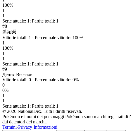
100
%
1
1
Serie attuale
:
1
;
Partite totali
:
1
#
8
藍紹榮
Vittorie totali
:
1
·
Percentuale vittorie
:
100
%
1
100
%
1
1
Serie attuale
:
1
;
Partite totali
:
1
#
9
Денис Веселов
Vittorie totali
:
0
·
Percentuale vittorie
:
0
%
0
0
%
1
1
Serie attuale
:
1
;
Partite totali
:
1
© 2026 NationalDex. Tutti i diritti riservati.
Pokémon e i nomi dei personaggi Pokémon sono marchi registrati di Ni
dai detentori dei marchi.
Termini
·
Privacy
·
Informazioni