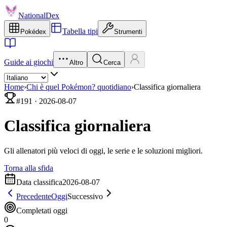
NationalDex
Tabella tipi
Pokédex
Strumenti
Guide ai giochi
Altro
Cerca
Home
›
Chi è quel Pokémon? quotidiano
›
Classifica giornaliera
#
191
·
2026-08-07
Classifica giornaliera
Gli allenatori più veloci di oggi, le serie e le soluzioni migliori.
Torna alla sfida
Data classifica
2026-08-07
Precedente
Oggi
Successivo
Completati oggi
0