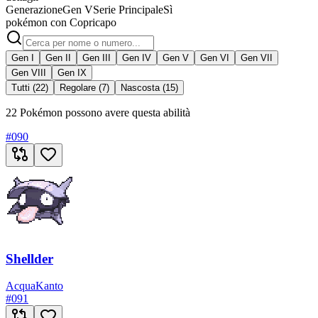
Generazione
Gen V
Serie Principale
Sì
pokémon con Copricapo
Gen I
Gen II
Gen III
Gen IV
Gen V
Gen VI
Gen VII
Gen VIII
Gen IX
Tutti (22)
Regolare (7)
Nascosta (15)
22 Pokémon possono avere questa abilità
#
090
Shellder
Acqua
Kanto
#
091