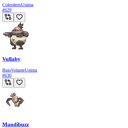
Coleottero
Unima
#
629
Vullaby
Buio
Volante
Unima
#
630
Mandibuzz