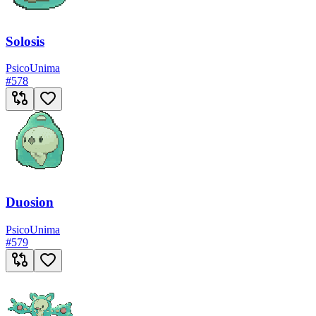
Solosis
Psico
Unima
#
578
Duosion
Psico
Unima
#
579