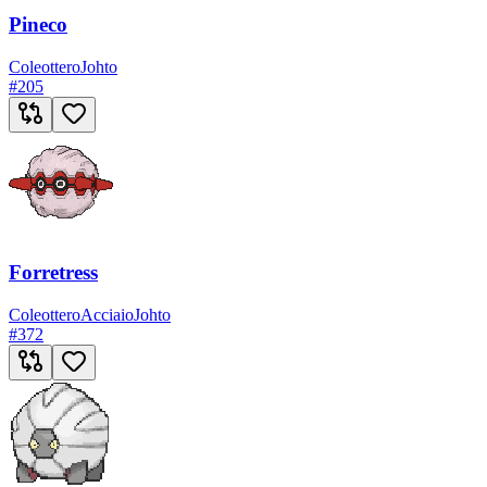
Pineco
Coleottero
Johto
#
205
Forretress
Coleottero
Acciaio
Johto
#
372