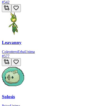
#
542
Leavanny
Coleottero
Erba
Unima
#
577
Solosis
Psico
Unima