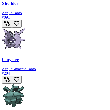
Shellder
Acqua
Kanto
#
091
Cloyster
Acqua
Ghiaccio
Kanto
#
204