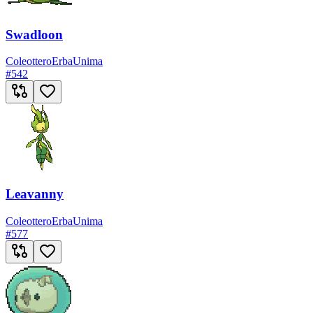
Swadloon
Coleottero
Erba
Unima
#
542
Leavanny
Coleottero
Erba
Unima
#
577