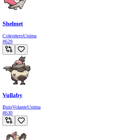
Shelmet
Coleottero
Unima
#
629
Vullaby
Buio
Volante
Unima
#
630