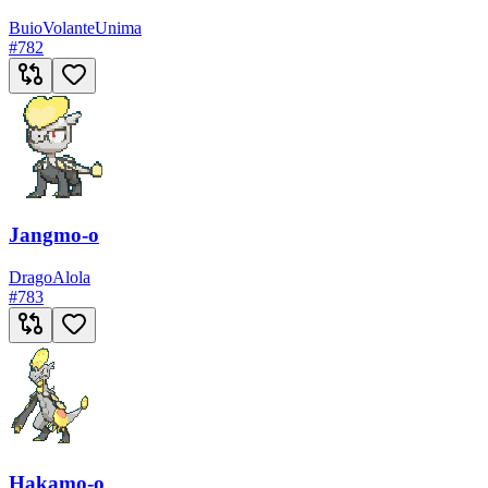
Buio
Volante
Unima
#
782
Jangmo-o
Drago
Alola
#
783
Hakamo-o