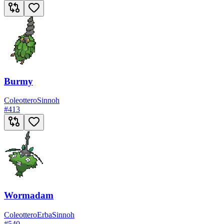
Burmy
Coleottero
Sinnoh
#
413
Wormadam
Coleottero
Erba
Sinnoh
#
540