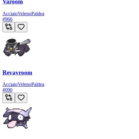
Varoom
Acciaio
Veleno
Paldea
#
966
Revavroom
Acciaio
Veleno
Paldea
#
090