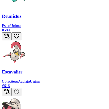
Reuniclus
Psico
Unima
#
589
Escavalier
Coleottero
Acciaio
Unima
#
616