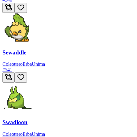
Sewaddle
Coleottero
Erba
Unima
#
541
Swadloon
Coleottero
Erba
Unima