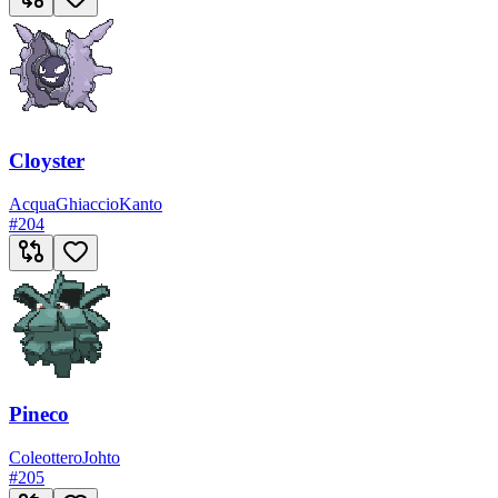
Cloyster
Acqua
Ghiaccio
Kanto
#
204
Pineco
Coleottero
Johto
#
205