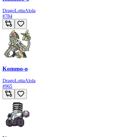
Drago
Lotta
Alola
#
784
Kommo-o
Drago
Lotta
Alola
#
965