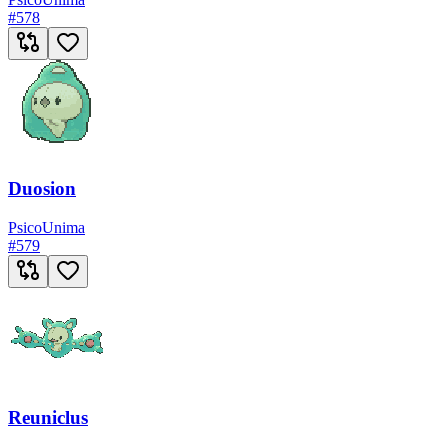
#
578
Duosion
Psico
Unima
#
579
Reuniclus