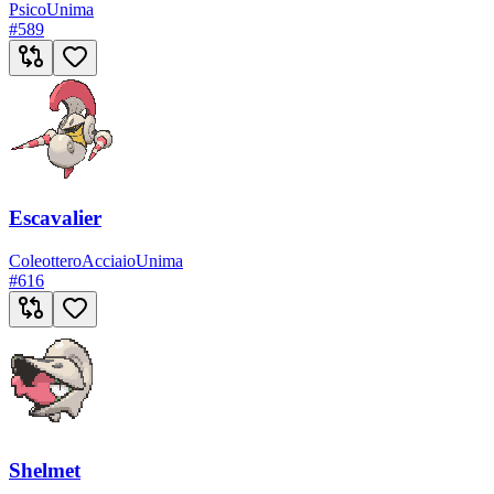
Psico
Unima
#
589
Escavalier
Coleottero
Acciaio
Unima
#
616
Shelmet