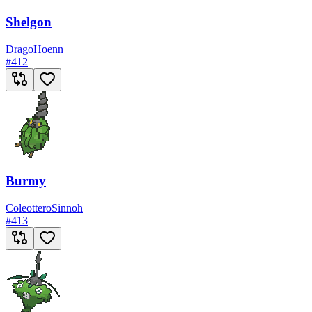
Shelgon
Drago
Hoenn
#
412
Burmy
Coleottero
Sinnoh
#
413