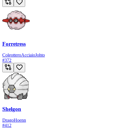
Forretress
Coleottero
Acciaio
Johto
#
372
Shelgon
Drago
Hoenn
#
412