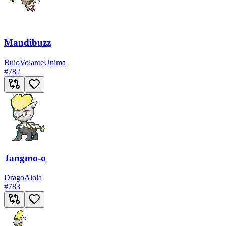
Mandibuzz
Buio
Volante
Unima
#
782
Jangmo-o
Drago
Alola
#
783