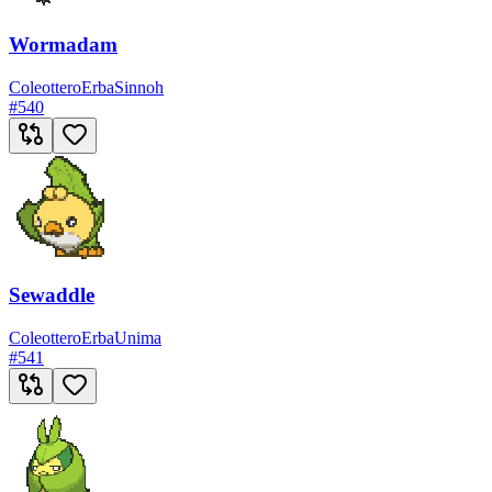
Wormadam
Coleottero
Erba
Sinnoh
#
540
Sewaddle
Coleottero
Erba
Unima
#
541