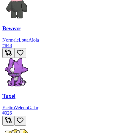
Bewear
Normale
Lotta
Alola
#
848
Toxel
Elettro
Veleno
Galar
#
926