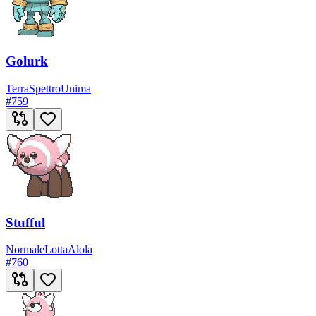
Golurk
Terra
Spettro
Unima
#
759
Stufful
Normale
Lotta
Alola
#
760