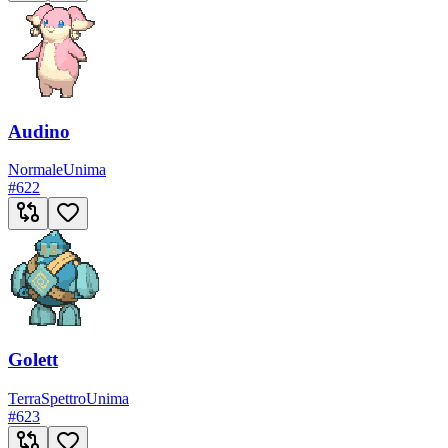
Audino
Normale
Unima
#
622
Golett
Terra
Spettro
Unima
#
623