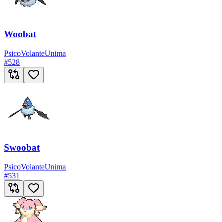
Woobat
Psico
Volante
Unima
#
528
Swoobat
Psico
Volante
Unima
#
531