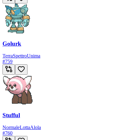
Golurk
Terra
Spettro
Unima
#
759
Stufful
Normale
Lotta
Alola
#
760