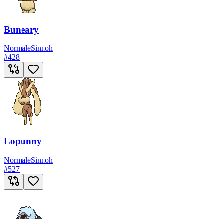
Buneary
Normale
Sinnoh
#
428
Lopunny
Normale
Sinnoh
#
527