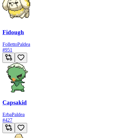
Fidough
Folletto
Paldea
#
951
Capsakid
Erba
Paldea
#
427