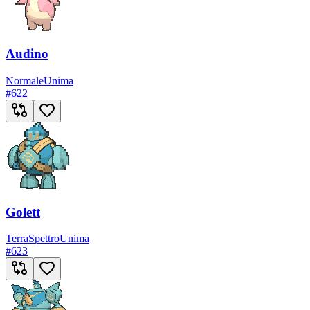
Audino
Normale
Unima
#
622
Golett
Terra
Spettro
Unima
#
623