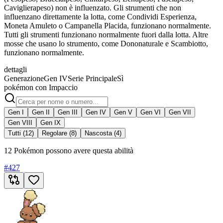
Caviglierapeso) non è influenzato. Gli strumenti che non
influenzano direttamente la lotta, come Condividi Esperienza,
Moneta Amuleto o Campanella Placida, funzionano normalmente.
Tutti gli strumenti funzionano normalmente fuori dalla lotta. Altre
mosse che usano lo strumento, come Dononaturale e Scambiotto,
funzionano normalmente.
dettagli
Generazione
Gen IV
Serie Principale
Sì
pokémon con Impaccio
Gen I
Gen II
Gen III
Gen IV
Gen V
Gen VI
Gen VII
Gen VIII
Gen IX
Tutti (12)
Regolare (8)
Nascosta (4)
12 Pokémon possono avere questa abilità
#
427