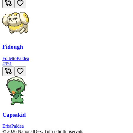
Fidough
Folletto
Paldea
#
951
Capsakid
Erba
Paldea
© 2026 NationalDex. Tutti i diritti riservati.