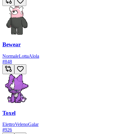
Bewear
Normale
Lotta
Alola
#
848
Toxel
Elettro
Veleno
Galar
#
926