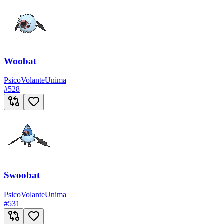
Woobat
Psico
Volante
Unima
#
528
Swoobat
Psico
Volante
Unima
#
531