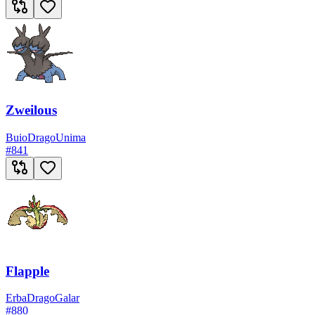
Zweilous
Buio
Drago
Unima
#
841
Flapple
Erba
Drago
Galar
#
880