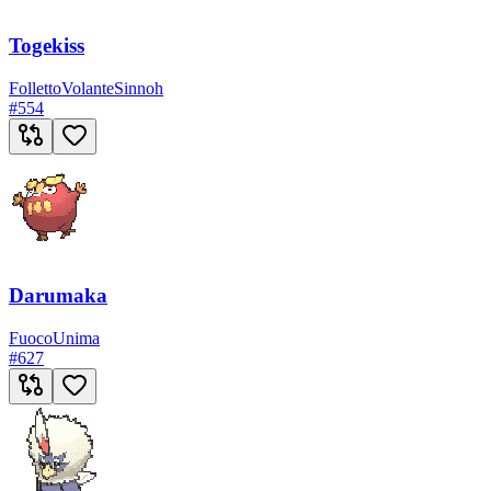
Togekiss
Folletto
Volante
Sinnoh
#
554
Darumaka
Fuoco
Unima
#
627