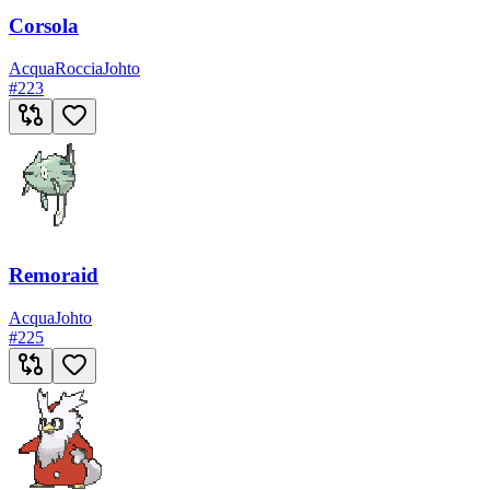
Corsola
Acqua
Roccia
Johto
#
223
Remoraid
Acqua
Johto
#
225