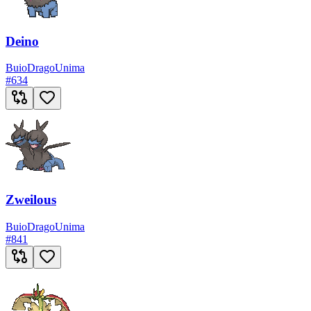
Deino
Buio
Drago
Unima
#
634
Zweilous
Buio
Drago
Unima
#
841