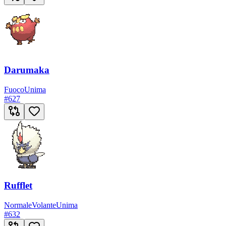
Darumaka
Fuoco
Unima
#
627
Rufflet
Normale
Volante
Unima
#
632