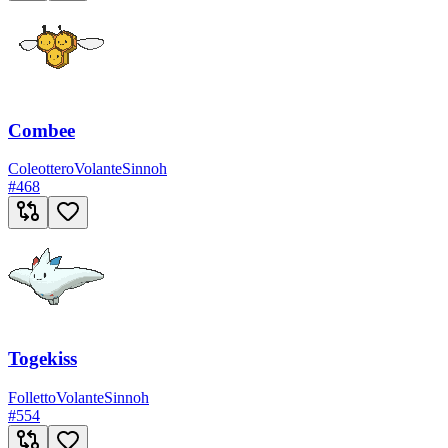
Combee
Coleottero
Volante
Sinnoh
#
468
Togekiss
Folletto
Volante
Sinnoh
#
554