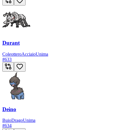
Durant
Coleottero
Acciaio
Unima
#
633
Deino
Buio
Drago
Unima
#
634