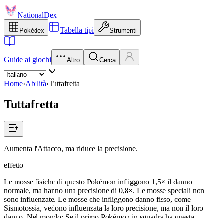
NationalDex
Tabella tipi
Pokédex
Strumenti
Guide ai giochi
Altro
Cerca
Home
›
Abilità
›
Tuttafretta
Tuttafretta
Aumenta l'Attacco, ma riduce la precisione.
effetto
Le mosse fisiche di questo Pokémon infliggono 1,5× il danno
normale, ma hanno una precisione di 0,8×. Le mosse speciali non
sono influenzate. Le mosse che infliggono danno fisso, come
Sismotossia, vedono influenzata la loro precisione, ma non il loro
danno. Nel mondo: Se il primo Pokémon in squadra ha questa