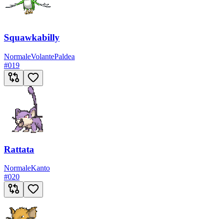
Squawkabilly
Normale
Volante
Paldea
#
019
Rattata
Normale
Kanto
#
020