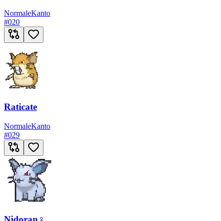
Normale
Kanto
#
020
Raticate
Normale
Kanto
#
029
Nidoran♀