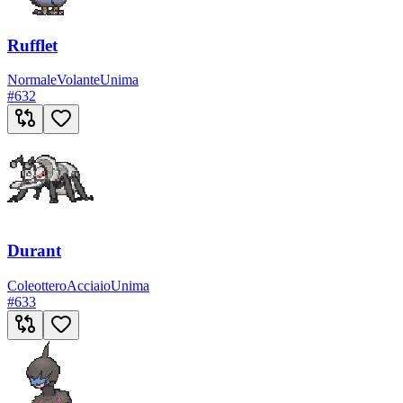
Rufflet
Normale
Volante
Unima
#
632
Durant
Coleottero
Acciaio
Unima
#
633