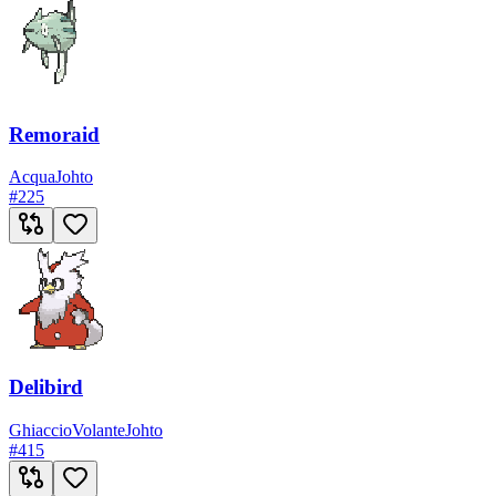
Remoraid
Acqua
Johto
#
225
Delibird
Ghiaccio
Volante
Johto
#
415