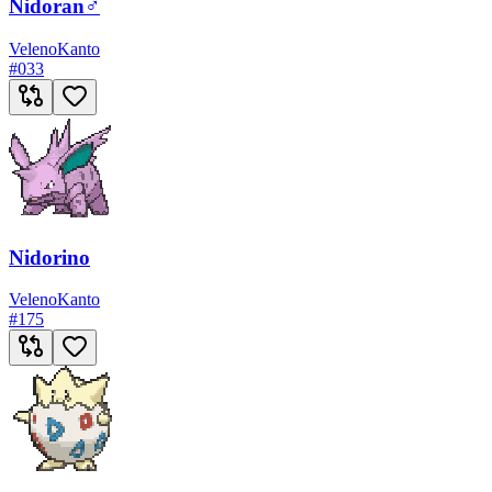
Nidoran♂
Veleno
Kanto
#
033
Nidorino
Veleno
Kanto
#
175