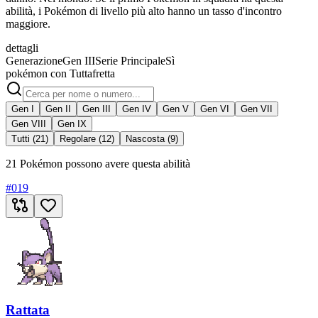
abilità, i Pokémon di livello più alto hanno un tasso d'incontro
maggiore.
dettagli
Generazione
Gen III
Serie Principale
Sì
pokémon con Tuttafretta
Gen I
Gen II
Gen III
Gen IV
Gen V
Gen VI
Gen VII
Gen VIII
Gen IX
Tutti (21)
Regolare (12)
Nascosta (9)
21 Pokémon possono avere questa abilità
#
019
Rattata