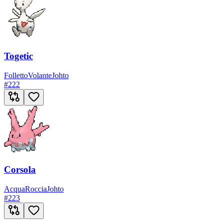
Togetic
Folletto
Volante
Johto
#
222
Corsola
Acqua
Roccia
Johto
#
223