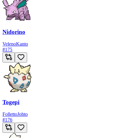
Nidorino
Veleno
Kanto
#
175
Togepi
Folletto
Johto
#
176