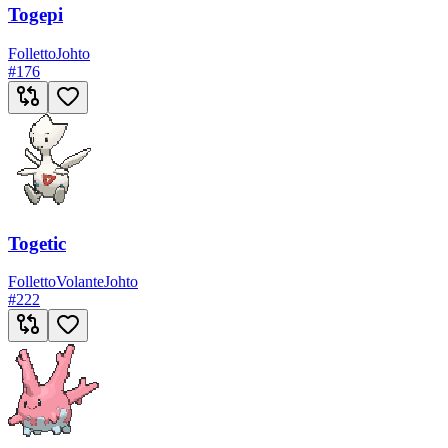
Togepi
Folletto
Johto
#
176
Togetic
Folletto
Volante
Johto
#
222