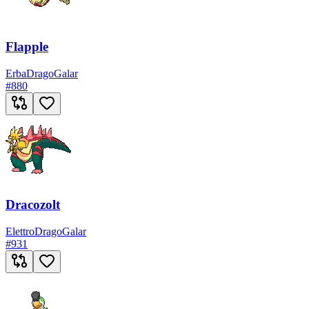
Flapple
Erba
Drago
Galar
#
880
Dracozolt
Elettro
Drago
Galar
#
931