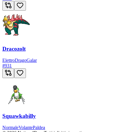
Dracozolt
Elettro
Drago
Galar
#
931
Squawkabilly
Normale
Volante
Paldea