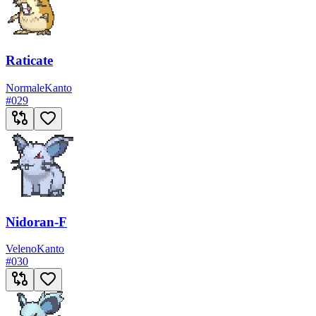
Raticate
Normale
Kanto
#
029
Nidoran-F
Veleno
Kanto
#
030