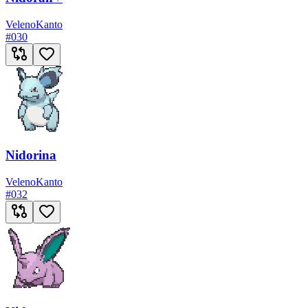
Veleno
Kanto
#
030
Nidorina
Veleno
Kanto
#
032