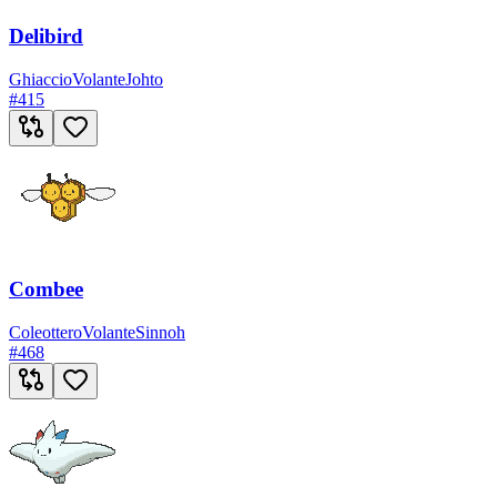
Delibird
Ghiaccio
Volante
Johto
#
415
Combee
Coleottero
Volante
Sinnoh
#
468