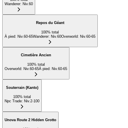
Wanderer
:
Niv.60
Repos du Géant
100
%
total
À pied
:
Niv.60-65
Wanderer
:
Niv.60
Overworld
:
Niv.60-65
Cimetière Ancien
100
%
total
Overworld
:
Niv.60-65
À pied
:
Niv.60-65
Souterrain (Kanto)
100
%
total
Npc Trade
:
Niv.2-100
Unova Route 2 Hidden Grotto