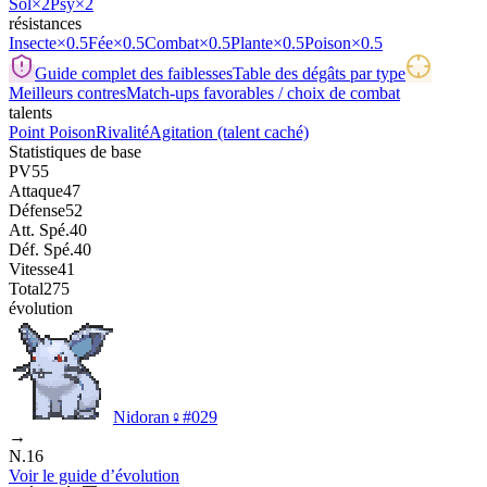
Sol
×2
Psy
×2
résistances
Insecte
×0.5
Fée
×0.5
Combat
×0.5
Plante
×0.5
Poison
×0.5
Guide complet des faiblesses
Table des dégâts par type
Meilleurs contres
Match-ups favorables / choix de combat
talents
Point Poison
Rivalité
Agitation
(talent caché)
Statistiques de base
PV
55
Attaque
47
Défense
52
Att. Spé.
40
Déf. Spé.
40
Vitesse
41
Total
275
évolution
Nidoran♀
#
029
→
N.16
Voir le guide d’évolution