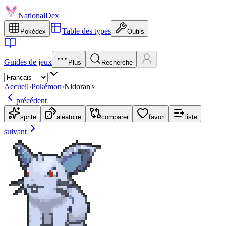
NationalDex
Table des types
Pokédex
Outils
Guides de jeux
Plus
Recherche
Accueil
›
Pokémon
›
Nidoran♀
précédent
sprite
aléatoire
comparer
favori
liste
suivant