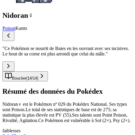
Nidoran♀
Poison
Kanto
"
Ce Pokémon se nourrit de Baies en les ouvrant avec ses incisives.
Le bout de sa corne est plus arrondi que celui du mâle.
"
Bouclier
(
14
/
14
)
Résumé des données du Pokédex
Nidoran♀ est le Pokémon nº 029 du Pokédex National. Ses types
sont Poison.Le total de ses statistiques de base est de 275; sa
statistique la plus élevée est PV (55).Ses talents sont Point Poison,
Rivalité, Agitation.Ce Pokémon est vulnérable à Sol (2×), Psy (2×).
faiblesses