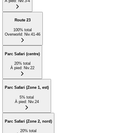
À pied
:
Niv.3-4
Route 23
100
%
total
Overworld
:
Niv.41-46
Parc Safari (centre)
20
%
total
À pied
:
Niv.22
Parc Safari (Zone 1, est)
5
%
total
À pied
:
Niv.24
Parc Safari (Zone 2, nord)
20
%
total