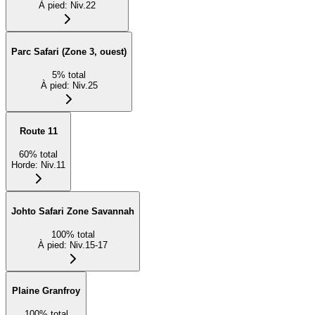
À pied
:
Niv.22
Parc Safari (Zone 3, ouest)
5
%
total
À pied
:
Niv.25
Route 11
60
%
total
Horde
:
Niv.11
Johto Safari Zone Savannah
100
%
total
À pied
:
Niv.15-17
Plaine Granfroy
100
%
total