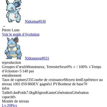
Nidorina
#
030
→
Pierre Lune
Voir le guide d’évolution
Nidoqueen
#
031
reproduction
Groupes d’œufs
Monstrueux, Terrestre
Sexe
0% ♂ / 100% ♀
Temps
d’éclosion
~5 140 pas
entraînement
Taux de capture
235
Courbe de croissance
Moyen lent
Expérience au
niveau 100
1 059 860
EV gagnés
1 PV
Bonheur de base
70
infos
Taille
0.4m
Poids
7.0kg
Région
Kanto
Génération
Génération
capacités
Montée de niveau
Lv.20
Pics