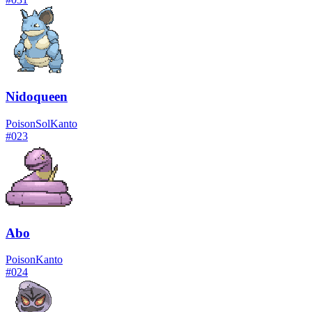
Nidoqueen
Poison
Sol
Kanto
#
023
Abo
Poison
Kanto
#
024