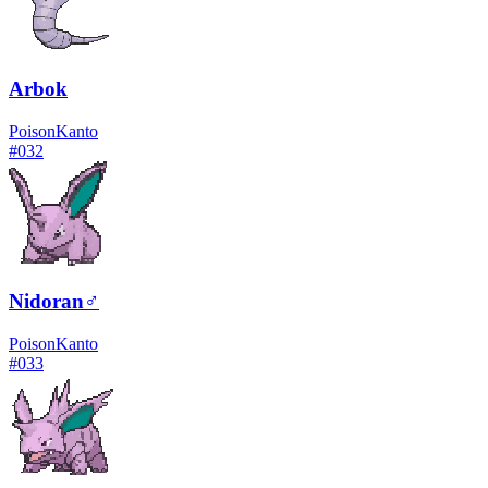
Arbok
Poison
Kanto
#
032
Nidoran♂
Poison
Kanto
#
033