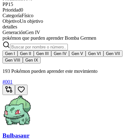
PP
15
Prioridad
0
Categoría
Físico
Objetivo
Un objetivo
detalles
Generación
Gen IV
pokémon que pueden aprender Bomba Germen
Gen I
Gen II
Gen III
Gen IV
Gen V
Gen VI
Gen VII
Gen VIII
Gen IX
193 Pokémon pueden aprender este movimiento
#
001
Bulbasaur