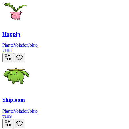
Hoppip
Planta
Volador
Johto
#
188
Skiploom
Planta
Volador
Johto
#
189