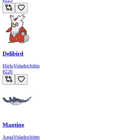
Delibird
Hielo
Volador
Johto
#
226
Mantine
Agua
Volador
Johto