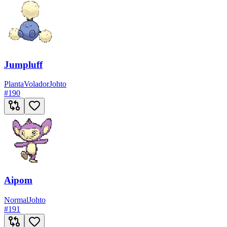
Jumpluff
Planta
Volador
Johto
#
190
Aipom
Normal
Johto
#
191