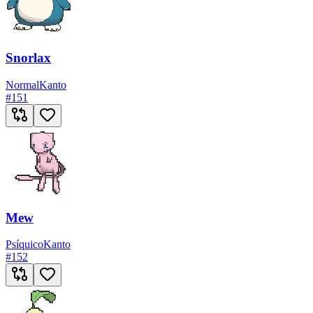
Snorlax
Normal
Kanto
#
151
Mew
Psíquico
Kanto
#
152