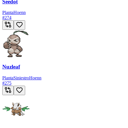
Seedot
Planta
Hoenn
#
274
Nuzleaf
Planta
Siniestro
Hoenn
#
275