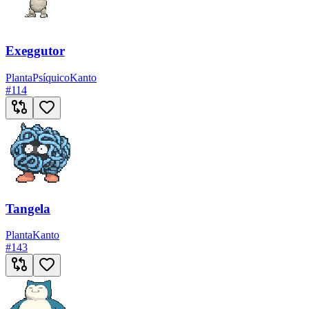
Exeggutor
Planta
Psíquico
Kanto
#
114
Tangela
Planta
Kanto
#
143