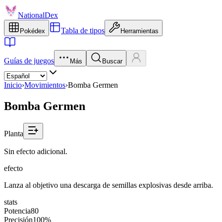
NationalDex
Tabla de tipos
Pokédex
Herramientas
Guías de juegos
Más
Buscar
Inicio
›
Movimientos
›
Bomba Germen
Bomba Germen
Planta
Sin efecto adicional.
efecto
Lanza al objetivo una descarga de semillas explosivas desde arriba.
stats
Potencia
80
Precisión
100%