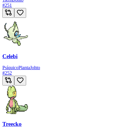
#
251
Celebi
Psíquico
Planta
Johto
#
252
Treecko