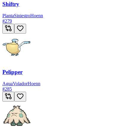
Shiftry
Planta
Siniestro
Hoenn
#
279
Pelipper
Agua
Volador
Hoenn
#
285