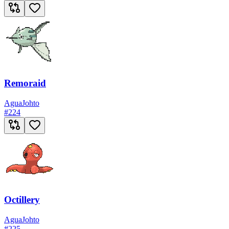
Remoraid
Agua
Johto
#
224
Octillery
Agua
Johto
#
225