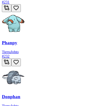
#
231
Phanpy
Tierra
Johto
#
232
Donphan
Tierra
Johto