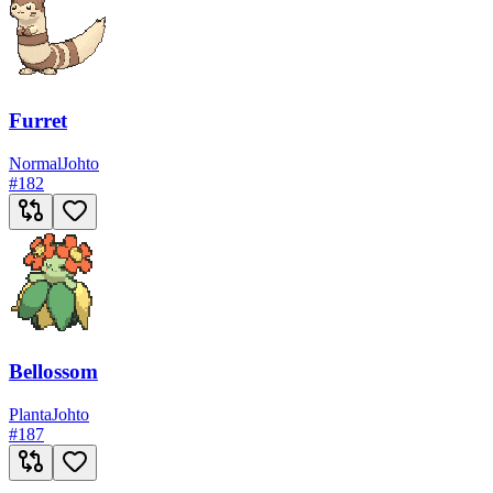
Furret
Normal
Johto
#
182
Bellossom
Planta
Johto
#
187