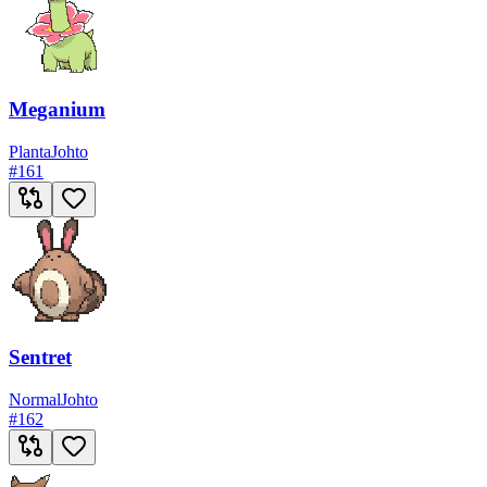
Meganium
Planta
Johto
#
161
Sentret
Normal
Johto
#
162