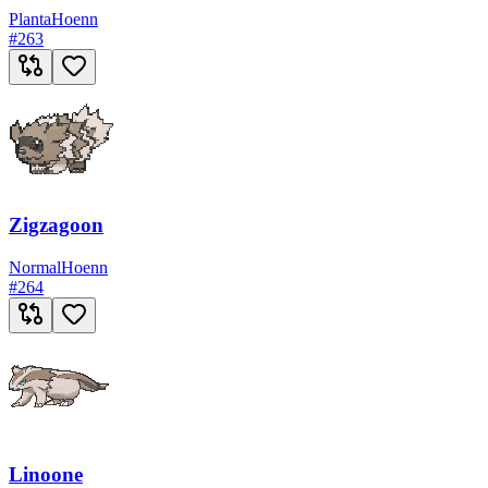
Planta
Hoenn
#
263
Zigzagoon
Normal
Hoenn
#
264
Linoone