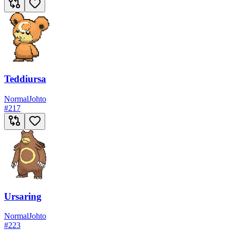
Teddiursa
Normal
Johto
#
217
Ursaring
Normal
Johto
#
223