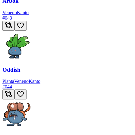
Arbok
Veneno
Kanto
#
043
Oddish
Planta
Veneno
Kanto
#
044