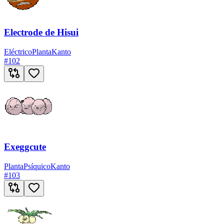
Electrode de Hisui
Eléctrico
Planta
Kanto
#
102
Exeggcute
Planta
Psíquico
Kanto
#
103