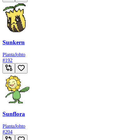
Sunkern
Planta
Johto
#
192
Sunflora
Planta
Johto
#
204