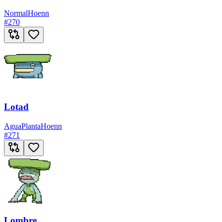
Normal
Hoenn
#
270
Lotad
Agua
Planta
Hoenn
#
271
Lombre