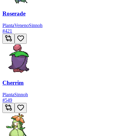
Roserade
Planta
Veneno
Sinnoh
#
421
Cherrim
Planta
Sinnoh
#
549