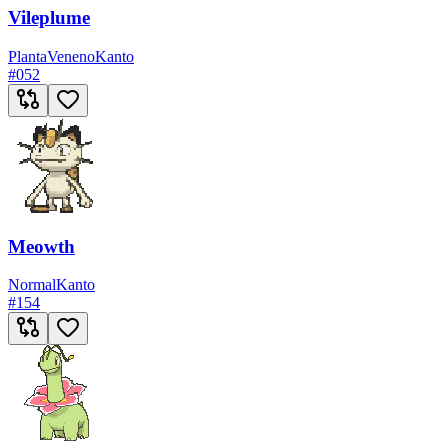
Vileplume
Planta
Veneno
Kanto
#
052
Meowth
Normal
Kanto
#
154