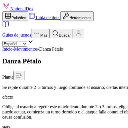
NationalDex
Tabla de tipos
Pokédex
Herramientas
Guías de juegos
Más
Buscar
Inicio
›
Movimientos
›
Danza Pétalo
Danza Pétalo
Planta
Se repite durante 2–3 turnos y luego confunde al usuario; ciertas inte
efecto
Obliga al usuario a repetir este movimiento durante 2 o 3 turnos, eligi
puede actuar, comienza un turno dormido o el ataque falla contra el ob
causa confusión.
stats