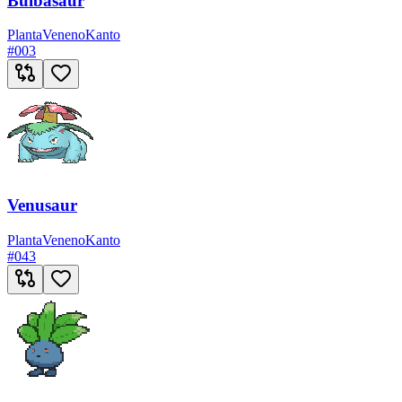
Bulbasaur
Planta
Veneno
Kanto
#
003
Venusaur
Planta
Veneno
Kanto
#
043