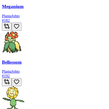
Meganium
Planta
Johto
#
182
Bellossom
Planta
Johto
#
192