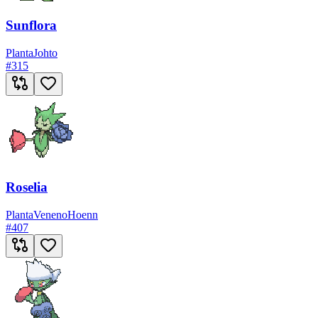
Sunflora
Planta
Johto
#
315
Roselia
Planta
Veneno
Hoenn
#
407