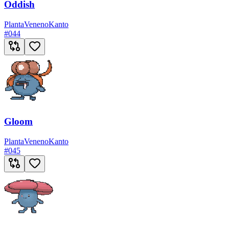
Oddish
Planta
Veneno
Kanto
#
044
Gloom
Planta
Veneno
Kanto
#
045