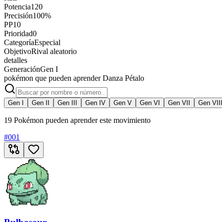
Potencia
120
Precisión
100%
PP
10
Prioridad
0
Categoría
Especial
Objetivo
Rival aleatorio
detalles
Generación
Gen I
pokémon que pueden aprender Danza Pétalo
Gen I
Gen II
Gen III
Gen IV
Gen V
Gen VI
Gen VII
Gen VII
19 Pokémon pueden aprender este movimiento
#
001