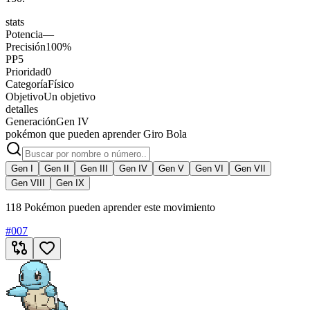
stats
Potencia
—
Precisión
100%
PP
5
Prioridad
0
Categoría
Físico
Objetivo
Un objetivo
detalles
Generación
Gen IV
pokémon que pueden aprender Giro Bola
Gen I
Gen II
Gen III
Gen IV
Gen V
Gen VI
Gen VII
Gen VIII
Gen IX
118 Pokémon pueden aprender este movimiento
#
007