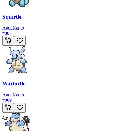
Squirtle
Agua
Kanto
#
008
Wartortle
Agua
Kanto
#
009