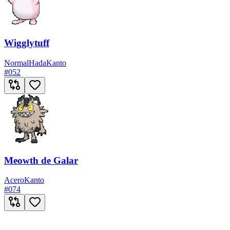
Wigglytuff
Normal
Hada
Kanto
#
052
Meowth de Galar
Acero
Kanto
#
074