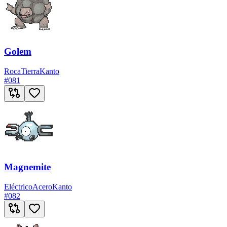
Golem
Roca
Tierra
Kanto
#
081
Magnemite
Eléctrico
Acero
Kanto
#
082