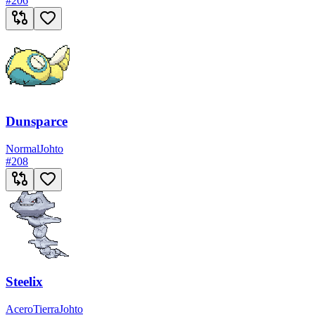
#
206
Dunsparce
Normal
Johto
#
208
Steelix
Acero
Tierra
Johto