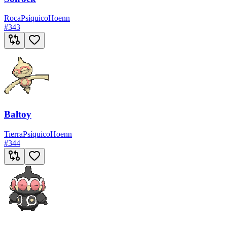
Roca
Psíquico
Hoenn
#
343
Baltoy
Tierra
Psíquico
Hoenn
#
344