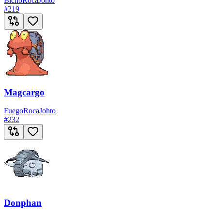
Bicho
Roca
Johto
#
219
Magcargo
Fuego
Roca
Johto
#
232
Donphan