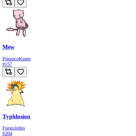
Mew
Psíquico
Kanto
#
157
Typhlosion
Fuego
Johto
#
204