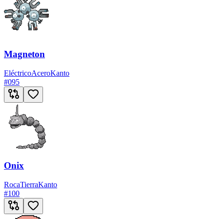
Magneton
Eléctrico
Acero
Kanto
#
095
Onix
Roca
Tierra
Kanto
#
100