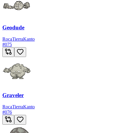
Geodude
Roca
Tierra
Kanto
#
075
Graveler
Roca
Tierra
Kanto
#
076