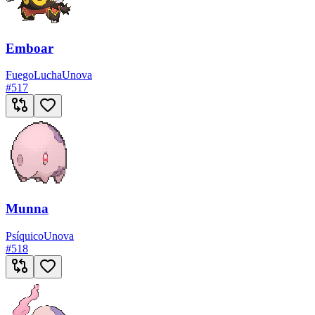
Emboar
Fuego
Lucha
Unova
#
517
Munna
Psíquico
Unova
#
518