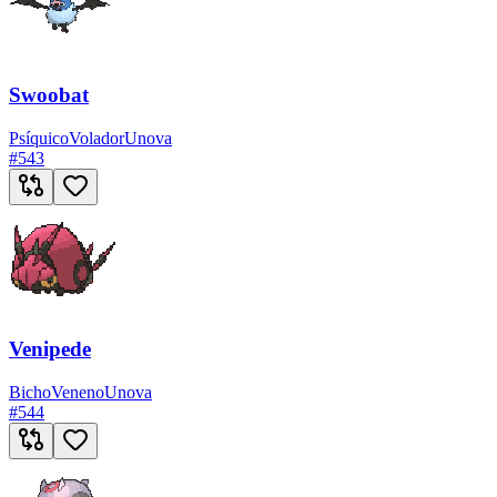
Swoobat
Psíquico
Volador
Unova
#
543
Venipede
Bicho
Veneno
Unova
#
544