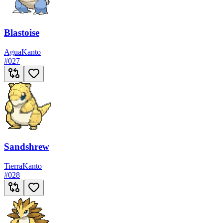
Blastoise
Agua
Kanto
#
027
Sandshrew
Tierra
Kanto
#
028