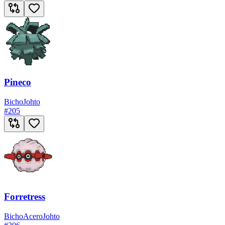
Pineco
Bicho
Johto
#
205
Forretress
Bicho
Acero
Johto