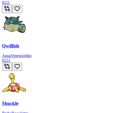
#
211
Qwilfish
Agua
Veneno
Johto
#
213
Shuckle