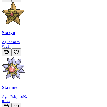
Staryu
Agua
Kanto
#
121
Starmie
Agua
Psíquico
Kanto
#
138