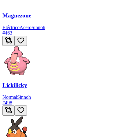
Magnezone
Eléctrico
Acero
Sinnoh
#
463
Lickilicky
Normal
Sinnoh
#
498