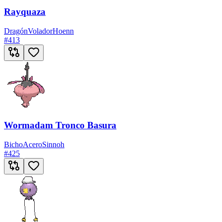
Rayquaza
Dragón
Volador
Hoenn
#
413
Wormadam Tronco Basura
Bicho
Acero
Sinnoh
#
425