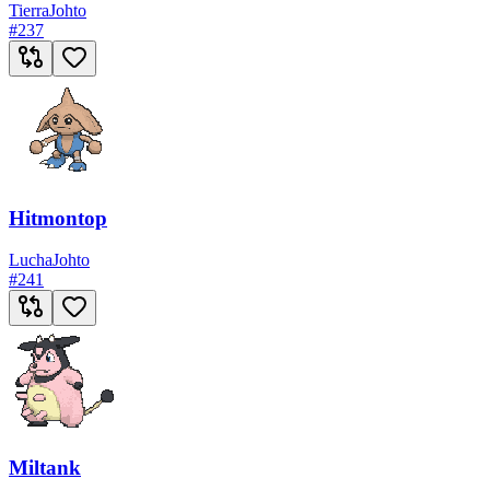
Tierra
Johto
#
237
Hitmontop
Lucha
Johto
#
241
Miltank