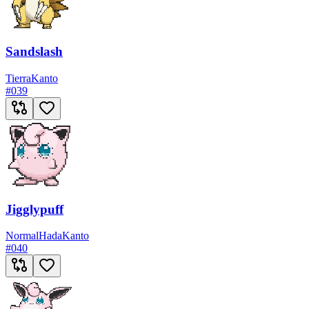
Sandslash
Tierra
Kanto
#
039
Jigglypuff
Normal
Hada
Kanto
#
040