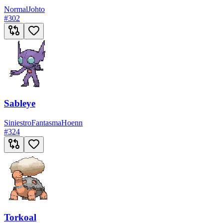
Normal
Johto
#
302
Sableye
Siniestro
Fantasma
Hoenn
#
324
Torkoal