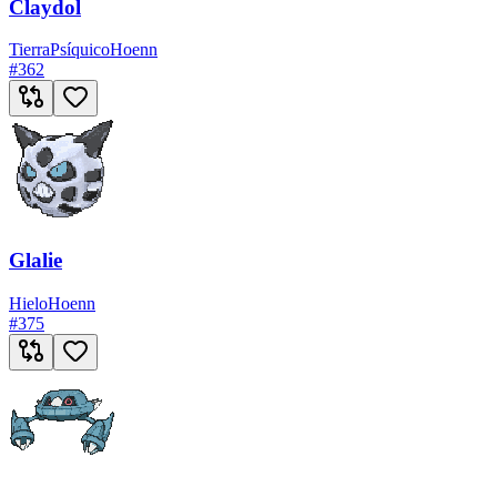
Claydol
Tierra
Psíquico
Hoenn
#
362
Glalie
Hielo
Hoenn
#
375