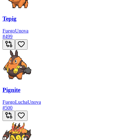
Tepig
Fuego
Unova
#
499
Pignite
Fuego
Lucha
Unova
#
500