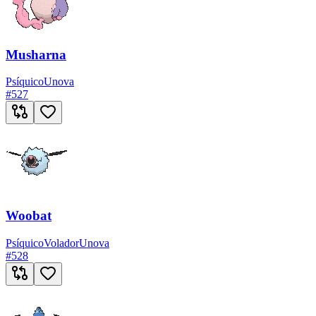
Musharna
Psíquico
Unova
#
527
Woobat
Psíquico
Volador
Unova
#
528