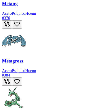
Metang
Acero
Psíquico
Hoenn
#
376
Metagross
Acero
Psíquico
Hoenn
#
384