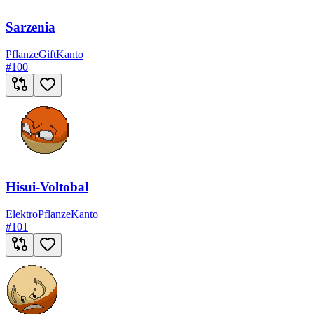
Sarzenia
Pflanze
Gift
Kanto
#
100
Hisui-Voltobal
Elektro
Pflanze
Kanto
#
101