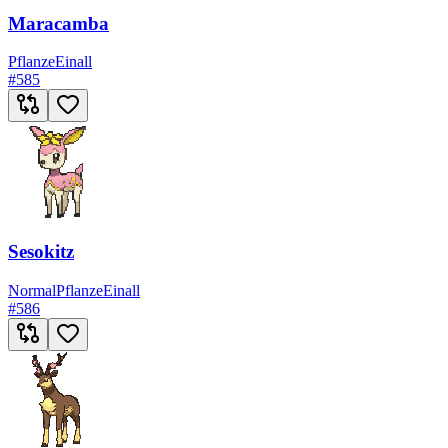
Maracamba
Pflanze
Einall
#
585
Sesokitz
Normal
Pflanze
Einall
#
586