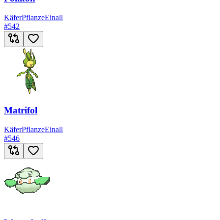
Käfer
Pflanze
Einall
#
542
Matrifol
Käfer
Pflanze
Einall
#
546