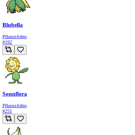
Blubella
Pflanze
Johto
#
192
Sonnflora
Pflanze
Johto
#
251