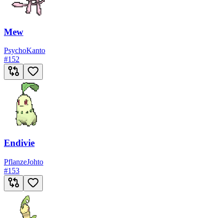
Mew
Psycho
Kanto
#
152
Endivie
Pflanze
Johto
#
153