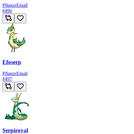
Pflanze
Einall
#
496
Efoserp
Pflanze
Einall
#
497
Serpiroyal