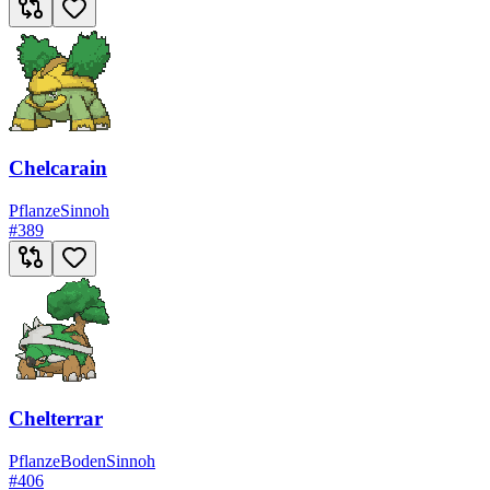
Chelcarain
Pflanze
Sinnoh
#
389
Chelterrar
Pflanze
Boden
Sinnoh
#
406