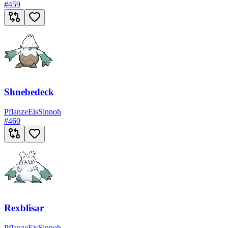
#
459
Shnebedeck
Pflanze
Eis
Sinnoh
#
460
Rexblisar
Pflanze
Eis
Sinnoh