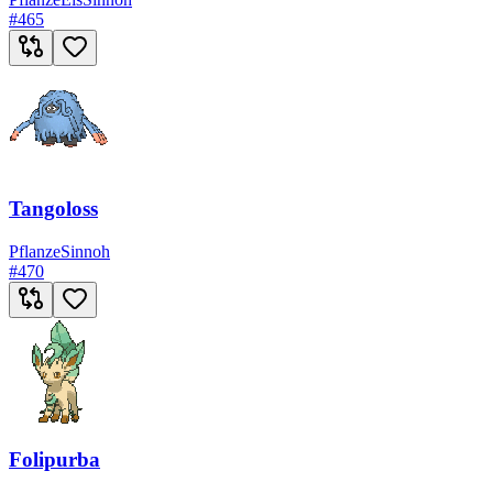
#
465
Tangoloss
Pflanze
Sinnoh
#
470
Folipurba