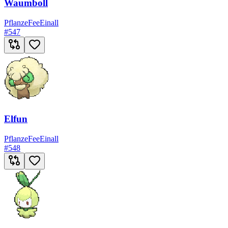
Waumboll
Pflanze
Fee
Einall
#
547
Elfun
Pflanze
Fee
Einall
#
548