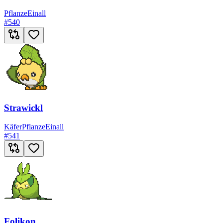
Pflanze
Einall
#
540
Strawickl
Käfer
Pflanze
Einall
#
541
Folikon