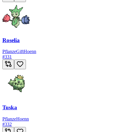
Roselia
Pflanze
Gift
Hoenn
#
331
Tuska
Pflanze
Hoenn
#
332