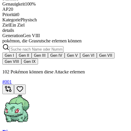
Genauigkeit
100%
AP
20
Priorität
0
Kategorie
Physisch
Ziel
Ein Ziel
details
Generation
Gen VIII
pokémon, die Grasrutsche erlernen können
Gen I
Gen II
Gen III
Gen IV
Gen V
Gen VI
Gen VII
Gen VIII
Gen IX
102 Pokémon können diese Attacke erlernen
#
001