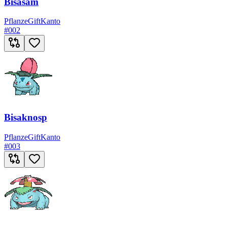
Bisasam
Pflanze
Gift
Kanto
#
002
Bisaknosp
Pflanze
Gift
Kanto
#
003