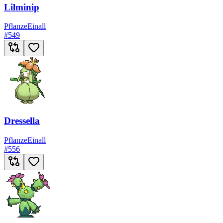
Lilminip
Pflanze
Einall
#
549
Dressella
Pflanze
Einall
#
556