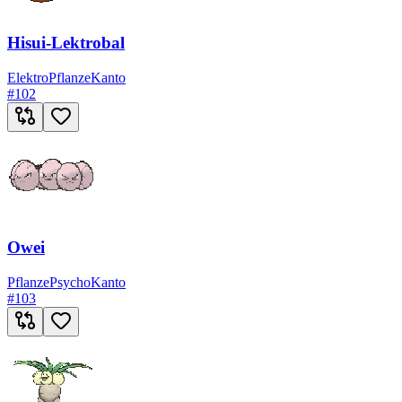
Hisui-Lektrobal
Elektro
Pflanze
Kanto
#
102
Owei
Pflanze
Psycho
Kanto
#
103