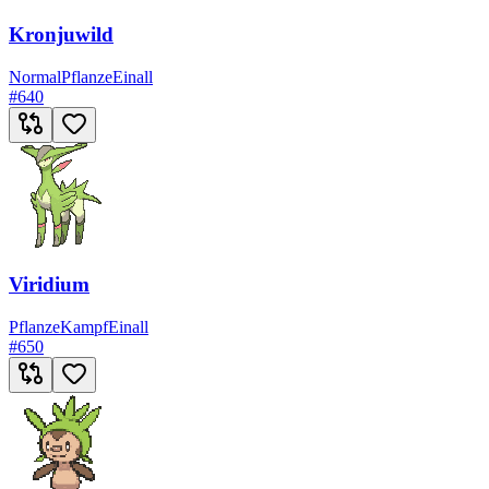
Kronjuwild
Normal
Pflanze
Einall
#
640
Viridium
Pflanze
Kampf
Einall
#
650