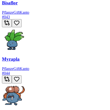
Bisaflor
Pflanze
Gift
Kanto
#
043
Myrapla
Pflanze
Gift
Kanto
#
044