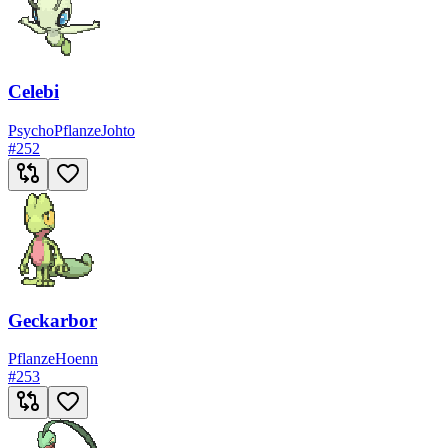
Celebi
Psycho
Pflanze
Johto
#
252
Geckarbor
Pflanze
Hoenn
#
253