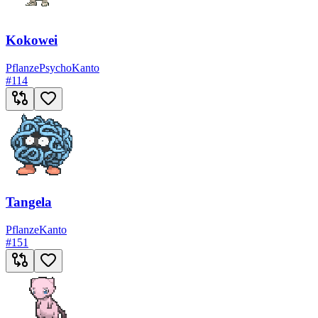
Kokowei
Pflanze
Psycho
Kanto
#
114
Tangela
Pflanze
Kanto
#
151