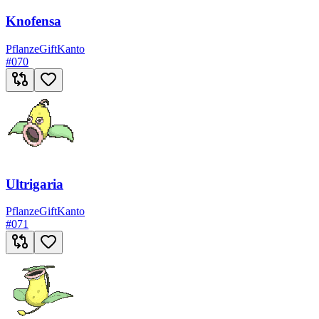
Knofensa
Pflanze
Gift
Kanto
#
070
Ultrigaria
Pflanze
Gift
Kanto
#
071