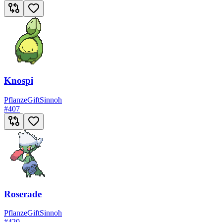
Knospi
Pflanze
Gift
Sinnoh
#
407
Roserade
Pflanze
Gift
Sinnoh
#
420