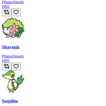
Pflanze
Sinnoh
#
492
Shaymin
Pflanze
Sinnoh
#
495
Serpifeu