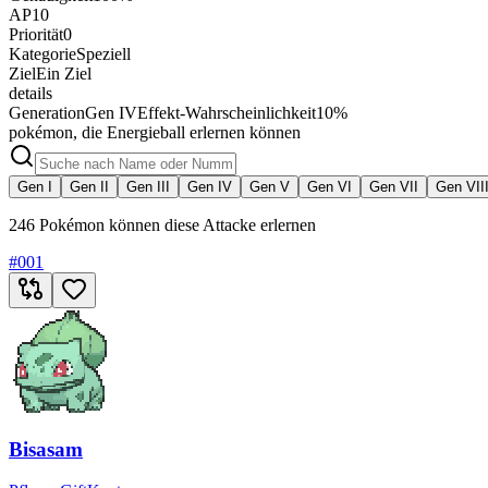
AP
10
Priorität
0
Kategorie
Speziell
Ziel
Ein Ziel
details
Generation
Gen IV
Effekt-Wahrscheinlichkeit
10%
pokémon, die Energieball erlernen können
Gen I
Gen II
Gen III
Gen IV
Gen V
Gen VI
Gen VII
Gen VII
246 Pokémon können diese Attacke erlernen
#
001
Bisasam