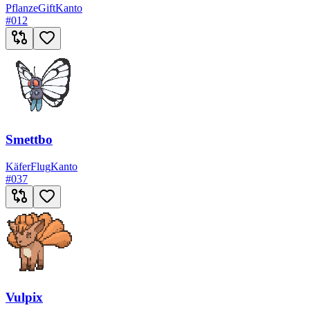
Pflanze
Gift
Kanto
#
012
Smettbo
Käfer
Flug
Kanto
#
037
Vulpix