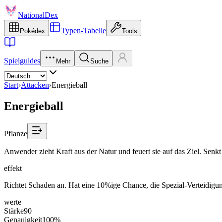
NationalDex
Typen-Tabelle
Pokédex
Tools
Spielguides
Mehr
Suche
Start
›
Attacken
›
Energieball
Energieball
Pflanze
Anwender zieht Kraft aus der Natur und feuert sie auf das Ziel. Senkt
effekt
Richtet Schaden an. Hat eine 10%ige Chance, die Spezial-Verteidigun
werte
Stärke
90
Genauigkeit
100%