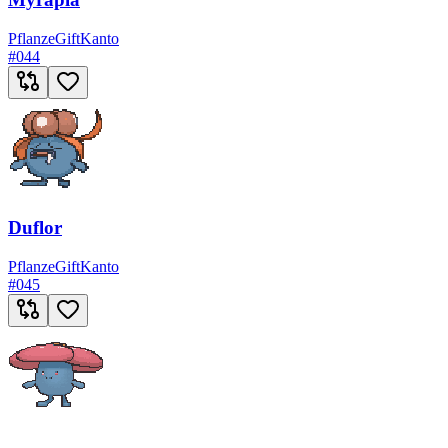
Pflanze
Gift
Kanto
#
044
Duflor
Pflanze
Gift
Kanto
#
045