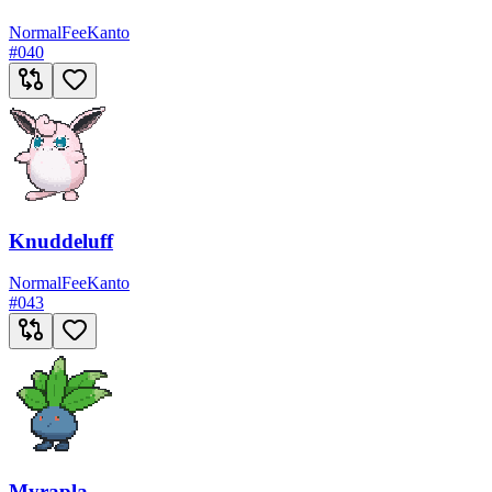
Normal
Fee
Kanto
#
040
Knuddeluff
Normal
Fee
Kanto
#
043
Myrapla