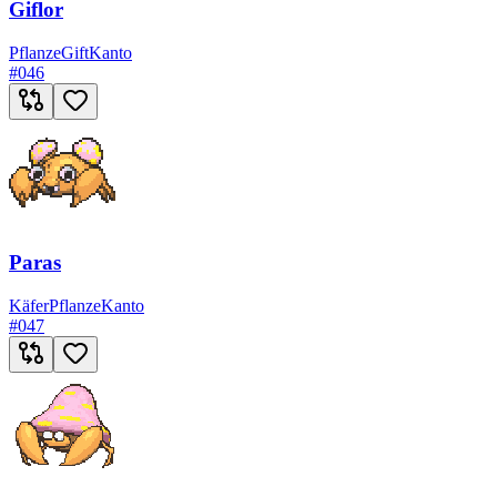
Giflor
Pflanze
Gift
Kanto
#
046
Paras
Käfer
Pflanze
Kanto
#
047