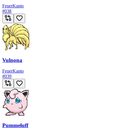
Feuer
Kanto
#
038
Vulnona
Feuer
Kanto
#
039
Pummeluff