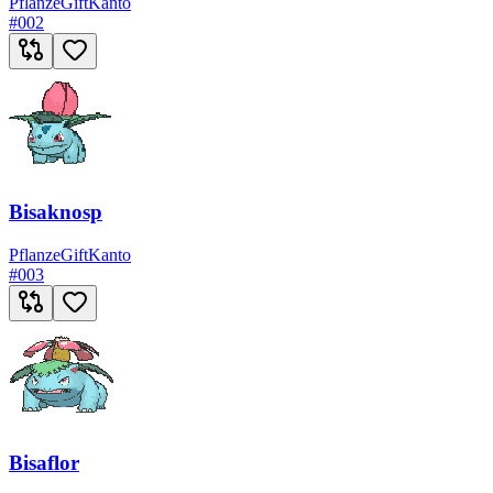
Pflanze
Gift
Kanto
#
002
Bisaknosp
Pflanze
Gift
Kanto
#
003
Bisaflor