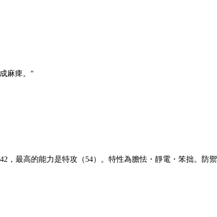
成麻痺。
"
為242，最高的能力是特攻（54）。特性為膽怯・靜電・笨拙。防