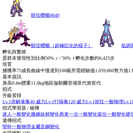
顫弦蠑螈
#
849
顫弦蠑螈（超極巨化的樣子）
低調
孵化與繁殖
蛋群
未發現
性別比例
50% ♂ / 50% ♀
孵化步數
約6,425步
培育
捕獲率
75
成長曲線
中慢
達到100級所需經驗值
1,059,860
努力值
1
基本資訊
身高
0.4m
體重
11.0kg
地區
伽勒爾
登場世代
第世代
招式
升級習得
Lv.1
溶解液
毒
40 威力
Lv.1
打嗝
毒
120 威力
Lv.1
抓狂
一般
物理
Lv.1
招式學習器 / 秘傳
迷人
一般
變化
撒嬌
妖精
變化
再來一次
一般
變化
挺住
一般
變化
硬
遺傳招式
蠻幹
一般
物理
金屬音
鋼
變化
出現地點
(
18
)