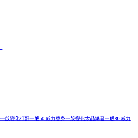
）
一般
變化
打鼾
一般
50 威力
替身
一般
變化
太晶爆發
一般
80 威力