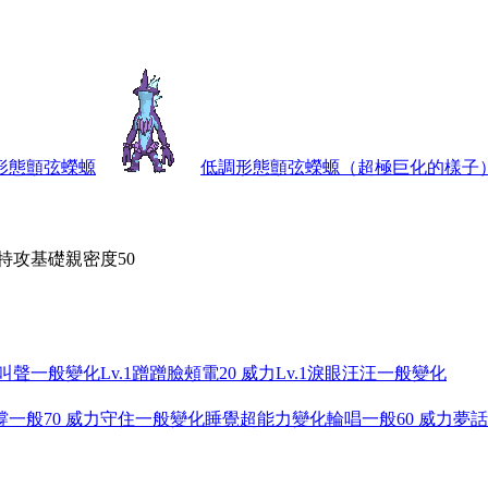
形態顫弦蠑螈
低調形態顫弦蠑螈（超極巨化的樣子
 特攻
基礎親密度
50
叫聲
一般
變化
Lv.1
蹭蹭臉頰
電
20 威力
Lv.1
淚眼汪汪
一般
變化
撐
一般
70 威力
守住
一般
變化
睡覺
超能力
變化
輪唱
一般
60 威力
夢話