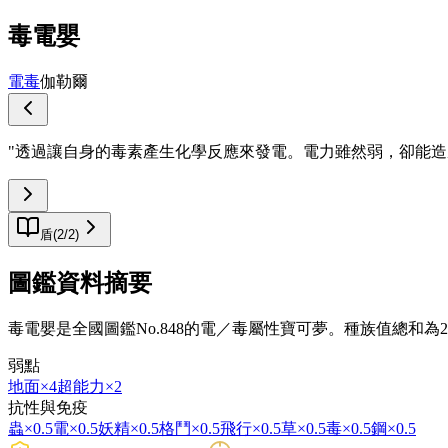
毒電嬰
電
毒
伽勒爾
"
透過讓自身的毒素產生化學反應來發電。電力雖然弱，卻能造
盾
(
2
/
2
)
圖鑑資料摘要
毒電嬰是全國圖鑑No.848的電／毒屬性寶可夢。種族值總和
弱點
地面
×4
超能力
×2
抗性與免疫
蟲
×0.5
電
×0.5
妖精
×0.5
格鬥
×0.5
飛行
×0.5
草
×0.5
毒
×0.5
鋼
×0.5