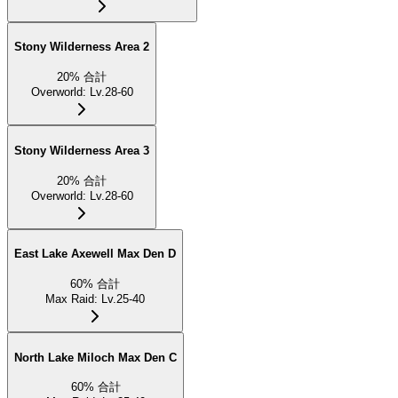
Stony Wilderness Area 2
20
%
合計
Overworld
:
Lv.28-60
Stony Wilderness Area 3
20
%
合計
Overworld
:
Lv.28-60
East Lake Axewell Max Den D
60
%
合計
Max Raid
:
Lv.25-40
North Lake Miloch Max Den C
60
%
合計