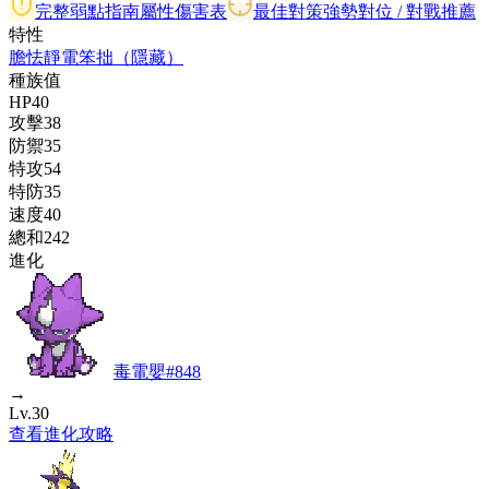
完整弱點指南
屬性傷害表
最佳對策
強勢對位 / 對戰推薦
特性
膽怯
靜電
笨拙
（隱藏）
種族值
HP
40
攻擊
38
防禦
35
特攻
54
特防
35
速度
40
總和
242
進化
毒電嬰
#
848
→
Lv.30
查看進化攻略