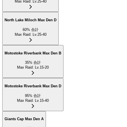
Max Raid
:
Lv.25-40
North Lake Miloch Max Den D
60
%
合計
Max Raid
:
Lv.25-40
Motostoke Riverbank Max Den B
35
%
合計
Max Raid
:
Lv.15-20
Motostoke Riverbank Max Den D
95
%
合計
Max Raid
:
Lv.15-40
Giants Cap Max Den A