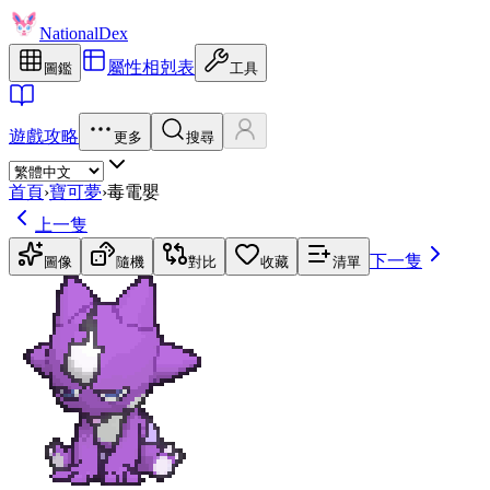
NationalDex
屬性相剋表
圖鑑
工具
遊戲攻略
更多
搜尋
首頁
›
寶可夢
›
毒電嬰
上一隻
下一隻
圖像
隨機
對比
收藏
清單