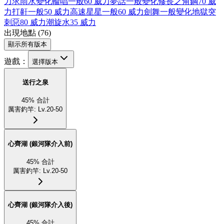
力
求雨
水
變化
輪唱
一般
60 威力
夢話
一般
變化
修長之角
鋼
70 威
力
打鼾
一般
50 威力
高速星星
一般
60 威力
劍舞
一般
變化
地獄突
刺
惡
80 威力
潮旋
水
35 威力
出現地點
(
76
)
顯示所有版本
遊戲：
選擇版本
送行之泉
45
%
合計
厲害釣竿
:
Lv.20-50
心齊湖 (銀河隊介入前)
45
%
合計
厲害釣竿
:
Lv.20-50
心齊湖 (銀河隊介入後)
45
%
合計