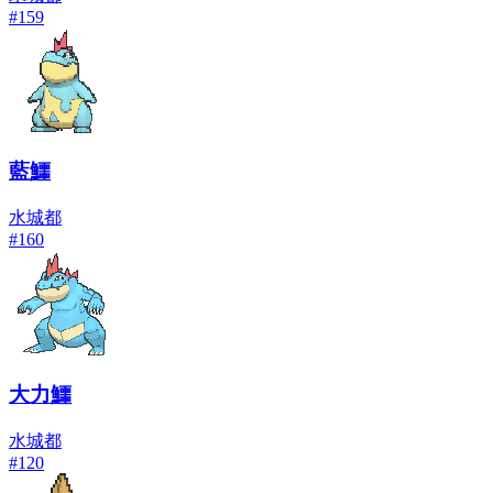
#
159
藍鱷
水
城都
#
160
大力鱷
水
城都
#
120