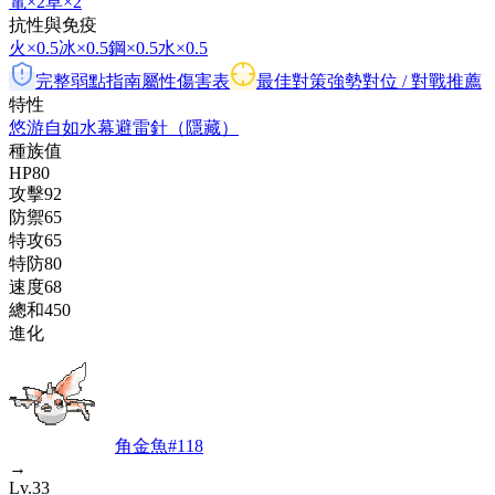
電
×2
草
×2
抗性與免疫
火
×0.5
冰
×0.5
鋼
×0.5
水
×0.5
完整弱點指南
屬性傷害表
最佳對策
強勢對位 / 對戰推薦
特性
悠游自如
水幕
避雷針
（隱藏）
種族值
HP
80
攻擊
92
防禦
65
特攻
65
特防
80
速度
68
總和
450
進化
角金魚
#
118
→
Lv.33