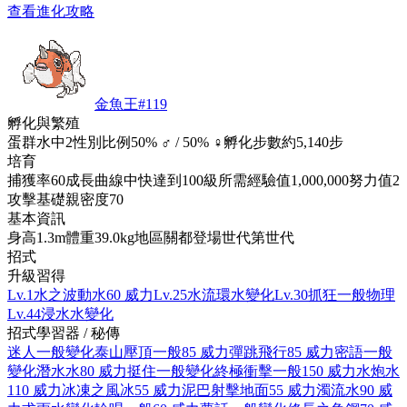
查看進化攻略
金魚王
#
119
孵化與繁殖
蛋群
水中2
性別比例
50% ♂ / 50% ♀
孵化步數
約5,140步
培育
捕獲率
60
成長曲線
中快
達到100級所需經驗值
1,000,000
努力值
2
攻擊
基礎親密度
70
基本資訊
身高
1.3m
體重
39.0kg
地區
關都
登場世代
第世代
招式
升級習得
Lv.1
水之波動
水
60 威力
Lv.25
水流環
水
變化
Lv.30
抓狂
一般
物理
Lv.44
浸水
水
變化
招式學習器 / 秘傳
迷人
一般
變化
泰山壓頂
一般
85 威力
彈跳
飛行
85 威力
密語
一般
變化
潛水
水
80 威力
挺住
一般
變化
終極衝擊
一般
150 威力
水炮
水
110 威力
冰凍之風
冰
55 威力
泥巴射擊
地面
55 威力
濁流
水
90 威