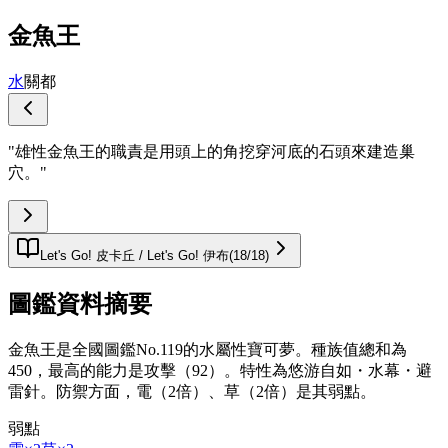
金魚王
水
關都
"
雄性金魚王的職責是用頭上的角挖穿河底的石頭來建造巢
穴。
"
Let's Go! 皮卡丘 / Let's Go! 伊布
(
18
/
18
)
圖鑑資料摘要
金魚王是全國圖鑑No.119的水屬性寶可夢。種族值總和為
450，最高的能力是攻擊（92）。特性為悠游自如・水幕・避
雷針。防禦方面，電（2倍）、草（2倍）是其弱點。
弱點