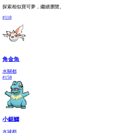
探索相似寶可夢，繼續瀏覽。
#
118
角金魚
水
關都
#
158
小鋸鱷
水
城都