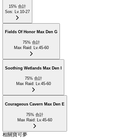
15
%
合計
Sos
:
Lv.10-27
Fields Of Honor Max Den G
75
%
合計
Max Raid
:
Lv.45-60
Soothing Wetlands Max Den I
75
%
合計
Max Raid
:
Lv.45-60
Courageous Cavern Max Den E
75
%
合計
Max Raid
:
Lv.45-60
相關寶可夢