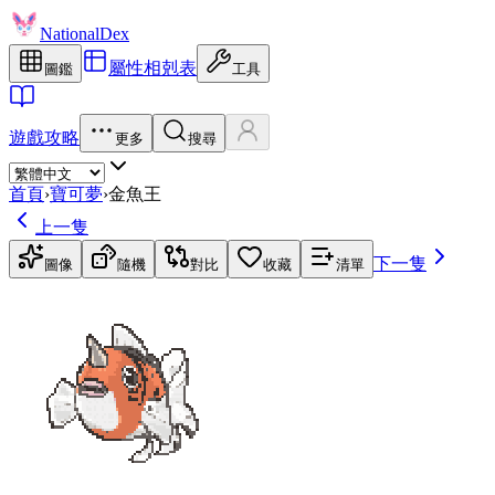
NationalDex
屬性相剋表
圖鑑
工具
遊戲攻略
更多
搜尋
首頁
›
寶可夢
›
金魚王
上一隻
下一隻
圖像
隨機
對比
收藏
清單