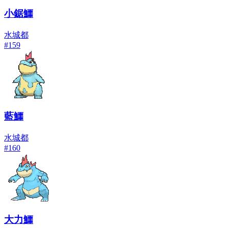
小鋸鱷
水
城都
#
159
藍鱷
水
城都
#
160
大力鱷