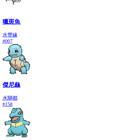
獵斑魚
水
豐緣
#
007
傑尼龜
水
關都
#
158