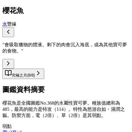
櫻花魚
水
豐緣
"
會吸取獵物的體液。剩下的肉會沉入海底，成為其他寶可夢
的食物。
"
究極之月
(
8
/
8
)
圖鑑資料摘要
櫻花魚是全國圖鑑No.368的水屬性寶可夢。種族值總和為
485，最高的能力是特攻（114）。特性為悠游自如・濕潤之
軀。防禦方面，電（2倍）、草（2倍）是其弱點。
弱點