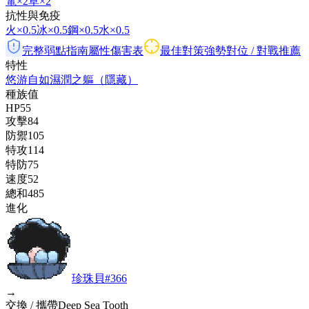
電
×2
草
×2
抗性與免疫
火
×0.5
冰
×0.5
鋼
×0.5
水
×0.5
完整弱點指南
屬性傷害表
最佳對策
強勢對位 / 對戰推薦
特性
悠游自如
濕潤之軀
（隱藏）
種族值
HP
55
攻擊
84
防禦
105
特攻
114
特防
75
速度
52
總和
485
進化
珍珠貝
#
366
→
交換 / 攜帶Deep Sea Tooth