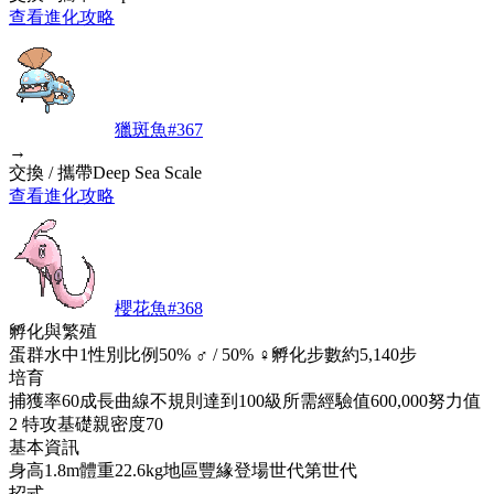
查看進化攻略
獵斑魚
#
367
→
交換 / 攜帶Deep Sea Scale
查看進化攻略
櫻花魚
#
368
孵化與繁殖
蛋群
水中1
性別比例
50% ♂ / 50% ♀
孵化步數
約5,140步
培育
捕獲率
60
成長曲線
不規則
達到100級所需經驗值
600,000
努力值
2 特攻
基礎親密度
70
基本資訊
身高
1.8m
體重
22.6kg
地區
豐緣
登場世代
第世代
招式