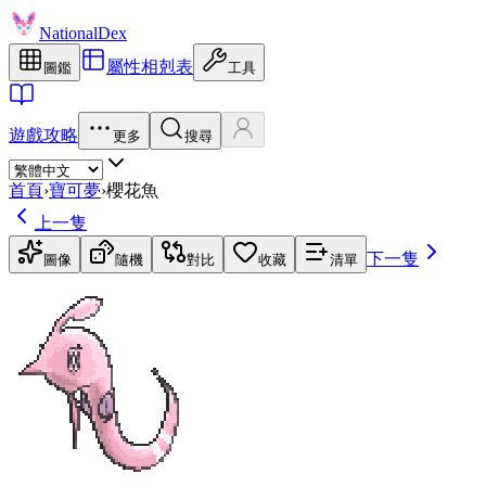
NationalDex
屬性相剋表
圖鑑
工具
遊戲攻略
更多
搜尋
首頁
›
寶可夢
›
櫻花魚
上一隻
下一隻
圖像
隨機
對比
收藏
清單