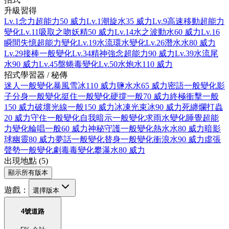
升級習得
Lv.1
念力
超能力
50 威力
Lv.1
潮旋
水
35 威力
Lv.9
高速移動
超能力
變化
Lv.11
吸取之吻
妖精
50 威力
Lv.14
水之波動
水
60 威力
Lv.16
瞬間失憶
超能力
變化
Lv.19
水流環
水
變化
Lv.26
潛水
水
80 威力
Lv.29
接棒
一般
變化
Lv.34
精神強念
超能力
90 威力
Lv.39
水流尾
水
90 威力
Lv.45
盤蜷
毒
變化
Lv.50
水炮
水
110 威力
招式學習器 / 秘傳
迷人
一般
變化
暴風雪
冰
110 威力
鹽水
水
65 威力
密語
一般
變化
影
子分身
一般
變化
挺住
一般
變化
硬撐
一般
70 威力
終極衝擊
一般
150 威力
破壞光線
一般
150 威力
冰凍光束
冰
90 威力
死纏爛打
蟲
20 威力
守住
一般
變化
自我暗示
一般
變化
求雨
水
變化
睡覺
超能
力
變化
輪唱
一般
60 威力
神秘守護
一般
變化
熱水
水
80 威力
暗影
球
幽靈
80 威力
夢話
一般
變化
替身
一般
變化
衝浪
水
90 威力
虛張
聲勢
一般
變化
劇毒
毒
變化
攀瀑
水
80 威力
出現地點
(
5
)
顯示所有版本
遊戲：
選擇版本
4號道路