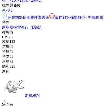
格鬥
×2
火
×2
岩石
×2
鋼
×2
抗性與免疫
冰
×0.5
完整弱點指南
屬性傷害表
最佳對策
強勢對位 / 對戰推薦
特性
厚脂肪
撥雪
強行
（隱藏）
種族值
HP
170
攻擊
113
防禦
65
特攻
45
特防
55
速度
73
總和
521
進化
走鯨
#
974
→
冰之石