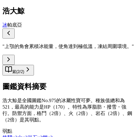
浩大鯨
冰
帕底亞
"
上顎的角會累積冰能量，使角達到極低溫，凍結周圍環境。
"
紫
(
2
/
2
)
圖鑑資料摘要
浩大鯨是全國圖鑑No.975的冰屬性寶可夢。種族值總和為
521，最高的能力是HP（170）。特性為厚脂肪・撥雪・強
行。防禦方面，格鬥（2倍）、火（2倍）、岩石（2倍）、鋼
（2倍）是其弱點。
弱點