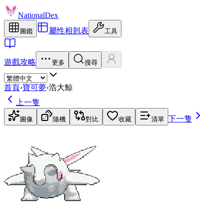
NationalDex
屬性相剋表
圖鑑
工具
遊戲攻略
更多
搜尋
首頁
›
寶可夢
›
浩大鯨
上一隻
下一隻
圖像
隨機
對比
收藏
清單