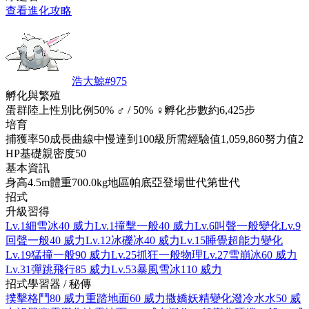
查看進化攻略
浩大鯨
#
975
孵化與繁殖
蛋群
陸上
性別比例
50% ♂ / 50% ♀
孵化步數
約6,425步
培育
捕獲率
50
成長曲線
中慢
達到100級所需經驗值
1,059,860
努力值
2
HP
基礎親密度
50
基本資訊
身高
4.5m
體重
700.0kg
地區
帕底亞
登場世代
第世代
招式
升級習得
Lv.1
細雪
冰
40 威力
Lv.1
撞擊
一般
40 威力
Lv.6
叫聲
一般
變化
Lv.9
回聲
一般
40 威力
Lv.12
冰礫
冰
40 威力
Lv.15
睡覺
超能力
變化
Lv.19
猛撞
一般
90 威力
Lv.25
抓狂
一般
物理
Lv.27
雪崩
冰
60 威力
Lv.31
彈跳
飛行
85 威力
Lv.53
暴風雪
冰
110 威力
招式學習器 / 秘傳
撲擊
格鬥
80 威力
重踏
地面
60 威力
撒嬌
妖精
變化
潑冷水
水
50 威