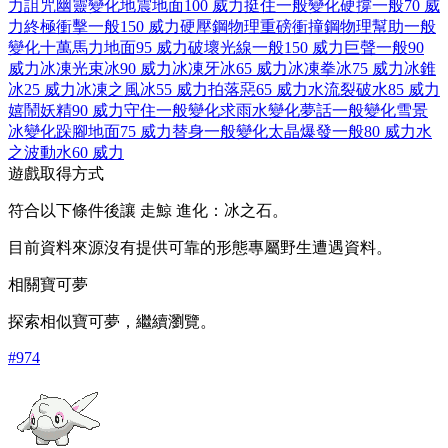
力
詛咒
幽靈
變化
地震
地面
100 威力
挺住
一般
變化
硬撐
一般
70 威
力
終極衝擊
一般
150 威力
硬壓
鋼
物理
重磅衝撞
鋼
物理
幫助
一般
變化
十萬馬力
地面
95 威力
破壞光線
一般
150 威力
巨聲
一般
90
威力
冰凍光束
冰
90 威力
冰凍牙
冰
65 威力
冰凍拳
冰
75 威力
冰錐
冰
25 威力
冰凍之風
冰
55 威力
拍落
惡
65 威力
水流裂破
水
85 威力
嬉鬧
妖精
90 威力
守住
一般
變化
求雨
水
變化
夢話
一般
變化
雪景
冰
變化
跺腳
地面
75 威力
替身
一般
變化
太晶爆發
一般
80 威力
水
之波動
水
60 威力
遊戲取得方式
符合以下條件後讓 走鯨 進化：冰之石。
目前資料來源沒有提供可靠的形態專屬野生遭遇資料。
相關寶可夢
探索相似寶可夢，繼續瀏覽。
#
974