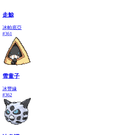
走鯨
冰
帕底亞
#
361
雪童子
冰
豐緣
#
362