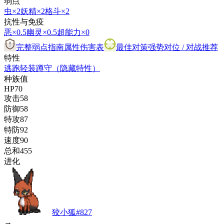
弱点
虫
×2
妖精
×2
格斗
×2
抗性与免疫
恶
×0.5
幽灵
×0.5
超能力
×0
完整弱点指南
属性伤害表
最佳对策
强势对位 / 对战推荐
特性
逃跑
轻装
蹲守
（隐藏特性）
种族值
HP
70
攻击
58
防御
58
特攻
87
特防
92
速度
90
总和
455
进化
狡小狐
#
827
→