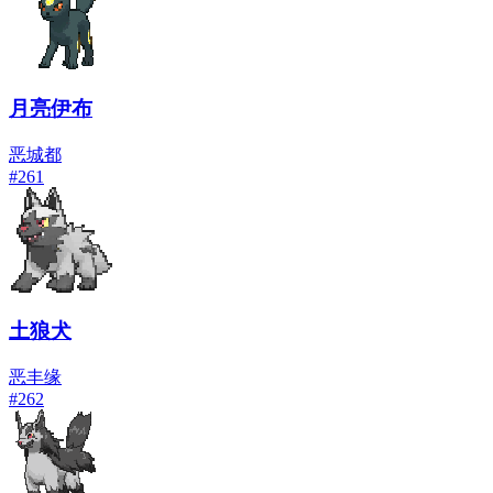
月亮伊布
恶
城都
#
261
土狼犬
恶
丰缘
#
262