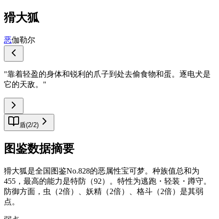
猾大狐
恶
伽勒尔
"
靠着轻盈的身体和锐利的爪子到处去偷食物和蛋。逐电犬是
它的天敌。
"
盾
(
2
/
2
)
图鉴数据摘要
猾大狐是全国图鉴No.828的恶属性宝可梦。种族值总和为
455，最高的能力是特防（92）。特性为逃跑・轻装・蹲守。
防御方面，虫（2倍）、妖精（2倍）、格斗（2倍）是其弱
点。