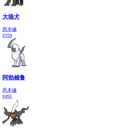
大狼犬
恶
丰缘
#
359
阿勃梭鲁
恶
丰缘
#
491