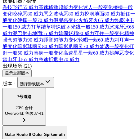
技能机器 / 秘传
杂技
飞行
55 威力
高速移动
超能力
变化
迷人
一般
变化
接棒
一般
变化
咬碎
恶
80 威力
恶之波动
恶
80 威力
挖洞
地面
80 威力
挺住
一
般
变化
硬撑
一般
70 威力
假哭
恶
变化
火焰牙
火
65 威力
终极冲击
一般
150 威力
打草结
草
特殊
破坏光线
一般
150 威力
冰冻牙
冰
65
威力
泥巴射击
地面
55 威力
嬉闹
妖精
90 威力
守住
一般
变化
精神
强念
超能力
90 威力
睡觉
超能力
变化
轮唱
一般
60 威力
刺耳声
一
般
变化
暗影球
幽灵
80 威力
暗影爪
幽灵
70 威力
梦话
一般
变化
打
鼾
一般
50 威力
替身
一般
变化
高速星星
一般
60 威力
挑衅
恶
变化
雷电牙
电
65 威力
急速折返
虫
70 威力
出现场所
(
21
)
显示全部版本
版本：
选择游戏版本
7号道路
20
%
合计
Overworld
:
等级37-41
Galar Route 9 Outer Spikemuth