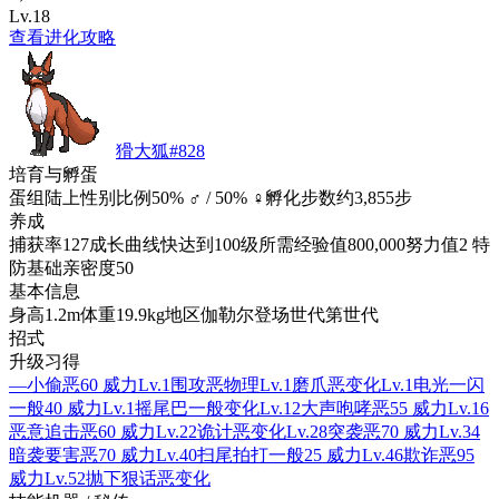
Lv.18
查看进化攻略
猾大狐
#
828
培育与孵蛋
蛋组
陆上
性别比例
50% ♂ / 50% ♀
孵化步数
约3,855步
养成
捕获率
127
成长曲线
快
达到100级所需经验值
800,000
努力值
2 特
防
基础亲密度
50
基本信息
身高
1.2m
体重
19.9kg
地区
伽勒尔
登场世代
第世代
招式
升级习得
—
小偷
恶
60 威力
Lv.1
围攻
恶
物理
Lv.1
磨爪
恶
变化
Lv.1
电光一闪
一般
40 威力
Lv.1
摇尾巴
一般
变化
Lv.12
大声咆哮
恶
55 威力
Lv.16
恶意追击
恶
60 威力
Lv.22
诡计
恶
变化
Lv.28
突袭
恶
70 威力
Lv.34
暗袭要害
恶
70 威力
Lv.40
扫尾拍打
一般
25 威力
Lv.46
欺诈
恶
95
威力
Lv.52
抛下狠话
恶
变化