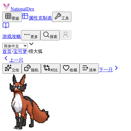
NationalDex
属性克制表
图鉴
工具
游戏攻略
更多
搜索
首页
›
宝可梦
›
猾大狐
上一只
下一只
立绘
随机
对比
收藏
清单