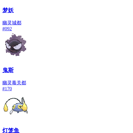
梦妖
幽灵
城都
#
092
鬼斯
幽灵
毒
关都
#
170
灯笼鱼