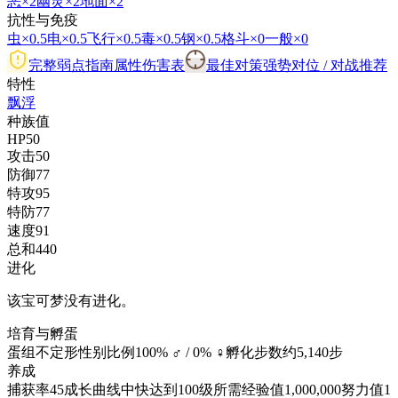
恶
×2
幽灵
×2
地面
×2
抗性与免疫
虫
×0.5
电
×0.5
飞行
×0.5
毒
×0.5
钢
×0.5
格斗
×0
一般
×0
完整弱点指南
属性伤害表
最佳对策
强势对位 / 对战推荐
特性
飘浮
种族值
HP
50
攻击
50
防御
77
特攻
95
特防
77
速度
91
总和
440
进化
该宝可梦没有进化。
培育与孵蛋
蛋组
不定形
性别比例
100% ♂ / 0% ♀
孵化步数
约5,140步
养成
捕获率
45
成长曲线
中快
达到100级所需经验值
1,000,000
努力值
1