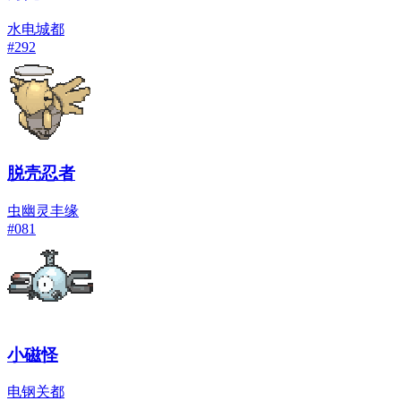
水
电
城都
#
292
脱壳忍者
虫
幽灵
丰缘
#
081
小磁怪
电
钢
关都