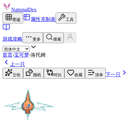
NationalDex
属性克制表
图鉴
工具
游戏攻略
更多
搜索
首页
›
宝可梦
›
洛托姆
上一只
下一只
立绘
随机
对比
收藏
清单