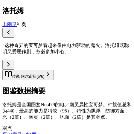
洛托姆
电
幽灵
神奥
"
这种奇异的宝可梦看起来像由电力驱动的鬼火。洛托姆既聪
明又爱恶作剧，务必多加小心。
"
传说 阿尔宙斯
(
6
/
6
)
图鉴数据摘要
洛托姆是全国图鉴No.479的电／幽灵属性宝可梦。种族值总和
为440，最高的能力是特攻（95）。特性为飘浮。防御方面，
恶（2倍）、幽灵（2倍）、地面（2倍）是其弱点。
弱点