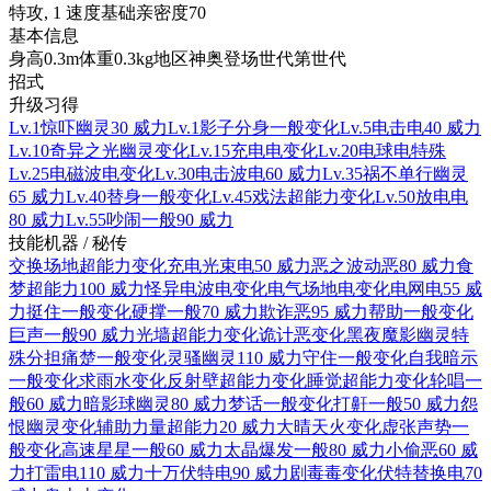
特攻, 1 速度
基础亲密度
70
基本信息
身高
0.3m
体重
0.3kg
地区
神奥
登场世代
第世代
招式
升级习得
Lv.1
惊吓
幽灵
30 威力
Lv.1
影子分身
一般
变化
Lv.5
电击
电
40 威力
Lv.10
奇异之光
幽灵
变化
Lv.15
充电
电
变化
Lv.20
电球
电
特殊
Lv.25
电磁波
电
变化
Lv.30
电击波
电
60 威力
Lv.35
祸不单行
幽灵
65 威力
Lv.40
替身
一般
变化
Lv.45
戏法
超能力
变化
Lv.50
放电
电
80 威力
Lv.55
吵闹
一般
90 威力
技能机器 / 秘传
交换场地
超能力
变化
充电光束
电
50 威力
恶之波动
恶
80 威力
食
梦
超能力
100 威力
怪异电波
电
变化
电气场地
电
变化
电网
电
55 威
力
挺住
一般
变化
硬撑
一般
70 威力
欺诈
恶
95 威力
帮助
一般
变化
巨声
一般
90 威力
光墙
超能力
变化
诡计
恶
变化
黑夜魔影
幽灵
特
殊
分担痛楚
一般
变化
灵骚
幽灵
110 威力
守住
一般
变化
自我暗示
一般
变化
求雨
水
变化
反射壁
超能力
变化
睡觉
超能力
变化
轮唱
一
般
60 威力
暗影球
幽灵
80 威力
梦话
一般
变化
打鼾
一般
50 威力
怨
恨
幽灵
变化
辅助力量
超能力
20 威力
大晴天
火
变化
虚张声势
一
般
变化
高速星星
一般
60 威力
太晶爆发
一般
80 威力
小偷
恶
60 威
力
打雷
电
110 威力
十万伏特
电
90 威力
剧毒
毒
变化
伏特替换
电
70