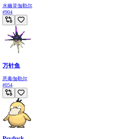
水
幽灵
伽勒尔
#
904
万针鱼
恶
毒
伽勒尔
#
054
Psyduck