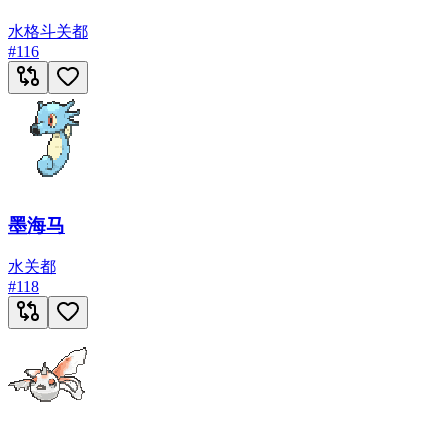
水
格斗
关都
#
116
墨海马
水
关都
#
118