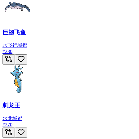
巨翅飞鱼
水
飞行
城都
#
230
刺龙王
水
龙
城都
#
270