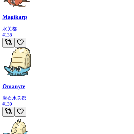
Magikarp
水
关都
#
138
Omanyte
岩石
水
关都
#
139