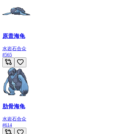
原盖海龟
水
岩石
合众
#
565
肋骨海龟
水
岩石
合众
#
614