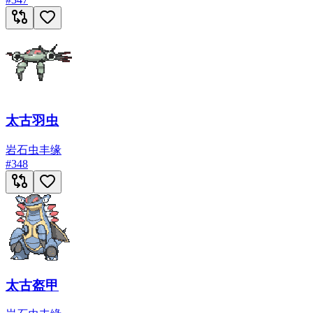
太古羽虫
岩石
虫
丰缘
#
348
太古盔甲