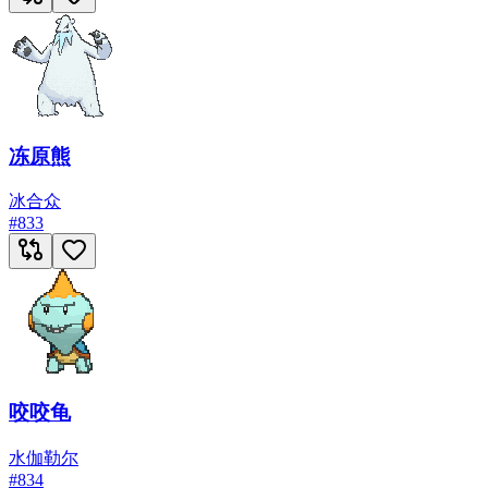
冻原熊
冰
合众
#
833
咬咬龟
水
伽勒尔
#
834