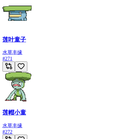
莲叶童子
水
草
丰缘
#
271
莲帽小童
水
草
丰缘
#
272