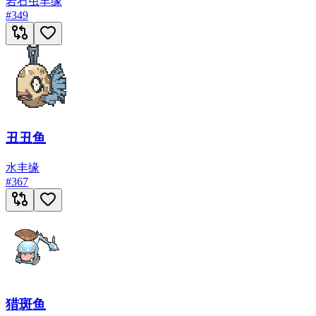
岩石
虫
丰缘
#
349
丑丑鱼
水
丰缘
#
367
猎斑鱼