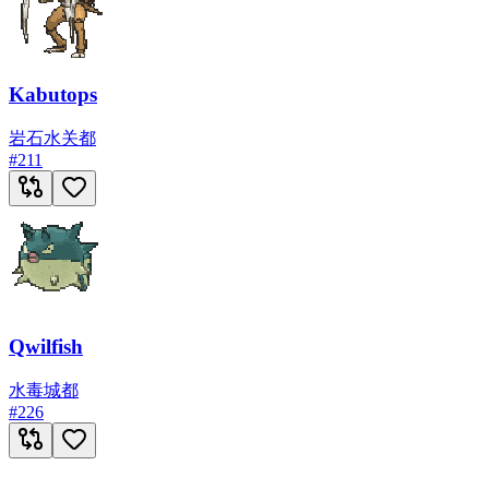
Kabutops
岩石
水
关都
#
211
Qwilfish
水
毒
城都
#
226