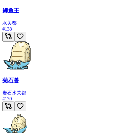
鲤鱼王
水
关都
#
138
菊石兽
岩石
水
关都
#
139