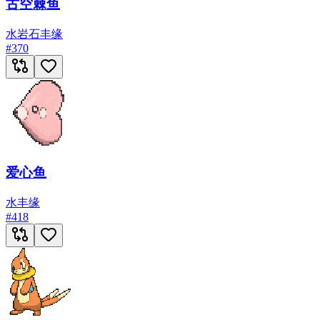
古空棘鱼
水
岩石
丰缘
#
370
爱心鱼
水
丰缘
#
418