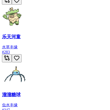
乐天河童
水
草
丰缘
#
283
溜溜糖球
虫
水
丰缘
#
347