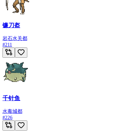
镰刀盔
岩石
水
关都
#
211
千针鱼
水
毒
城都
#
226