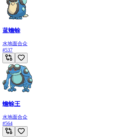
蓝蟾蜍
水
地面
合众
#
537
蟾蜍王
水
地面
合众
#
564