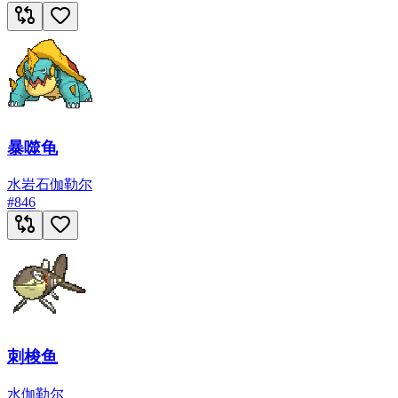
暴噬龟
水
岩石
伽勒尔
#
846
刺梭鱼
水
伽勒尔