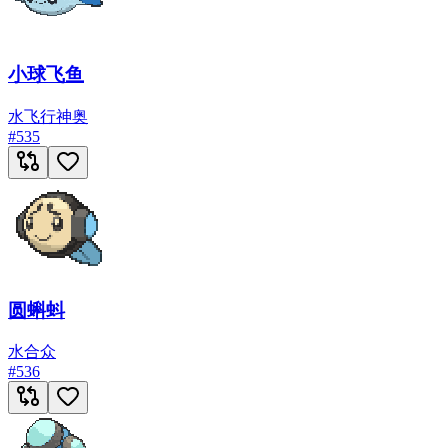
小球飞鱼
水
飞行
神奥
#
535
圆蝌蚪
水
合众
#
536