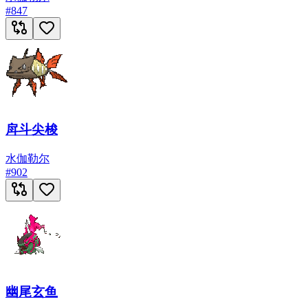
#
847
戽斗尖梭
水
伽勒尔
#
902
幽尾玄鱼