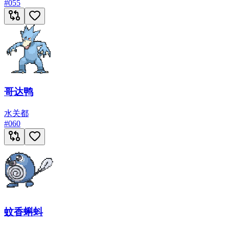
#
055
哥达鸭
水
关都
#
060
蚊香蝌蚪