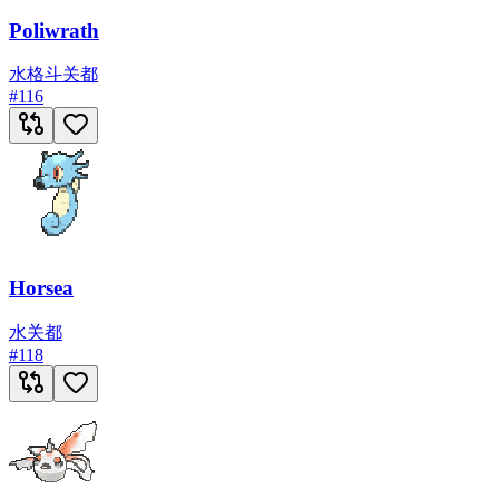
Poliwrath
水
格斗
关都
#
116
Horsea
水
关都
#
118