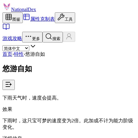
NationalDex
属性克制表
图鉴
工具
游戏攻略
更多
搜索
首页
›
特性
›
悠游自如
悠游自如
下雨天气时，速度会提高。
效果
下雨时，这只宝可梦的速度变为2倍。此加成不计为能力阶级
变化。