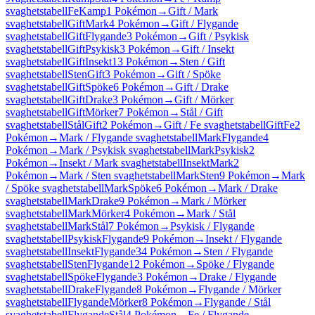
svaghetstabell
Fe
Kamp
1 Pokémon
→
Gift / Mark
svaghetstabell
Gift
Mark
4 Pokémon
→
Gift / Flygande
svaghetstabell
Gift
Flygande
3 Pokémon
→
Gift / Psykisk
svaghetstabell
Gift
Psykisk
3 Pokémon
→
Gift / Insekt
svaghetstabell
Gift
Insekt
13 Pokémon
→
Sten / Gift
svaghetstabell
Sten
Gift
3 Pokémon
→
Gift / Spöke
svaghetstabell
Gift
Spöke
6 Pokémon
→
Gift / Drake
svaghetstabell
Gift
Drake
3 Pokémon
→
Gift / Mörker
svaghetstabell
Gift
Mörker
7 Pokémon
→
Stål / Gift
svaghetstabell
Stål
Gift
2 Pokémon
→
Gift / Fe svaghetstabell
Gift
Fe
2
Pokémon
→
Mark / Flygande svaghetstabell
Mark
Flygande
4
Pokémon
→
Mark / Psykisk svaghetstabell
Mark
Psykisk
2
Pokémon
→
Insekt / Mark svaghetstabell
Insekt
Mark
2
Pokémon
→
Mark / Sten svaghetstabell
Mark
Sten
9 Pokémon
→
Mark
/ Spöke svaghetstabell
Mark
Spöke
6 Pokémon
→
Mark / Drake
svaghetstabell
Mark
Drake
9 Pokémon
→
Mark / Mörker
svaghetstabell
Mark
Mörker
4 Pokémon
→
Mark / Stål
svaghetstabell
Mark
Stål
7 Pokémon
→
Psykisk / Flygande
svaghetstabell
Psykisk
Flygande
9 Pokémon
→
Insekt / Flygande
svaghetstabell
Insekt
Flygande
34 Pokémon
→
Sten / Flygande
svaghetstabell
Sten
Flygande
12 Pokémon
→
Spöke / Flygande
svaghetstabell
Spöke
Flygande
3 Pokémon
→
Drake / Flygande
svaghetstabell
Drake
Flygande
8 Pokémon
→
Flygande / Mörker
svaghetstabell
Flygande
Mörker
8 Pokémon
→
Flygande / Stål
svaghetstabell
Flygande
Stål
4 Pokémon
→
Fe / Flygande