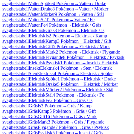
svaghetstabell
Vatten
Spöke
4 Pokémon
→
Vatten / Drake
svaghetstabell
Vatten
Drake
8 Pokémon
→
Vatten / Mörker
svaghetstabell
Vatten
Mörker
9 Pokémon
→
Vatten / Stål
svaghetstabell
Vatten
Stål
1 Pokémon
→
Vatten / Fe
svaghetstabell
Vatten
Fe
4 Pokémon
→
Elektrisk / Gräs
svaghetstabell
Elektrisk
Gräs
3 Pokémon
→
Elektrisk / Is
svaghetstabell
Elektrisk
Is
2 Pokémon
→
Elektrisk / Kamp
svaghetstabell
Elektrisk
Kamp
3 Pokémon
→
Elektrisk / Gift
svaghetstabell
Elektrisk
Gift
5 Pokémon
→
Elektrisk / Mark
svaghetstabell
Elektrisk
Mark
2 Pokémon
→
Elektrisk / Flygande
svaghetstabell
Elektrisk
Flygande
8 Pokémon
→
Elektrisk / Psykisk
svaghetstabell
Elektrisk
Psykisk
1 Pokémon
→
Insekt / Elektrisk
svaghetstabell
Insekt
Elektrisk
4 Pokémon
→
Sten / Elektrisk
svaghetstabell
Sten
Elektrisk
4 Pokémon
→
Elektrisk / Spöke
svaghetstabell
Elektrisk
Spöke
1 Pokémon
→
Elektrisk / Drake
svaghetstabell
Elektrisk
Drake
5 Pokémon
→
Elektrisk / Mörker
svaghetstabell
Elektrisk
Mörker
2 Pokémon
→
Elektrisk / Stål
svaghetstabell
Elektrisk
Stål
4 Pokémon
→
Elektrisk / Fe
svaghetstabell
Elektrisk
Fe
2 Pokémon
→
Gräs / Is
svaghetstabell
Gräs
Is
3 Pokémon
→
Gräs / Kamp
svaghetstabell
Gräs
Kamp
5 Pokémon
→
Gräs / Gift
svaghetstabell
Gräs
Gift
16 Pokémon
→
Gräs / Mark
svaghetstabell
Gräs
Mark
3 Pokémon
→
Gräs / Flygande
svaghetstabell
Gräs
Flygande
7 Pokémon
→
Gräs / Psykisk
svaghetstabell
Gräs
Psykisk
5 Pokémon
→
Insekt / Gräs