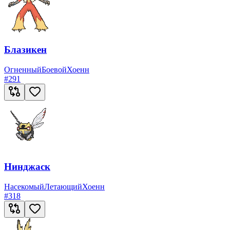
Блазикен
Огненный
Боевой
Хоенн
#
291
Нинджаск
Насекомый
Летающий
Хоенн
#
318