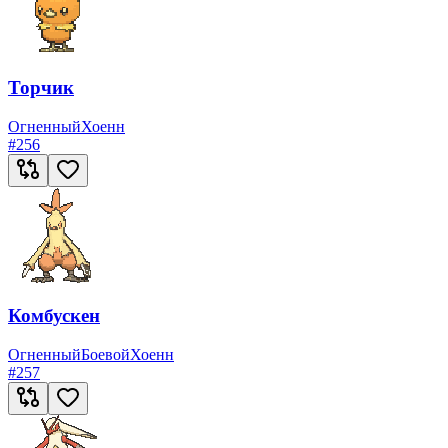
Торчик
Огненный
Хоенн
#
256
Комбускен
Огненный
Боевой
Хоенн
#
257