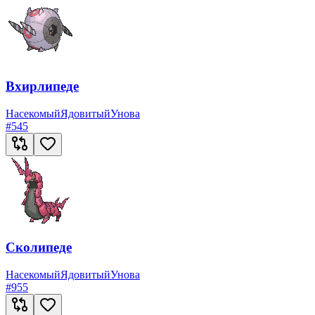
Вхирлипеде
Насекомый
Ядовитый
Унова
#
545
Сколипеде
Насекомый
Ядовитый
Унова
#
955