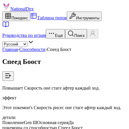
NationalDex
Таблица типов
Покедекс
Инструменты
Руководства по играм
Ещё
Поиск
Главная
›
Способности
›
Спеед Боост
Спеед Боост
Повышает Скорость оне стаге афтер каждый ход.
эффект
Этот покемон's Скорость рисес оне стаге афтер каждый ход.
детали
Поколение
Gen III
Основная серия
Да
покемоны со способностью Спеед Боост