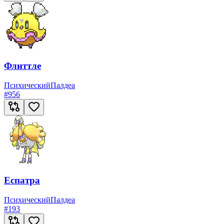
Флиттле
Психический
Палдеа
#
956
Еспатра
Психический
Палдеа
#
193