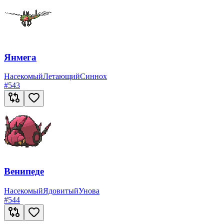
Янмега
Насекомый
Летающий
Синнох
#
543
Венипеде
Насекомый
Ядовитый
Унова
#
544