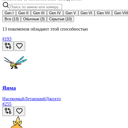
Gen I
Gen II
Gen III
Gen IV
Gen V
Gen VI
Gen VII
Gen VII
Все (13)
Обычные (3)
Скрытые (10)
13 покемонов обладают этой способностью
#
193
Янма
Насекомый
Летающий
Джохто
#
255