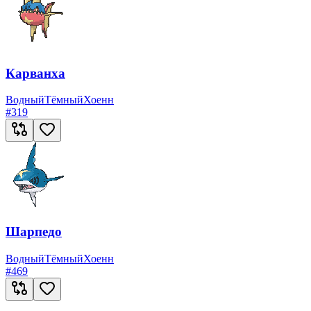
Карванха
Водный
Тёмный
Хоенн
#
319
Шарпедо
Водный
Тёмный
Хоенн
#
469