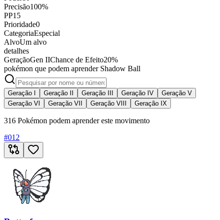
Precisão
100%
PP
15
Prioridade
0
Categoria
Especial
Alvo
Um alvo
detalhes
Geração
Gen II
Chance de Efeito
20%
pokémon que podem aprender Shadow Ball
Geração I
Geração II
Geração III
Geração IV
Geração V
Geração VI
Geração VII
Geração VIII
Geração IX
316 Pokémon podem aprender este movimento
#
012