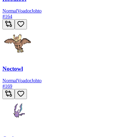
Normal
Voador
Johto
#
164
Noctowl
Normal
Voador
Johto
#
169