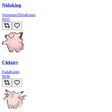
Nidoking
Venenoso
Terra
Kanto
#
035
Clefairy
Fada
Kanto
#
036