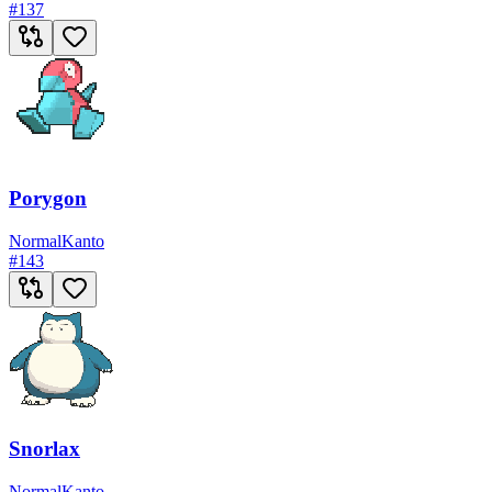
#
137
Porygon
Normal
Kanto
#
143
Snorlax
Normal
Kanto