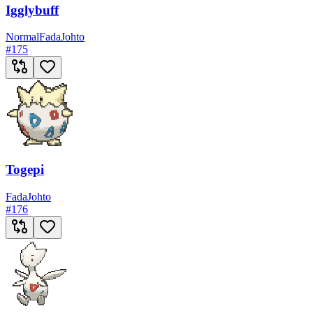
Igglybuff
Normal
Fada
Johto
#
175
Togepi
Fada
Johto
#
176