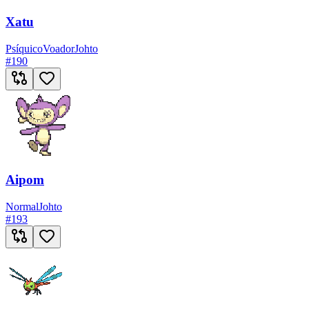
Xatu
Psíquico
Voador
Johto
#
190
Aipom
Normal
Johto
#
193