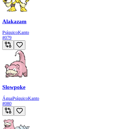
Alakazam
Psíquico
Kanto
#
079
Slowpoke
Água
Psíquico
Kanto
#
080