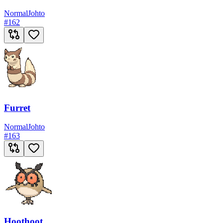
Normal
Johto
#
162
Furret
Normal
Johto
#
163
Hoothoot