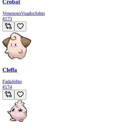
Crobat
Venenoso
Voador
Johto
#
173
Cleffa
Fada
Johto
#
174