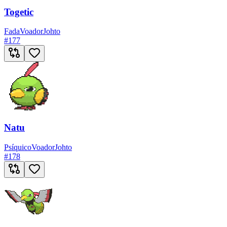
Togetic
Fada
Voador
Johto
#
177
Natu
Psíquico
Voador
Johto
#
178