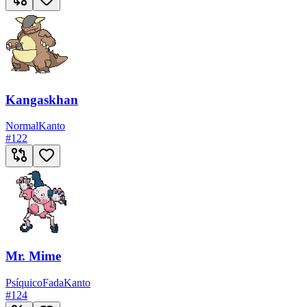
Kangaskhan
Normal
Kanto
#
122
Mr. Mime
Psíquico
Fada
Kanto
#
124