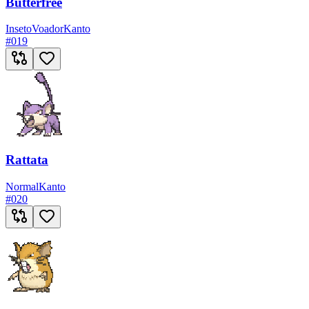
Butterfree
Inseto
Voador
Kanto
#
019
Rattata
Normal
Kanto
#
020