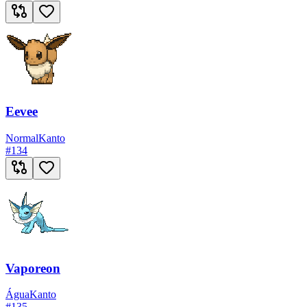
Eevee
Normal
Kanto
#
134
Vaporeon
Água
Kanto
#
135