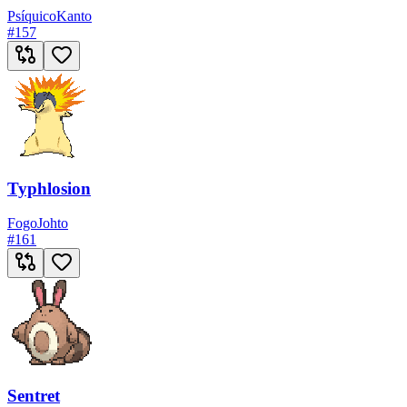
Psíquico
Kanto
#
157
Typhlosion
Fogo
Johto
#
161
Sentret