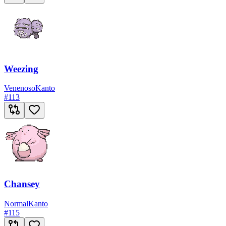
Weezing
Venenoso
Kanto
#
113
Chansey
Normal
Kanto
#
115