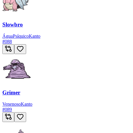
Slowbro
Água
Psíquico
Kanto
#
088
Grimer
Venenoso
Kanto
#
089