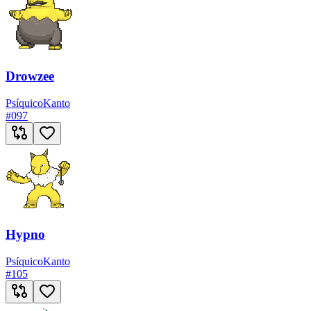
Drowzee
Psíquico
Kanto
#
097
Hypno
Psíquico
Kanto
#
105