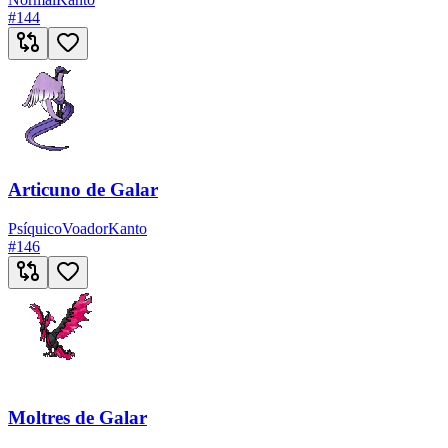
#
144
Articuno de Galar
Psíquico
Voador
Kanto
#
146
Moltres de Galar