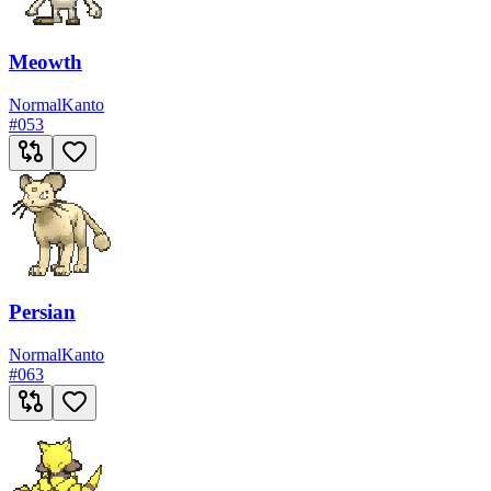
Meowth
Normal
Kanto
#
053
Persian
Normal
Kanto
#
063