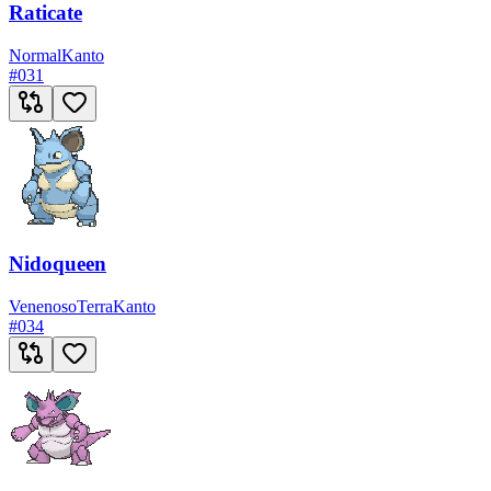
Raticate
Normal
Kanto
#
031
Nidoqueen
Venenoso
Terra
Kanto
#
034