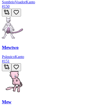
Sombrio
Voador
Kanto
#
150
Mewtwo
Psíquico
Kanto
#
151
Mew