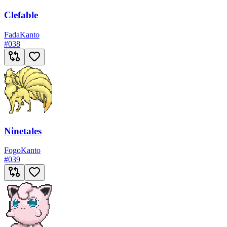
Clefable
Fada
Kanto
#
038
Ninetales
Fogo
Kanto
#
039