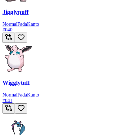
Jigglypuff
Normal
Fada
Kanto
#
040
Wigglytuff
Normal
Fada
Kanto
#
041