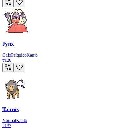
Jynx
Gelo
Psíquico
Kanto
#
128
Tauros
Normal
Kanto
#
133