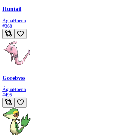
Huntail
Água
Hoenn
#
368
Gorebyss
Água
Hoenn
#
495