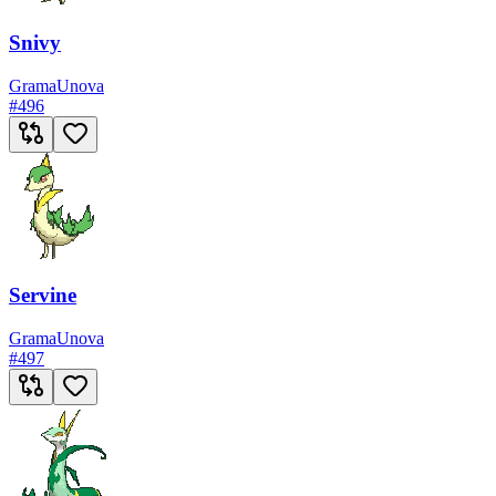
Snivy
Grama
Unova
#
496
Servine
Grama
Unova
#
497