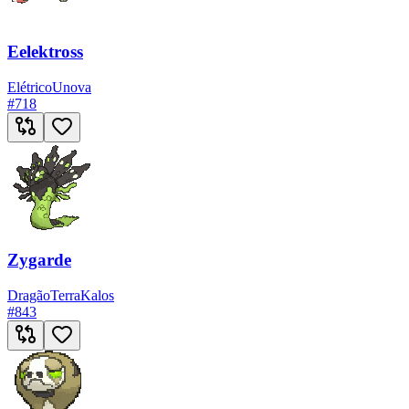
Eelektross
Elétrico
Unova
#
718
Zygarde
Dragão
Terra
Kalos
#
843