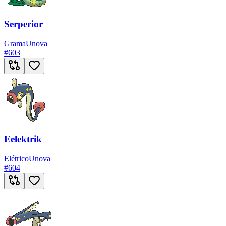
Serperior
Grama
Unova
#
603
Eelektrik
Elétrico
Unova
#
604