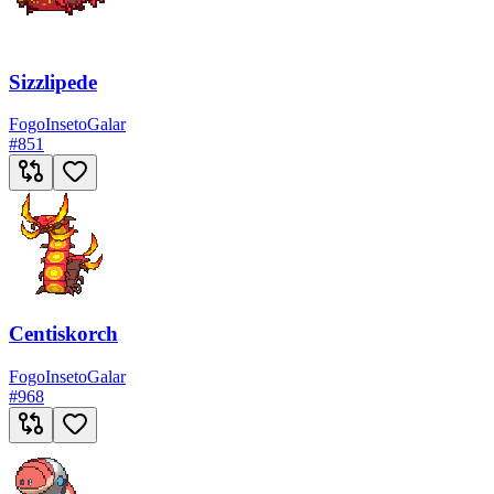
Sizzlipede
Fogo
Inseto
Galar
#
851
Centiskorch
Fogo
Inseto
Galar
#
968