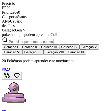
Precisão
—
PP
20
Prioridade
0
Categoria
Status
Alvo
Usuário
detalhes
Geração
Gen V
pokémon que podem aprender Coil
Geração I
Geração II
Geração III
Geração IV
Geração V
Geração VI
Geração VII
Geração VIII
Geração IX
20 Pokémon podem aprender este movimento
#
023