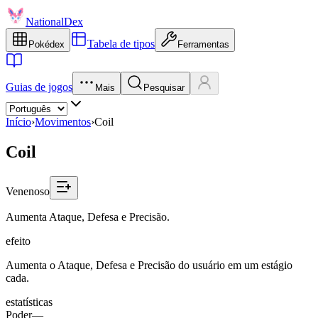
NationalDex
Tabela de tipos
Pokédex
Ferramentas
Guias de jogos
Mais
Pesquisar
Início
›
Movimentos
›
Coil
Coil
Venenoso
Aumenta Ataque, Defesa e Precisão.
efeito
Aumenta o Ataque, Defesa e Precisão do usuário em um estágio
cada.
estatísticas
Poder
—