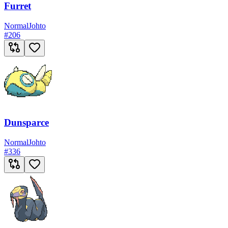
Furret
Normal
Johto
#
206
Dunsparce
Normal
Johto
#
336