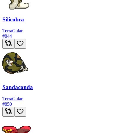
Silicobra
Terra
Galar
#
844
Sandaconda
Terra
Galar
#
850