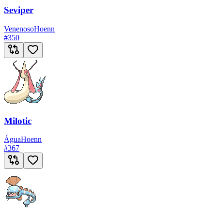
Seviper
Venenoso
Hoenn
#
350
Milotic
Água
Hoenn
#
367