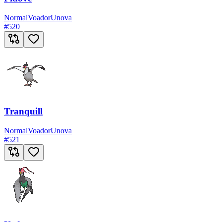
Normal
Voador
Unova
#
520
Tranquill
Normal
Voador
Unova
#
521