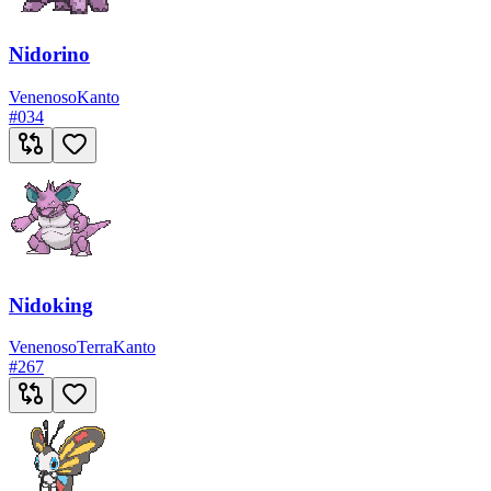
Nidorino
Venenoso
Kanto
#
034
Nidoking
Venenoso
Terra
Kanto
#
267