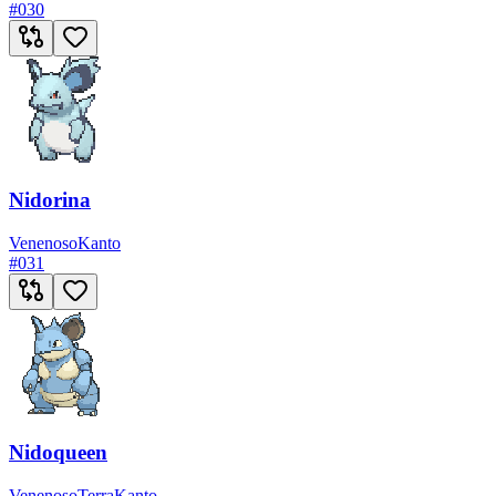
#
030
Nidorina
Venenoso
Kanto
#
031
Nidoqueen
Venenoso
Terra
Kanto