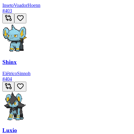
Inseto
Voador
Hoenn
#
403
Shinx
Elétrico
Sinnoh
#
404
Luxio