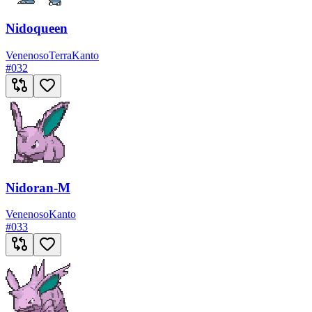
Nidoqueen
Venenoso
Terra
Kanto
#
032
Nidoran-M
Venenoso
Kanto
#
033