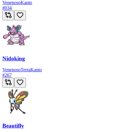
Venenoso
Kanto
#
034
Nidoking
Venenoso
Terra
Kanto
#
267
Beautifly