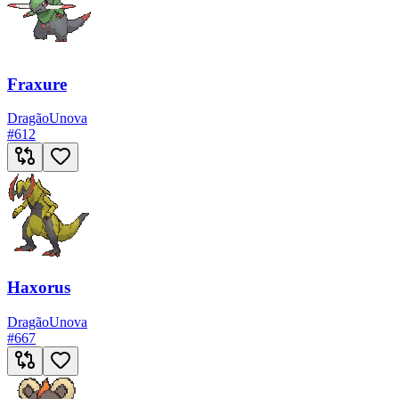
Fraxure
Dragão
Unova
#
612
Haxorus
Dragão
Unova
#
667