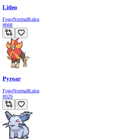
Litleo
Fogo
Normal
Kalos
#
668
Pyroar
Fogo
Normal
Kalos
#
029