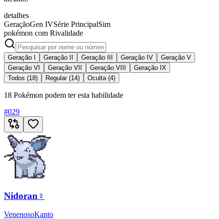
detalhes
Geração
Gen IV
Série Principal
Sim
pokémon com Rivalidade
Geração I
Geração II
Geração III
Geração IV
Geração V
Geração VI
Geração VII
Geração VIII
Geração IX
Todos (18)
Regular (14)
Oculta (4)
18 Pokémon podem ter esta habilidade
#
029
Nidoran♀
Venenoso
Kanto