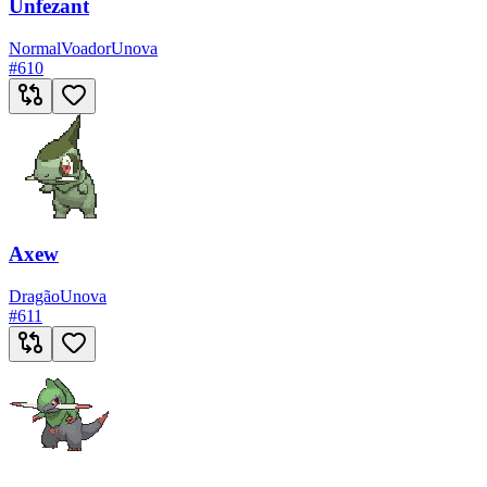
Unfezant
Normal
Voador
Unova
#
610
Axew
Dragão
Unova
#
611