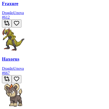
Fraxure
Dragão
Unova
#
612
Haxorus
Dragão
Unova
#
667