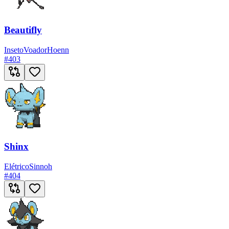
Beautifly
Inseto
Voador
Hoenn
#
403
Shinx
Elétrico
Sinnoh
#
404