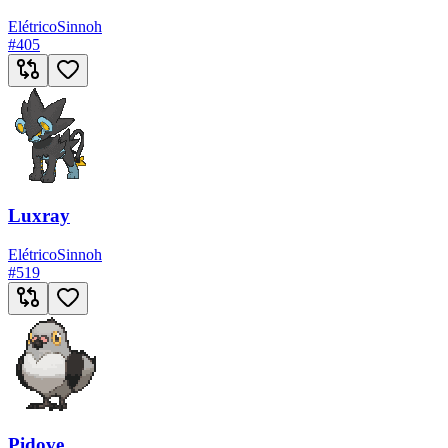
Elétrico
Sinnoh
#
405
Luxray
Elétrico
Sinnoh
#
519
Pidove