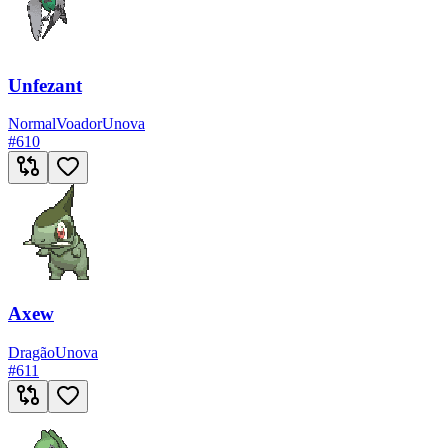
Unfezant
Normal
Voador
Unova
#
610
Axew
Dragão
Unova
#
611