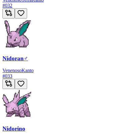
#
032
Nidoran♂
Venenoso
Kanto
#
033
Nidorino