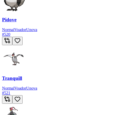
Pidove
Normal
Voador
Unova
#
520
Tranquill
Normal
Voador
Unova
#
521