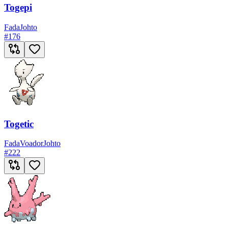
Togepi
Fada
Johto
#
176
Togetic
Fada
Voador
Johto
#
222