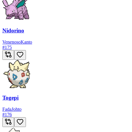
Nidorino
Venenoso
Kanto
#
175
Togepi
Fada
Johto
#
176