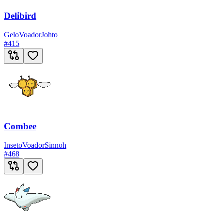
Delibird
Gelo
Voador
Johto
#
415
Combee
Inseto
Voador
Sinnoh
#
468