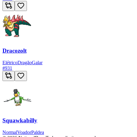
Dracozolt
Elétrico
Dragão
Galar
#
931
Squawkabilly
Normal
Voador
Paldea