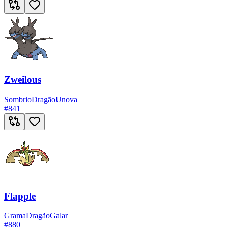
Zweilous
Sombrio
Dragão
Unova
#
841
Flapple
Grama
Dragão
Galar
#
880