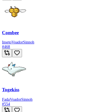
Combee
Inseto
Voador
Sinnoh
#
468
Togekiss
Fada
Voador
Sinnoh
#
554