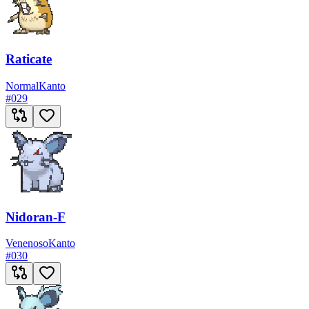
Raticate
Normal
Kanto
#
029
Nidoran-F
Venenoso
Kanto
#
030