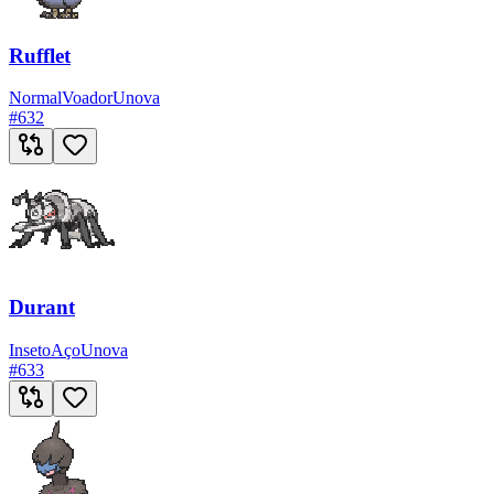
Rufflet
Normal
Voador
Unova
#
632
Durant
Inseto
Aço
Unova
#
633