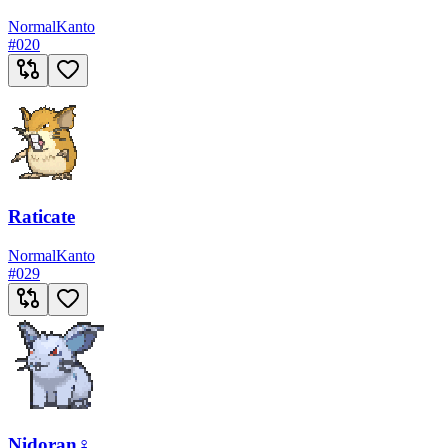
Normal
Kanto
#
020
Raticate
Normal
Kanto
#
029
Nidoran♀