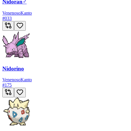
Nidoran♂
Venenoso
Kanto
#
033
Nidorino
Venenoso
Kanto
#
175