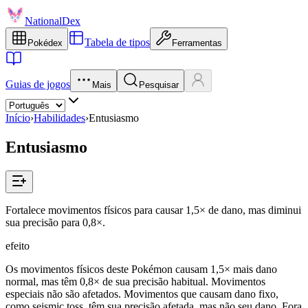
NationalDex
Tabela de tipos
Pokédex
Ferramentas
Guias de jogos
Mais
Pesquisar
Início
›
Habilidades
›
Entusiasmo
Entusiasmo
Fortalece movimentos físicos para causar 1,5× de dano, mas diminui
sua precisão para 0,8×.
efeito
Os movimentos físicos deste Pokémon causam 1,5× mais dano
normal, mas têm 0,8× de sua precisão habitual. Movimentos
especiais não são afetados. Movimentos que causam dano fixo,
como seismic toss, têm sua precisão afetada, mas não seu dano. Fora