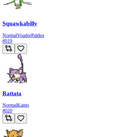
Squawkabilly
Normal
Voador
Paldea
#
019
Rattata
Normal
Kanto
#
020