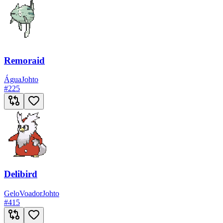
Remoraid
Água
Johto
#
225
Delibird
Gelo
Voador
Johto
#
415