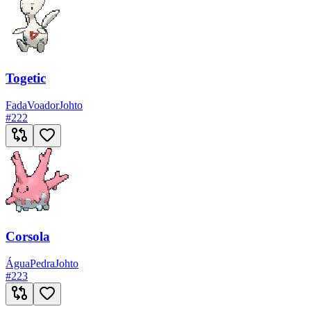
Togetic
Fada
Voador
Johto
#
222
Corsola
Água
Pedra
Johto
#
223