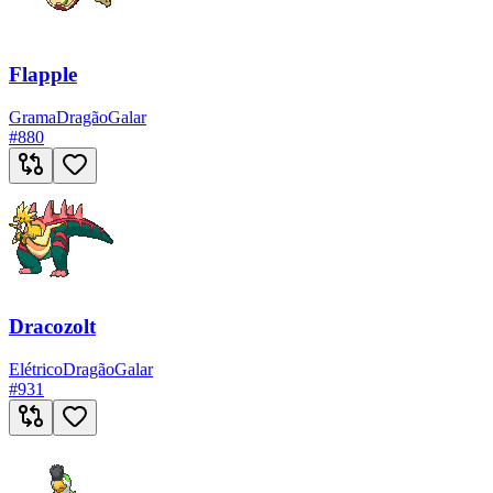
Flapple
Grama
Dragão
Galar
#
880
Dracozolt
Elétrico
Dragão
Galar
#
931