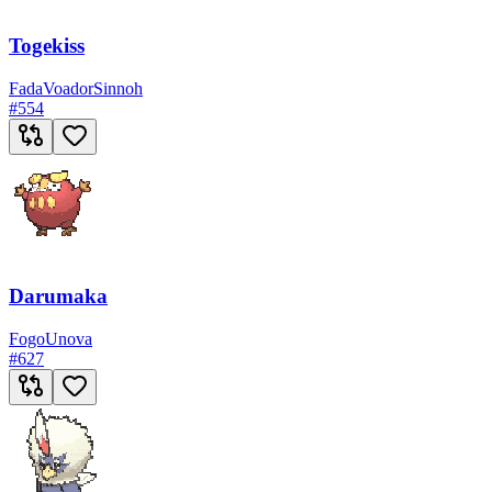
Togekiss
Fada
Voador
Sinnoh
#
554
Darumaka
Fogo
Unova
#
627