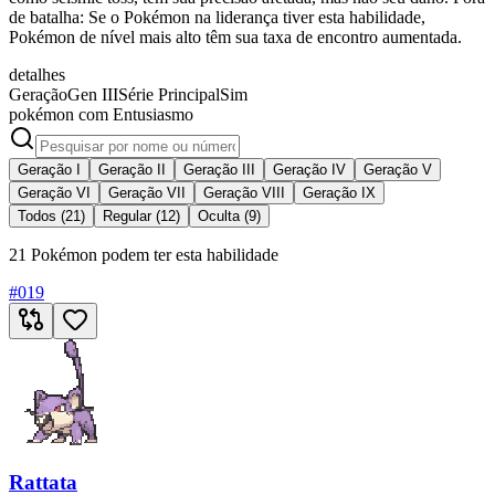
de batalha: Se o Pokémon na liderança tiver esta habilidade,
Pokémon de nível mais alto têm sua taxa de encontro aumentada.
detalhes
Geração
Gen III
Série Principal
Sim
pokémon com Entusiasmo
Geração I
Geração II
Geração III
Geração IV
Geração V
Geração VI
Geração VII
Geração VIII
Geração IX
Todos (21)
Regular (12)
Oculta (9)
21 Pokémon podem ter esta habilidade
#
019
Rattata