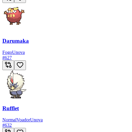
Darumaka
Fogo
Unova
#
627
Rufflet
Normal
Voador
Unova
#
632