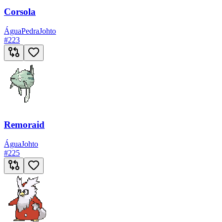
Corsola
Água
Pedra
Johto
#
223
Remoraid
Água
Johto
#
225