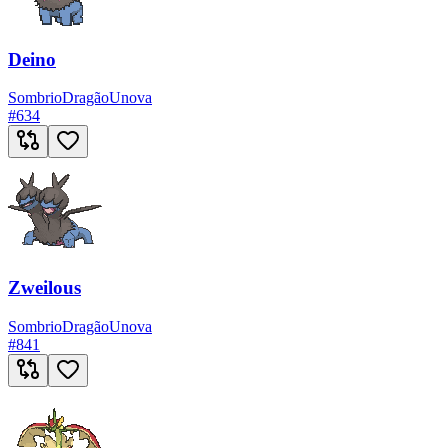
Deino
Sombrio
Dragão
Unova
#
634
Zweilous
Sombrio
Dragão
Unova
#
841