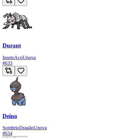
Durant
Inseto
Aço
Unova
#
633
Deino
Sombrio
Dragão
Unova
#
634