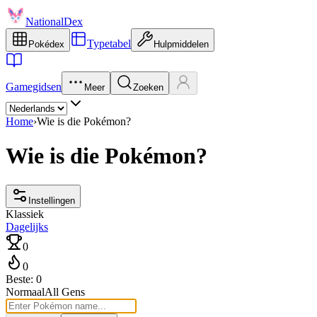
NationalDex
Typetabel
Pokédex
Hulpmiddelen
Gamegidsen
Meer
Zoeken
Home
›
Wie is die Pokémon?
Wie is die Pokémon?
Instellingen
Klassiek
Dagelijks
0
0
Beste: 0
Normaal
All Gens