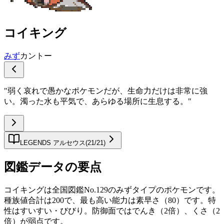
コイキング
みず
カントー
"
弱く哀れで愚かなポケモンだが、生命力だけは非常に強
い。濁った水も平気で、あらゆる場所に生息する。
"
LEGENDS アルセウス
(
21
/
21
)
図鑑データの要点
コイキングは全国図鑑No.129のみずタイプのポケモンです。
種族値合計は200で、最も高い能力は素早さ（80）です。特
性はすいすい・びびり。防御面ではでんき（2倍）、くさ（2
倍）が弱点です。