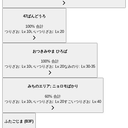
47ばんどうろ
100
%
合計
つりざお
:
Lv.10
いいつりざお
:
Lv.20
おつきみやま ひろば
100
%
合計
つりざお
:
Lv.10
いいつりざお
:
Lv.20
なみのり
:
Lv.30-35
みちのエリア; ニョロモばかり
60
%
合計
つりざお
:
Lv.10
いいつりざお
:
Lv.20
すごいつりざお
:
Lv.40
ふたごじま (B3F)