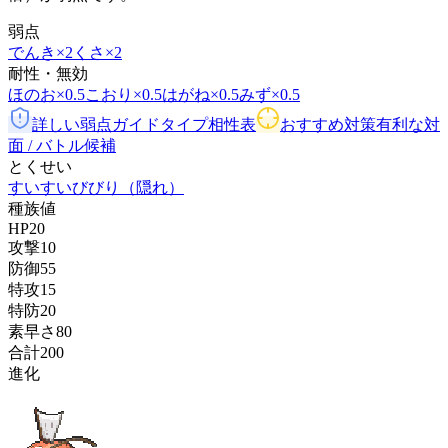
弱点
でんき
×2
くさ
×2
耐性・無効
ほのお
×0.5
こおり
×0.5
はがね
×0.5
みず
×0.5
詳しい弱点ガイド
タイプ相性表
おすすめ対策
有利な対
面 / バトル候補
とくせい
すいすい
びびり
（隠れ）
種族値
HP
20
攻撃
10
防御
55
特攻
15
特防
20
素早さ
80
合計
200
進化