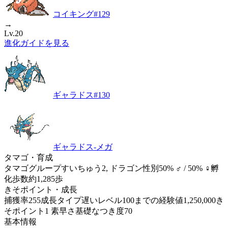
コイキング
#
129
→
Lv.20
進化ガイドを見る
ギャラドス
#
130
ギャラドス-メガ
タマゴ・育成
タマゴグループ
すいちゅう2, ドラゴン
性別
50% ♂ / 50% ♀
孵
化歩数
約1,285歩
きそポイント・成長
捕獲率
255
成長タイプ
遅い
レベル100までの経験値
1,250,000
き
そポイント
1 素早さ
基礎なつき度
70
基本情報