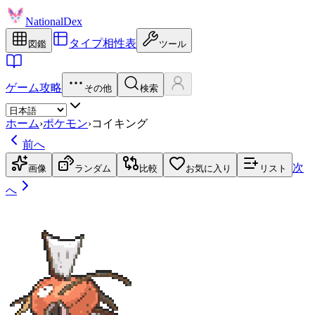
NationalDex
タイプ相性表
図鑑
ツール
ゲーム攻略
その他
検索
ホーム
›
ポケモン
›
コイキング
前へ
次
画像
ランダム
比較
お気に入り
リスト
へ