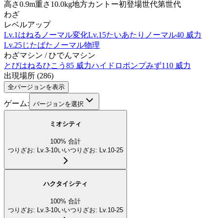
高さ
0.9m
重さ
10.0kg
地方
カントー
初登場世代
第世代
わざ
レベルアップ
Lv.1
はねる
ノーマル
変化
Lv.15
たいあたり
ノーマル
40 威力
Lv.25
じたばた
ノーマル
物理
わざマシン / ひでんマシン
とびはねる
ひこう
85 威力
ハイドロポンプ
みず
110 威力
出現場所
(
286
)
全バージョンを表示
ゲーム:
バージョンを選択
ミオシティ
100
%
合計
つりざお
:
Lv.3-10
いいつりざお
:
Lv.10-25
ハクタイシティ
100
%
合計
つりざお
:
Lv.3-10
いいつりざお
:
Lv.10-25