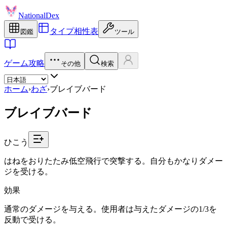
NationalDex
タイプ相性表
図鑑
ツール
ゲーム攻略
その他
検索
ホーム
›
わざ
›
ブレイブバード
ブレイブバード
ひこう
はねをおりたたみ低空飛行で突撃する。自分もかなりダメー
ジを受ける。
効果
通常のダメージを与える。使用者は与えたダメージの1/3を
反動で受ける。