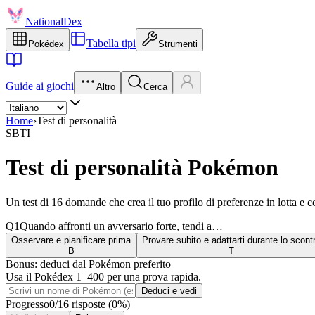
NationalDex
Tabella tipi
Pokédex
Strumenti
Guide ai giochi
Altro
Cerca
Home
›
Test di personalità
SBTI
Test di personalità Pokémon
Un test di 16 domande che crea il tuo profilo di preferenze in lotta e c
Q
1
Quando affronti un avversario forte, tendi a…
Osservare e pianificare prima
Provare subito e adattarti durante lo scont
B
T
Bonus: deduci dal Pokémon preferito
Usa il Pokédex 1–400 per una prova rapida.
Deduci e vedi
Progresso
0/16 risposte (0%)