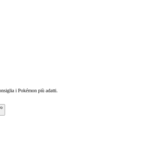
onsiglia i Pokémon più adatti.
ro