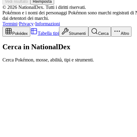
Vedi risultato
Reimposta
© 2026 NationalDex. Tutti i diritti riservati.
Pokémon e i nomi dei personaggi Pokémon sono marchi registrati di Ni
dai detentori dei marchi.
Termini
·
Privacy
·
Informazioni
Tabella tipi
Pokédex
Strumenti
Cerca
Altro
Cerca in NationalDex
Cerca Pokémon, mosse, abilità, tipi e strumenti.