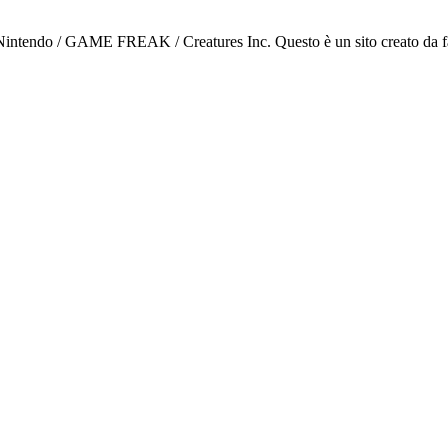
ntendo / GAME FREAK / Creatures Inc. Questo è un sito creato da fan p