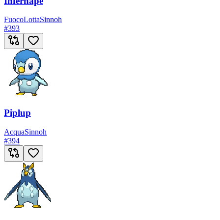
Infernape
Fuoco
Lotta
Sinnoh
#
393
Piplup
Acqua
Sinnoh
#
394