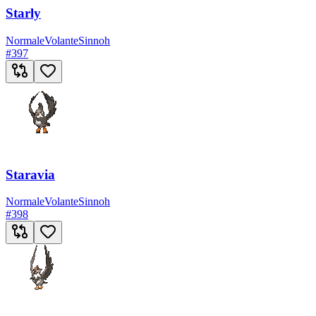
Starly
Normale
Volante
Sinnoh
#
397
Staravia
Normale
Volante
Sinnoh
#
398