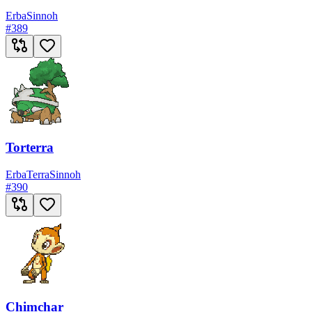
Erba
Sinnoh
#
389
Torterra
Erba
Terra
Sinnoh
#
390
Chimchar