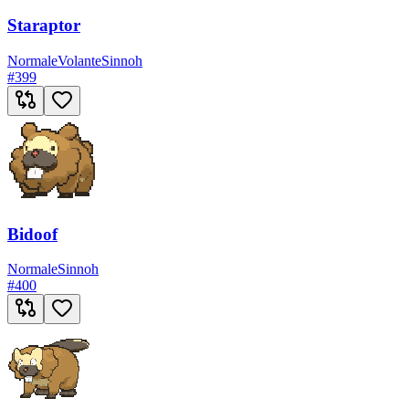
Staraptor
Normale
Volante
Sinnoh
#
399
Bidoof
Normale
Sinnoh
#
400