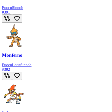
Fuoco
Sinnoh
#
391
Monferno
Fuoco
Lotta
Sinnoh
#
392