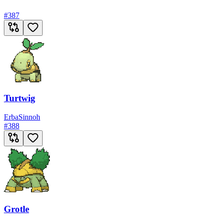
#
387
Turtwig
Erba
Sinnoh
#
388
Grotle