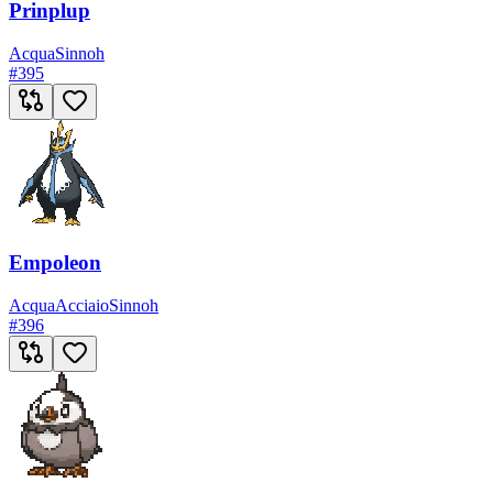
Prinplup
Acqua
Sinnoh
#
395
Empoleon
Acqua
Acciaio
Sinnoh
#
396