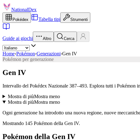
NationalDex
Tabella tipi
Pokédex
Strumenti
Guide ai giochi
Altro
Cerca
Home
›
Pokémon
›
Generazioni
›
Gen IV
Pokémon per generazione
Gen IV
Intervallo del Pokédex Nazionale 387–493. Esplora tutti i Pokémon int
Mostra di più
Mostra meno
Mostra di più
Mostra meno
Ogni generazione ha introdotto una nuova regione, nuove meccaniche 
Mostrando 145 Pokémon della Gen IV.
Pokémon della Gen IV