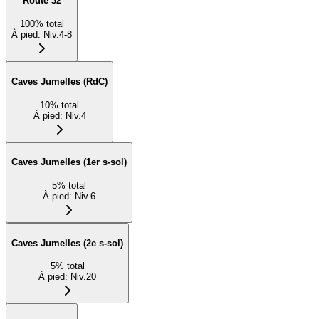
Route 32
100
%
total
À pied
:
Niv.4-8
Caves Jumelles (RdC)
10
%
total
À pied
:
Niv.4
Caves Jumelles (1er s-sol)
5
%
total
À pied
:
Niv.6
Caves Jumelles (2e s-sol)
5
%
total
À pied
:
Niv.20