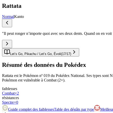
Rattata
Normal
Kanto
"
Il peut ronger n’importe quoi avec ses deux dents. Quand on en voit u
Let’s Go, Pikachu / Let’s Go, Évoli
(
17
/
17
)
Résumé des données du Pokédex
Rattata est le Pokémon nº 019 du Pokédex National. Ses types sont Norma
Pokémon est vulnérable à Combat (2×).
faiblesses
Combat
×2
résistances
Spectre
×0
Guide complet des faiblesses
Table des dégâts par type
Meilleur