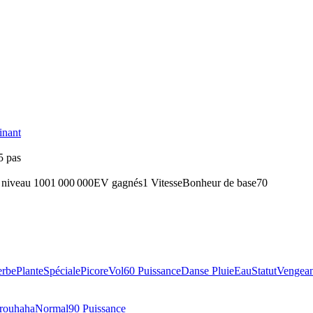
inant
5 pas
 niveau 100
1 000 000
EV gagnés
1 Vitesse
Bonheur de base
70
rbe
Plante
Spéciale
Picore
Vol
60 Puissance
Danse Pluie
Eau
Statut
Vengea
rouhaha
Normal
90 Puissance