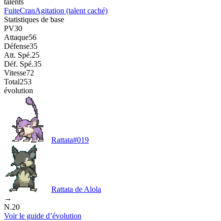
talents
Fuite
Cran
Agitation
(talent caché)
Statistiques de base
PV
30
Attaque
56
Défense
35
Att. Spé.
25
Déf. Spé.
35
Vitesse
72
Total
253
évolution
Rattata
#
019
Rattata de Alola
→
N.20
Voir le guide d’évolution