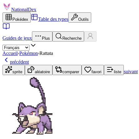
NationalDex
Table des types
Pokédex
Outils
Guides de jeux
Plus
Recherche
Accueil
›
Pokémon
›
Rattata
précédent
suivant
sprite
aléatoire
comparer
favori
liste