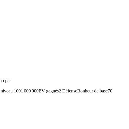
55 pas
 niveau 100
1 000 000
EV gagnés
2 Défense
Bonheur de base
70