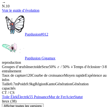
→
N.10
Voir le guide d’évolution
Papilusion
#
012
Papilusion Gigamax
reproduction
Groupes d’œufs
Insectoïde
Sexe
50% ♂ / 50% ♀
Temps d’éclosion
~3 8
entraînement
Taux de capture
120
Courbe de croissance
Moyen rapide
Expérience au
infos
Taille
0.7m
Poids
9.9kg
Région
Kanto
Génération
Génération
capacités
CT / CS
Toile Élek
Électrik
55 Puissance
Mur de Fer
Acier
Statut
lieux
(
38
)
Afficher toutes les versions