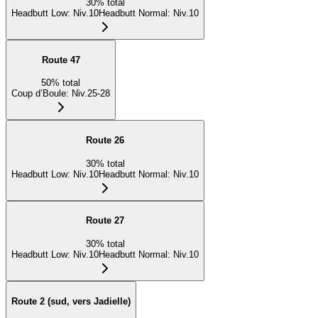
30
%
total
Headbutt Low
:
Niv.10
Headbutt Normal
:
Niv.10
Route 47
50
%
total
Coup d’Boule
:
Niv.25-28
Route 26
30
%
total
Headbutt Low
:
Niv.10
Headbutt Normal
:
Niv.10
Route 27
30
%
total
Headbutt Low
:
Niv.10
Headbutt Normal
:
Niv.10
Route 2 (sud, vers Jadielle)