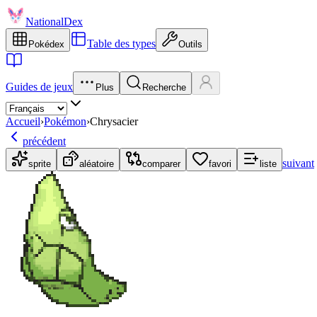
NationalDex
Table des types
Pokédex
Outils
Guides de jeux
Plus
Recherche
Accueil
›
Pokémon
›
Chrysacier
précédent
suivant
sprite
aléatoire
comparer
favori
liste