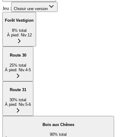
Jeu :
Choisir une version
Forêt Vestigion
8
%
total
À pied
:
Niv.12
Route 30
25
%
total
À pied
:
Niv.4-5
Route 31
30
%
total
À pied
:
Niv.5-6
Bois aux Chênes
90
%
total