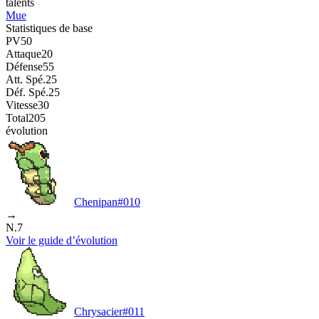
talents
Mue
Statistiques de base
PV
50
Attaque
20
Défense
55
Att. Spé.
25
Déf. Spé.
25
Vitesse
30
Total
205
évolution
Chenipan
#
010
→
N.7
Voir le guide d’évolution
Chrysacier
#
011