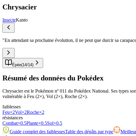
Chrysacier
Insecte
Kanto
"
En attendant sa prochaine évolution, il ne peut que durcir sa carapace 
Épée
(
14
/
14
)
Résumé des données du Pokédex
Chrysacier est le Pokémon nº 011 du Pokédex National. Ses types sont I
vulnérable à Feu (2×), Vol (2×), Roche (2×).
faiblesses
Feu
×2
Vol
×2
Roche
×2
résistances
Combat
×0.5
Plante
×0.5
Sol
×0.5
Guide complet des faiblesses
Table des dégâts par type
Meilleur