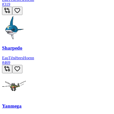
#
319
Sharpedo
Eau
Ténèbres
Hoenn
#
469
Yanmega