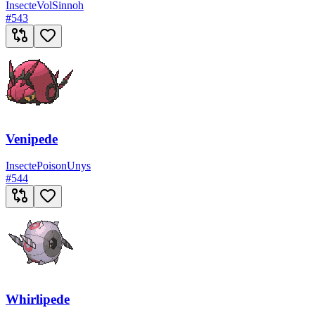
Insecte
Vol
Sinnoh
#
543
Venipede
Insecte
Poison
Unys
#
544
Whirlipede