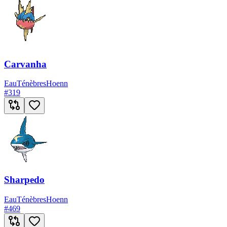
Carvanha
Eau
Ténèbres
Hoenn
#
319
Sharpedo
Eau
Ténèbres
Hoenn
#
469