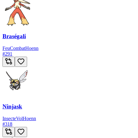
Braségali
Feu
Combat
Hoenn
#
291
Ninjask
Insecte
Vol
Hoenn
#
318