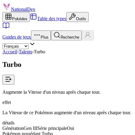
NationalDex
Table des types
Pokédex
Outils
Guides de jeux
Plus
Recherche
Accueil
›
Talents
›
Turbo
Turbo
Augmente la Vitesse d'un niveau après chaque tour.
effet
La Vitesse de ce Pokémon augmente d'un niveau après chaque tour.
détails
Génération
Gen III
Série principale
Oui
Pokémon possédant Turbo