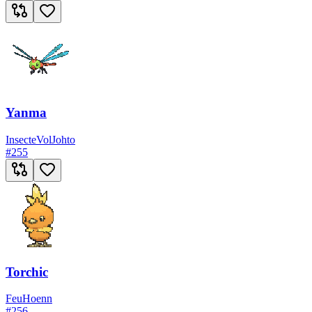
Yanma
Insecte
Vol
Johto
#
255
Torchic
Feu
Hoenn
#
256