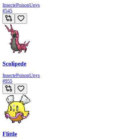
Insecte
Poison
Unys
#
545
Scolipede
Insecte
Poison
Unys
#
955
Flittle