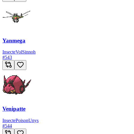
Yanmega
Insecte
Vol
Sinnoh
#
543
Venipatte
Insecte
Poison
Unys
#
544