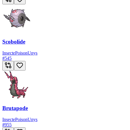
Scobolide
Insecte
Poison
Unys
#
545
Brutapode
Insecte
Poison
Unys
#
955