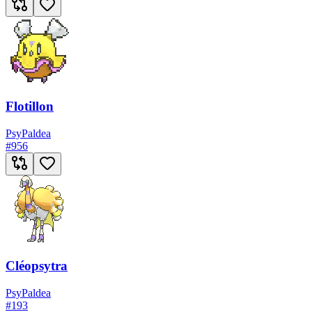
Flotillon
Psy
Paldea
#
956
Cléopsytra
Psy
Paldea
#
193