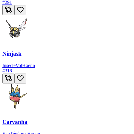
#
291
Ninjask
Insecte
Vol
Hoenn
#
318
Carvanha
Eau
Ténèbres
Hoenn