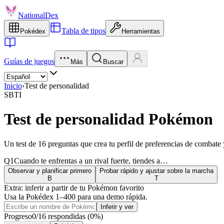
NationalDex
Tabla de tipos
Pokédex
Herramientas
Guías de juegos
Más
Buscar
Inicio
›
Test de personalidad
SBTI
Test de personalidad Pokémon
Un test de 16 preguntas que crea tu perfil de preferencias de combat
Q
1
Cuando te enfrentas a un rival fuerte, tiendes a…
Observar y planificar primero
Probar rápido y ajustar sobre la marcha
B
T
Extra: inferir a partir de tu Pokémon favorito
Usa la Pokédex 1–400 para una demo rápida.
Inferir y ver
Progreso
0/16 respondidas (0%)