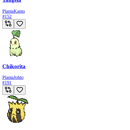
Planta
Kanto
#
152
Chikorita
Planta
Johto
#
191