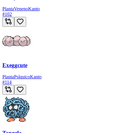
Planta
Veneno
Kanto
#
102
Exeggcute
Planta
Psíquico
Kanto
#
114
Tangela