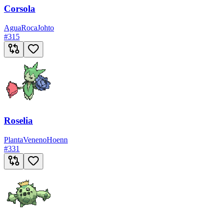
Corsola
Agua
Roca
Johto
#
315
Roselia
Planta
Veneno
Hoenn
#
331