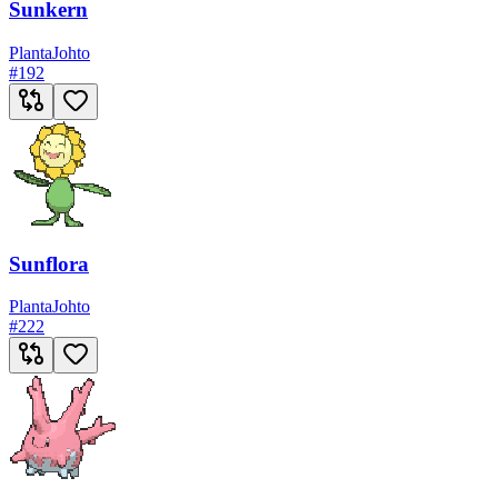
Sunkern
Planta
Johto
#
192
Sunflora
Planta
Johto
#
222