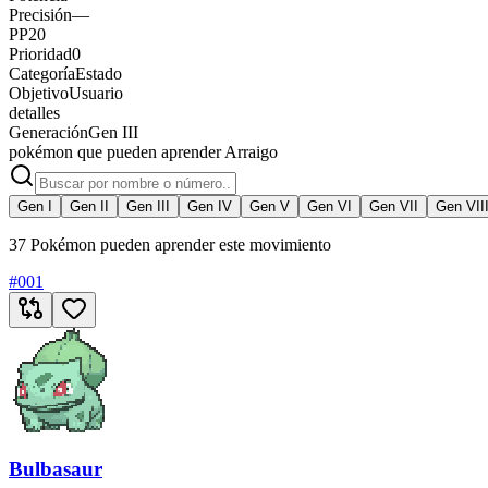
Precisión
—
PP
20
Prioridad
0
Categoría
Estado
Objetivo
Usuario
detalles
Generación
Gen III
pokémon que pueden aprender Arraigo
Gen I
Gen II
Gen III
Gen IV
Gen V
Gen VI
Gen VII
Gen VII
37 Pokémon pueden aprender este movimiento
#
001
Bulbasaur