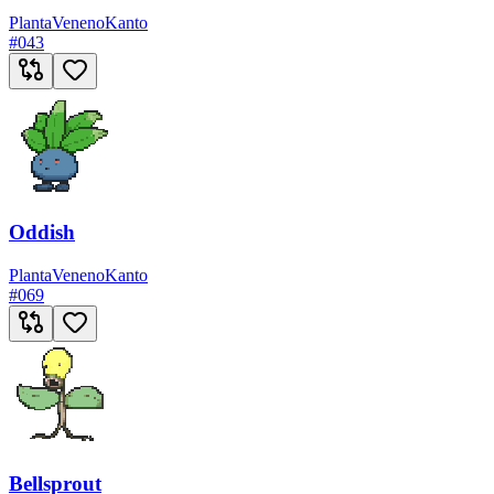
Planta
Veneno
Kanto
#
043
Oddish
Planta
Veneno
Kanto
#
069
Bellsprout