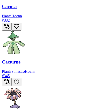
Cacnea
Planta
Hoenn
#
332
Cacturne
Planta
Siniestro
Hoenn
#
345