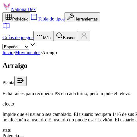
NationalDex
Tabla de tipos
Pokédex
Herramientas
Guías de juegos
Más
Buscar
Inicio
›
Movimientos
›
Arraigo
Arraigo
Planta
Echa raíces para recuperar PS en cada turno, pero impide el relevo.
efecto
Impide que el usuario sea cambiado. El usuario recupera 1/16 de sus P
no afectarán al usuario. El usuario no puede usar Levitón. El usuario
stats
Potencia
—