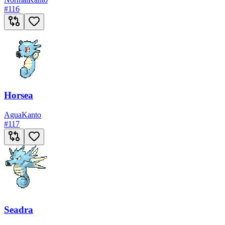
#
116
Horsea
Agua
Kanto
#
117
Seadra