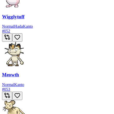
Wigglytuff
Normal
Hada
Kanto
#
052
Meowth
Normal
Kanto
#
053