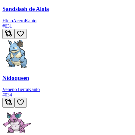
Sandslash de Alola
Hielo
Acero
Kanto
#
031
Nidoqueen
Veneno
Tierra
Kanto
#
034