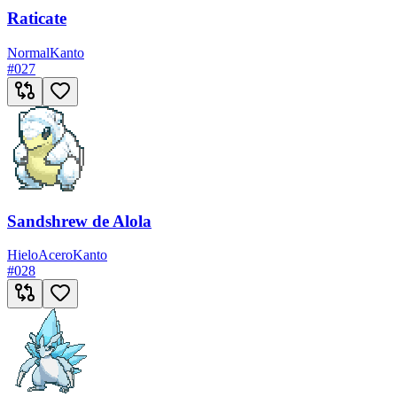
Raticate
Normal
Kanto
#
027
Sandshrew de Alola
Hielo
Acero
Kanto
#
028