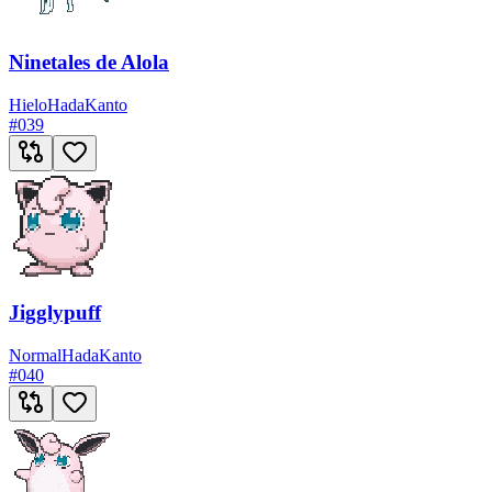
Ninetales de Alola
Hielo
Hada
Kanto
#
039
Jigglypuff
Normal
Hada
Kanto
#
040