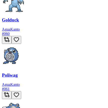
Golduck
Agua
Kanto
#
060
Poliwag
Agua
Kanto
#
061