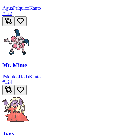
Agua
Psíquico
Kanto
#
122
Mr. Mime
Psíquico
Hada
Kanto
#
124
Jynx