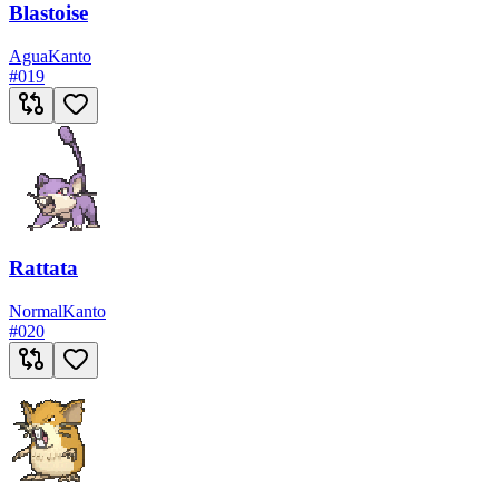
Blastoise
Agua
Kanto
#
019
Rattata
Normal
Kanto
#
020