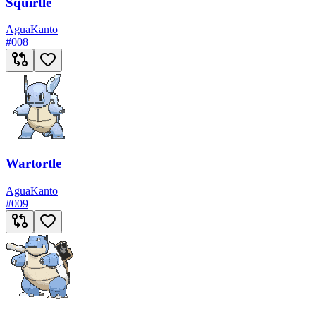
Squirtle
Agua
Kanto
#
008
Wartortle
Agua
Kanto
#
009