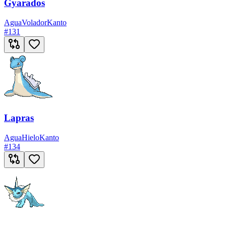
Gyarados
Agua
Volador
Kanto
#
131
Lapras
Agua
Hielo
Kanto
#
134