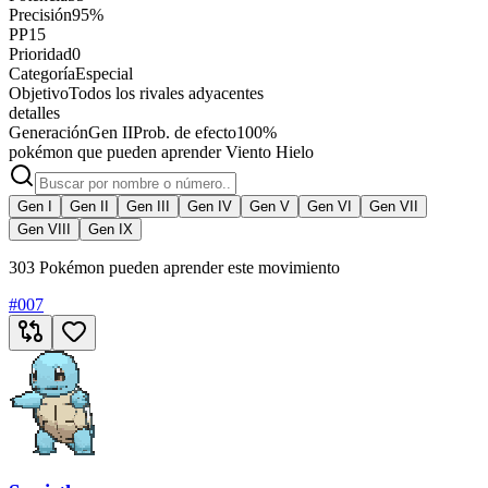
Precisión
95%
PP
15
Prioridad
0
Categoría
Especial
Objetivo
Todos los rivales adyacentes
detalles
Generación
Gen II
Prob. de efecto
100%
pokémon que pueden aprender Viento Hielo
Gen I
Gen II
Gen III
Gen IV
Gen V
Gen VI
Gen VII
Gen VIII
Gen IX
303 Pokémon pueden aprender este movimiento
#
007