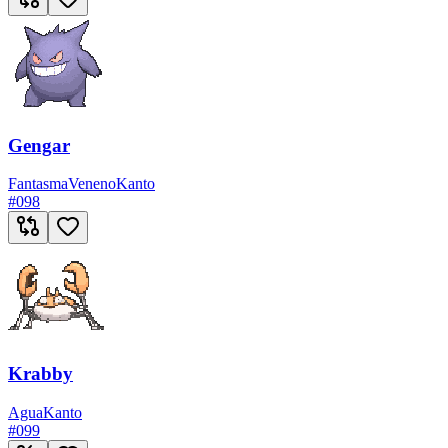
Gengar
Fantasma
Veneno
Kanto
#
098
Krabby
Agua
Kanto
#
099