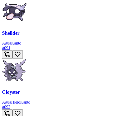
Shellder
Agua
Kanto
#
091
Cloyster
Agua
Hielo
Kanto
#
092