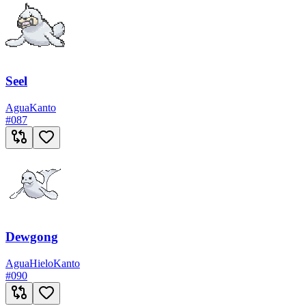
Seel
Agua
Kanto
#
087
Dewgong
Agua
Hielo
Kanto
#
090