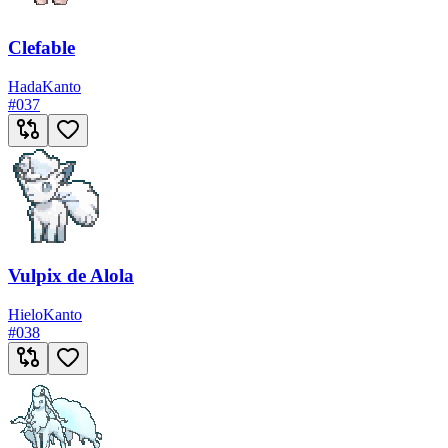
Clefable
Hada
Kanto
#
037
Vulpix de Alola
Hielo
Kanto
#
038