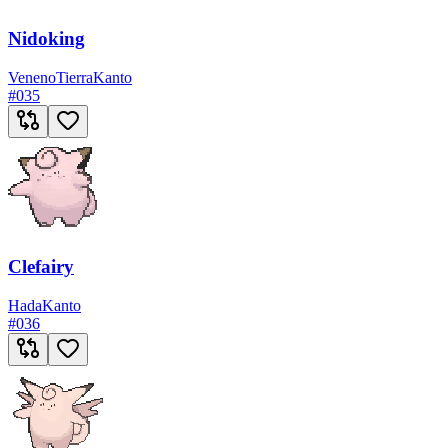
Nidoking
Veneno
Tierra
Kanto
#
035
Clefairy
Hada
Kanto
#
036