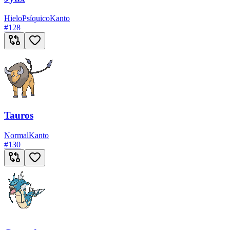
Hielo
Psíquico
Kanto
#
128
Tauros
Normal
Kanto
#
130