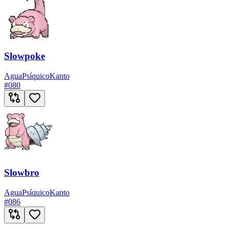
Slowpoke
Agua
Psíquico
Kanto
#
080
Slowbro
Agua
Psíquico
Kanto
#
086