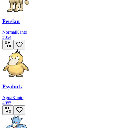
Persian
Normal
Kanto
#
054
Psyduck
Agua
Kanto
#
055