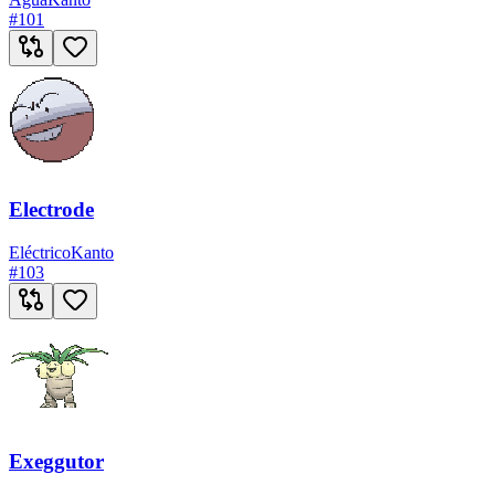
#
101
Electrode
Eléctrico
Kanto
#
103
Exeggutor