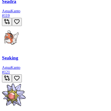
Seadra
Agua
Kanto
#
119
Seaking
Agua
Kanto
#
121