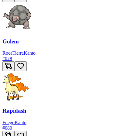
Golem
Roca
Tierra
Kanto
#
078
Rapidash
Fuego
Kanto
#
080