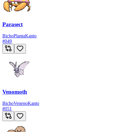
Parasect
Bicho
Planta
Kanto
#
049
Venomoth
Bicho
Veneno
Kanto
#
051