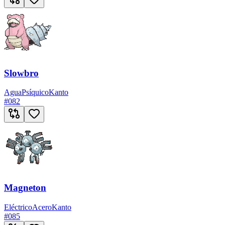
Slowbro
Agua
Psíquico
Kanto
#
082
Magneton
Eléctrico
Acero
Kanto
#
085