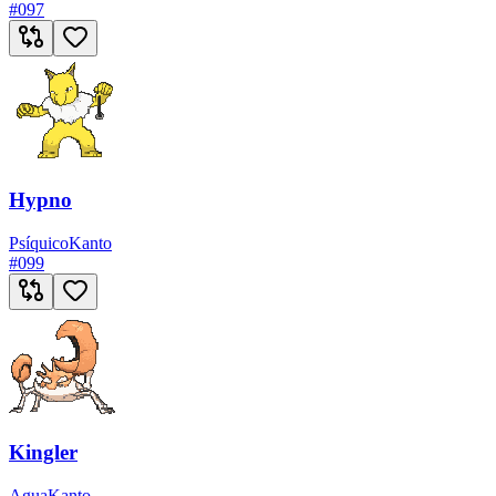
#
097
Hypno
Psíquico
Kanto
#
099
Kingler
Agua
Kanto