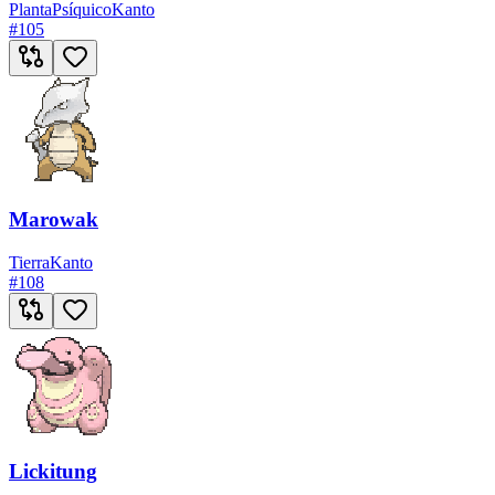
Planta
Psíquico
Kanto
#
105
Marowak
Tierra
Kanto
#
108
Lickitung