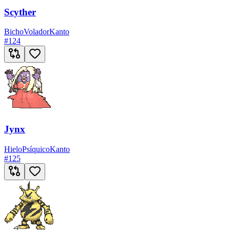
Scyther
Bicho
Volador
Kanto
#
124
Jynx
Hielo
Psíquico
Kanto
#
125