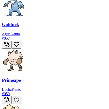
Golduck
Agua
Kanto
#
057
Primeape
Lucha
Kanto
#
059