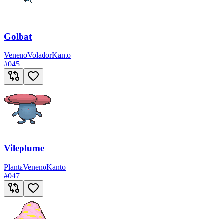
Golbat
Veneno
Volador
Kanto
#
045
Vileplume
Planta
Veneno
Kanto
#
047