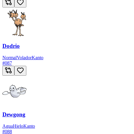
Dodrio
Normal
Volador
Kanto
#
087
Dewgong
Agua
Hielo
Kanto
#
088