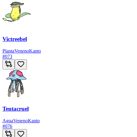
Victreebel
Planta
Veneno
Kanto
#
073
Tentacruel
Agua
Veneno
Kanto
#
076