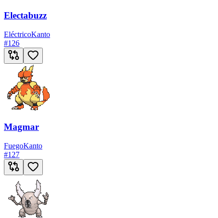
Electabuzz
Eléctrico
Kanto
#
126
Magmar
Fuego
Kanto
#
127