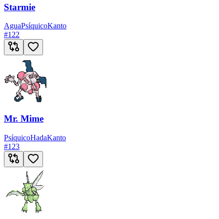
Starmie
Agua
Psíquico
Kanto
#
122
Mr. Mime
Psíquico
Hada
Kanto
#
123