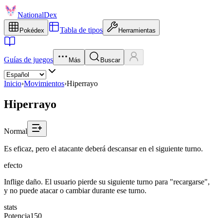
NationalDex
Tabla de tipos
Pokédex
Herramientas
Guías de juegos
Más
Buscar
Inicio
›
Movimientos
›
Hiperrayo
Hiperrayo
Normal
Es eficaz, pero el atacante deberá descansar en el siguiente turno.
efecto
Inflige daño. El usuario pierde su siguiente turno para "recargarse",
y no puede atacar o cambiar durante ese turno.
stats
Potencia
150