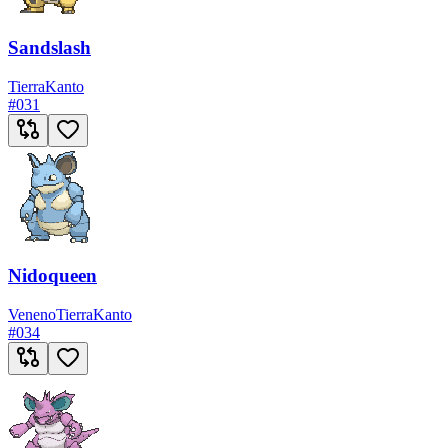
Sandslash
Tierra
Kanto
#
031
Nidoqueen
Veneno
Tierra
Kanto
#
034