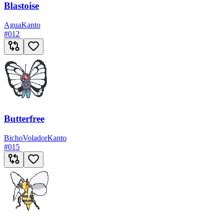
Blastoise
Agua
Kanto
#
012
Butterfree
Bicho
Volador
Kanto
#
015