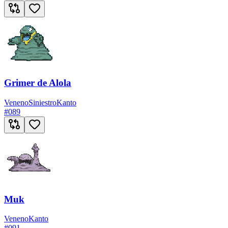
Grimer de Alola
Veneno
Siniestro
Kanto
#
089
Muk
Veneno
Kanto
#
091