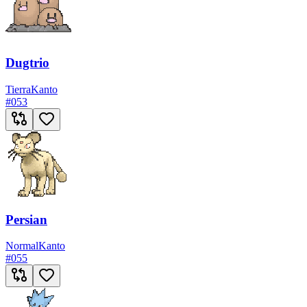
Dugtrio
Tierra
Kanto
#
053
Persian
Normal
Kanto
#
055