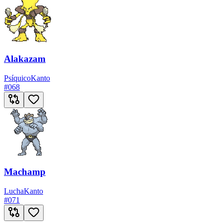
Alakazam
Psíquico
Kanto
#
068
Machamp
Lucha
Kanto
#
071