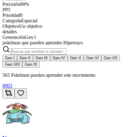
Precisión
90%
PP
5
Prioridad
0
Categoría
Especial
Objetivo
Un objetivo
detalles
Generación
Gen I
pokémon que pueden aprender Hiperrayo
Gen I
Gen II
Gen III
Gen IV
Gen V
Gen VI
Gen VII
Gen VIII
Gen IX
565 Pokémon pueden aprender este movimiento
#
003