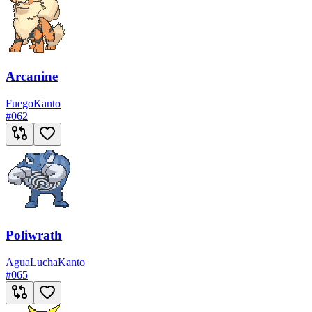
Arcanine
Fuego
Kanto
#
062
Poliwrath
Agua
Lucha
Kanto
#
065