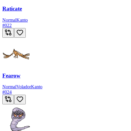
Raticate
Normal
Kanto
#
022
Fearow
Normal
Volador
Kanto
#
024