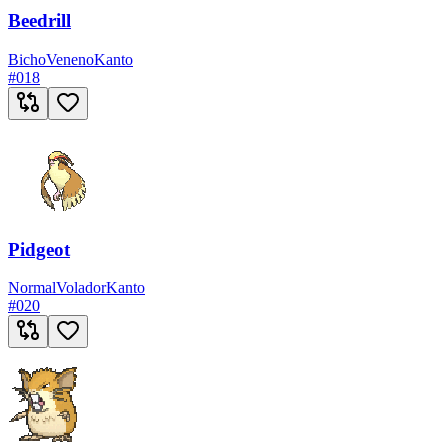
Beedrill
Bicho
Veneno
Kanto
#
018
Pidgeot
Normal
Volador
Kanto
#
020