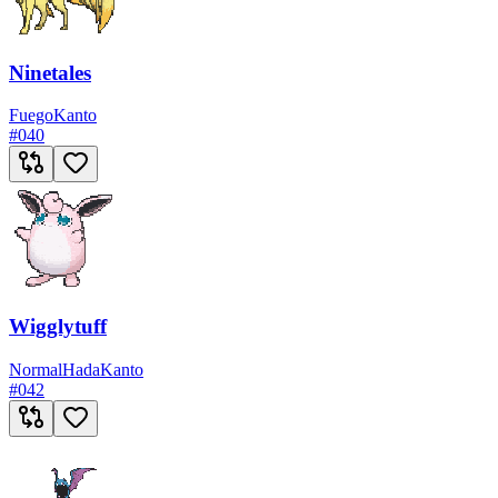
Ninetales
Fuego
Kanto
#
040
Wigglytuff
Normal
Hada
Kanto
#
042