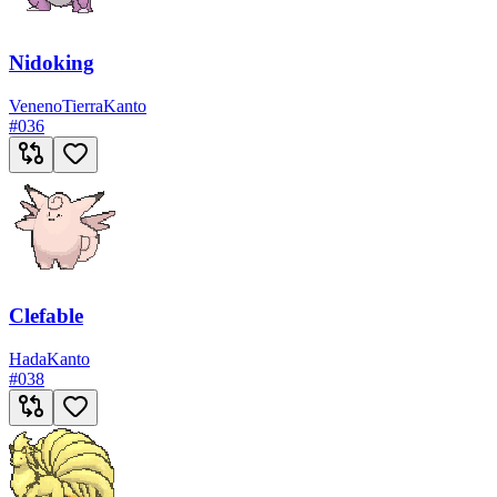
Nidoking
Veneno
Tierra
Kanto
#
036
Clefable
Hada
Kanto
#
038