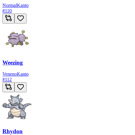
Normal
Kanto
#
110
Weezing
Veneno
Kanto
#
112
Rhydon