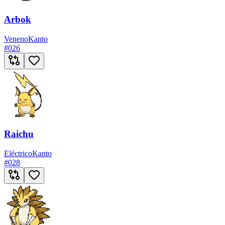
Arbok
Veneno
Kanto
#
026
Raichu
Eléctrico
Kanto
#
028