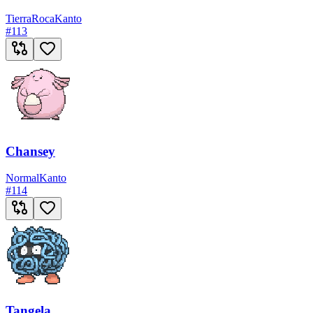
Tierra
Roca
Kanto
#
113
Chansey
Normal
Kanto
#
114
Tangela