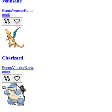
Venusaur
Planta
Veneno
Kanto
#
006
Charizard
Fuego
Volador
Kanto
#
009