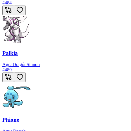
#
484
Palkia
Agua
Dragón
Sinnoh
#
489
Phione