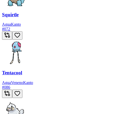
Squirtle
Agua
Kanto
#
072
Tentacool
Agua
Veneno
Kanto
#
086