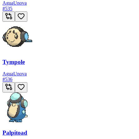
Agua
Unova
#
535
Tympole
Agua
Unova
#
536
Palpitoad