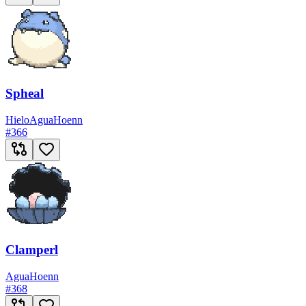
Spheal
Hielo
Agua
Hoenn
#
366
Clamperl
Agua
Hoenn
#
368