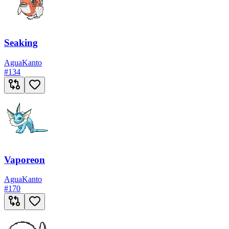
Seaking
Agua
Kanto
#
134
Vaporeon
Agua
Kanto
#
170