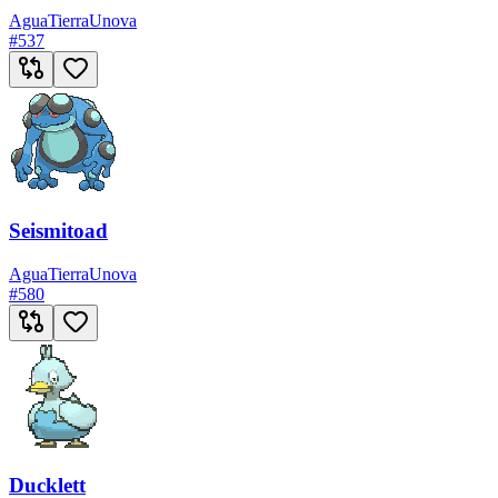
Agua
Tierra
Unova
#
537
Seismitoad
Agua
Tierra
Unova
#
580
Ducklett