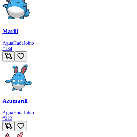
Marill
Agua
Hada
Johto
#
184
Azumarill
Agua
Hada
Johto
#
222