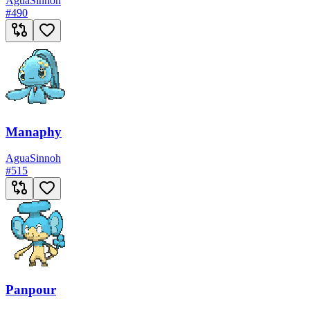
Agua
Sinnoh
#
490
Manaphy
Agua
Sinnoh
#
515
Panpour