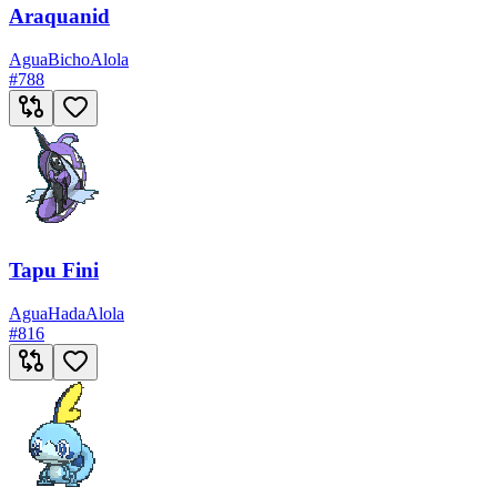
Araquanid
Agua
Bicho
Alola
#
788
Tapu Fini
Agua
Hada
Alola
#
816