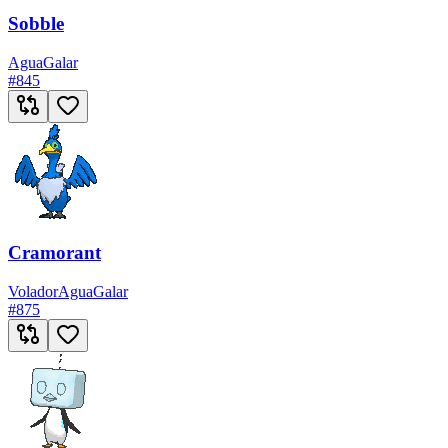
Sobble
Agua
Galar
#
845
Cramorant
Volador
Agua
Galar
#
875