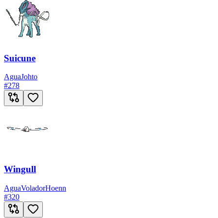
Suicune
Agua
Johto
#
278
Wingull
Agua
Volador
Hoenn
#
320