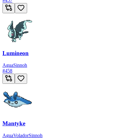
#
457
Lumineon
Agua
Sinnoh
#
458
Mantyke
Agua
Volador
Sinnoh