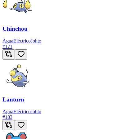
Chinchou
Agua
Eléctrico
Johto
#
171
Lanturn
Agua
Eléctrico
Johto
#
183