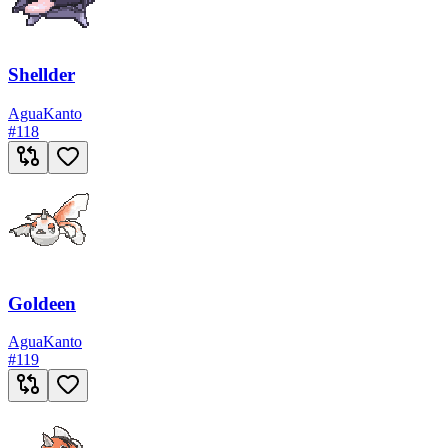
Shellder
Agua
Kanto
#
118
Goldeen
Agua
Kanto
#
119