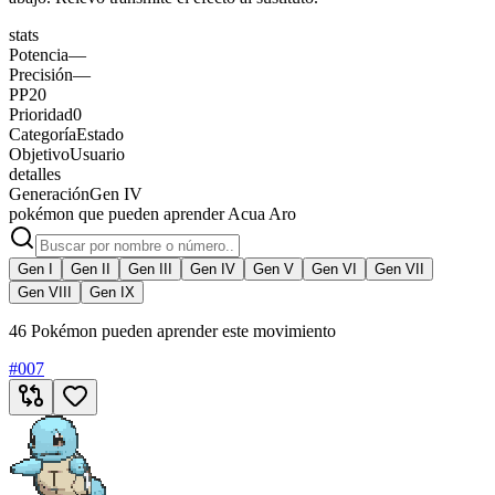
stats
Potencia
—
Precisión
—
PP
20
Prioridad
0
Categoría
Estado
Objetivo
Usuario
detalles
Generación
Gen IV
pokémon que pueden aprender Acua Aro
Gen I
Gen II
Gen III
Gen IV
Gen V
Gen VI
Gen VII
Gen VIII
Gen IX
46 Pokémon pueden aprender este movimiento
#
007