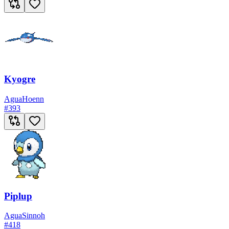
Kyogre
Agua
Hoenn
#
393
Piplup
Agua
Sinnoh
#
418