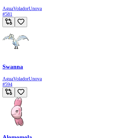
Agua
Volador
Unova
#
581
Swanna
Agua
Volador
Unova
#
594
Alomomola