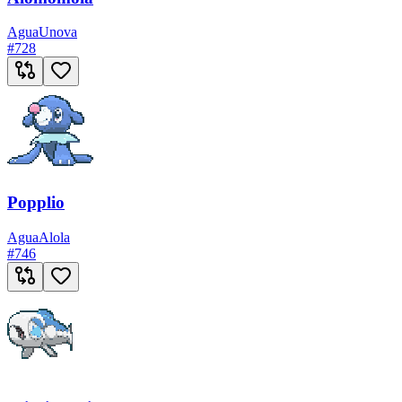
Agua
Unova
#
728
Popplio
Agua
Alola
#
746