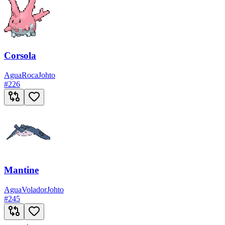
Corsola
Agua
Roca
Johto
#
226
Mantine
Agua
Volador
Johto
#
245