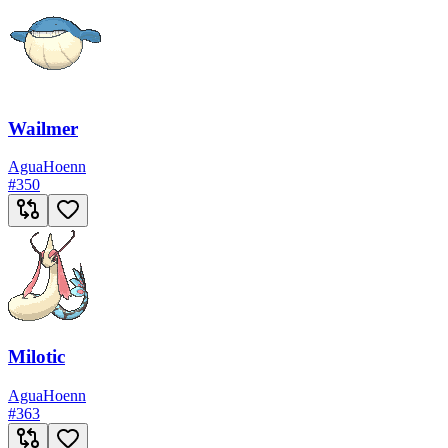
Wailmer
Agua
Hoenn
#
350
Milotic
Agua
Hoenn
#
363