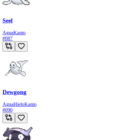
Seel
Agua
Kanto
#
087
Dewgong
Agua
Hielo
Kanto
#
090