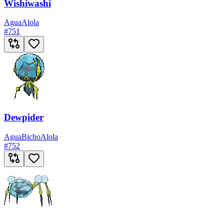
Wishiwashi
Agua
Alola
#
751
Dewpider
Agua
Bicho
Alola
#
752