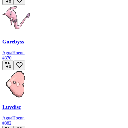
Gorebyss
Agua
Hoenn
#
370
Luvdisc
Agua
Hoenn
#
382