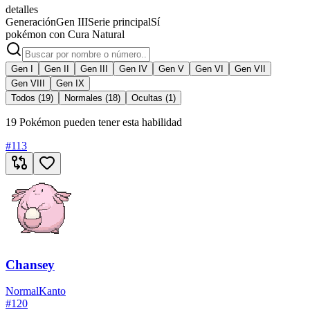
detalles
Generación
Gen III
Serie principal
Sí
pokémon con Cura Natural
Gen I
Gen II
Gen III
Gen IV
Gen V
Gen VI
Gen VII
Gen VIII
Gen IX
Todos (19)
Normales (18)
Ocultas (1)
19 Pokémon pueden tener esta habilidad
#
113
Chansey
Normal
Kanto
#
120