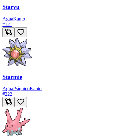
Staryu
Agua
Kanto
#
121
Starmie
Agua
Psíquico
Kanto
#
222