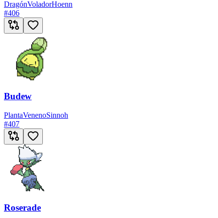
Dragón
Volador
Hoenn
#
406
Budew
Planta
Veneno
Sinnoh
#
407
Roserade