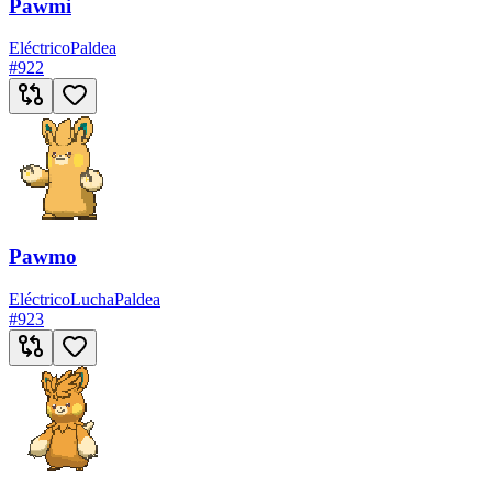
Pawmi
Eléctrico
Paldea
#
922
Pawmo
Eléctrico
Lucha
Paldea
#
923