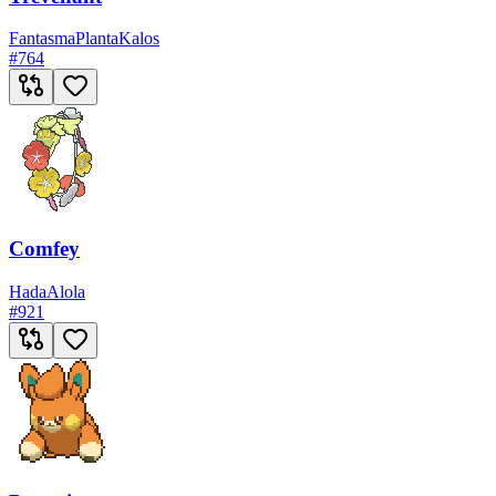
Fantasma
Planta
Kalos
#
764
Comfey
Hada
Alola
#
921