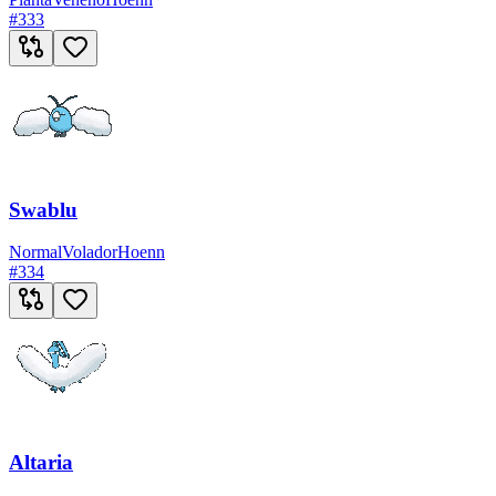
#
333
Swablu
Normal
Volador
Hoenn
#
334
Altaria