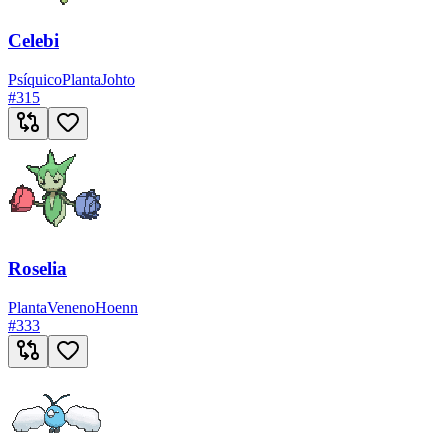
Celebi
Psíquico
Planta
Johto
#
315
Roselia
Planta
Veneno
Hoenn
#
333