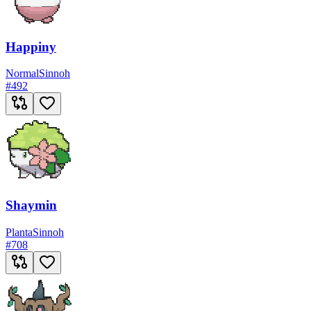
Happiny
Normal
Sinnoh
#
492
Shaymin
Planta
Sinnoh
#
708