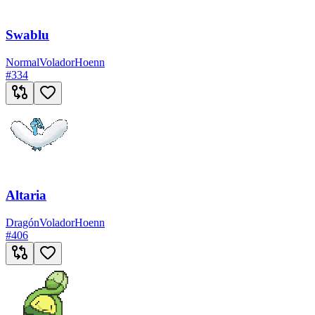
Swablu
Normal
Volador
Hoenn
#
334
Altaria
Dragón
Volador
Hoenn
#
406