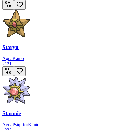
Staryu
Agua
Kanto
#
121
Starmie
Agua
Psíquico
Kanto
#
222