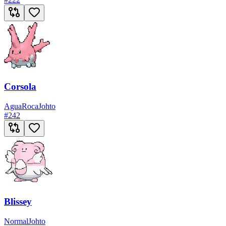
Corsola
Agua
Roca
Johto
#
242
Blissey
Normal
Johto