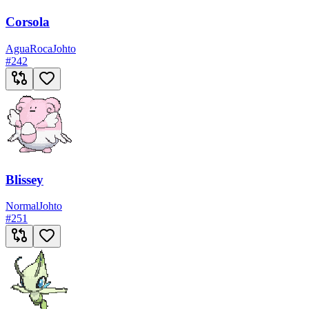
Corsola
Agua
Roca
Johto
#
242
Blissey
Normal
Johto
#
251