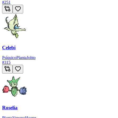
#
251
Celebi
Psíquico
Planta
Johto
#
315
Roselia
Planta
Veneno
Hoenn