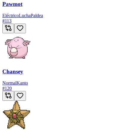
Pawmot
Eléctrico
Lucha
Paldea
#
113
Chansey
Normal
Kanto
#
120