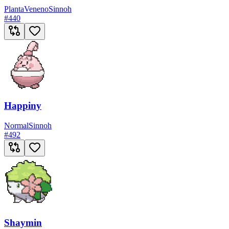
Planta
Veneno
Sinnoh
#
440
Happiny
Normal
Sinnoh
#
492
Shaymin