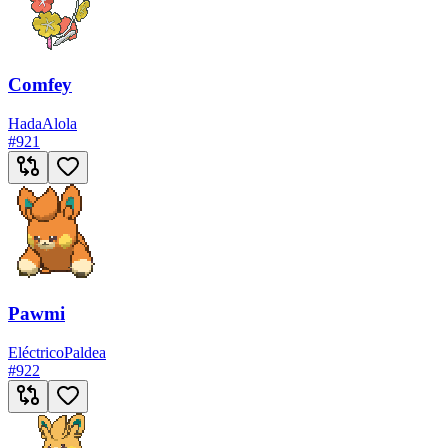
Comfey
Hada
Alola
#
921
Pawmi
Eléctrico
Paldea
#
922