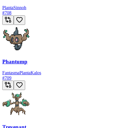
Planta
Sinnoh
#
708
Phantump
Fantasma
Planta
Kalos
#
709
Trevenant