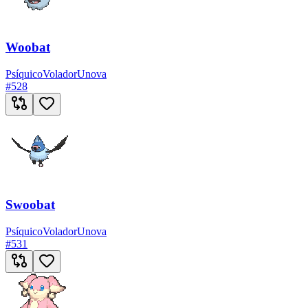
Woobat
Psíquico
Volador
Unova
#
528
Swoobat
Psíquico
Volador
Unova
#
531