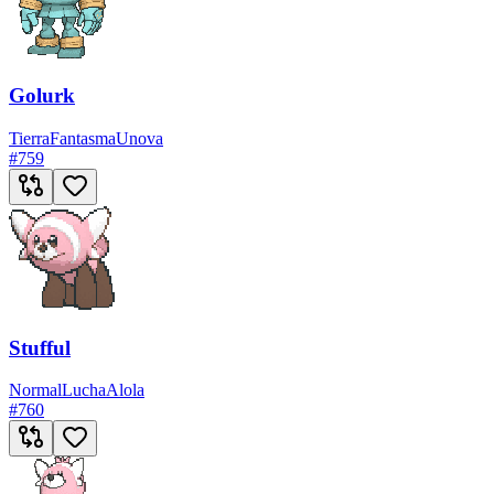
Golurk
Tierra
Fantasma
Unova
#
759
Stufful
Normal
Lucha
Alola
#
760