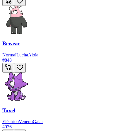
Bewear
Normal
Lucha
Alola
#
848
Toxel
Eléctrico
Veneno
Galar
#
926