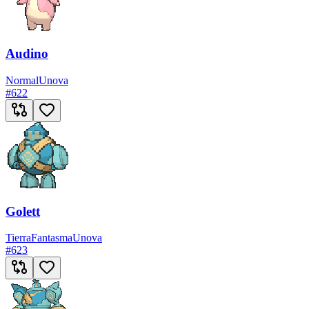
Audino
Normal
Unova
#
622
Golett
Tierra
Fantasma
Unova
#
623