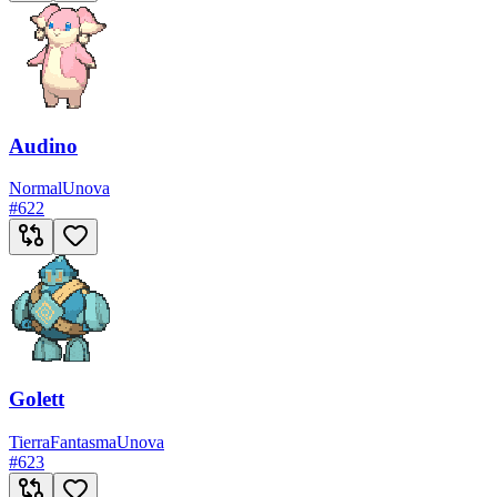
Audino
Normal
Unova
#
622
Golett
Tierra
Fantasma
Unova
#
623