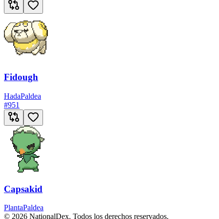
Fidough
Hada
Paldea
#
951
Capsakid
Planta
Paldea
© 2026 NationalDex. Todos los derechos reservados.