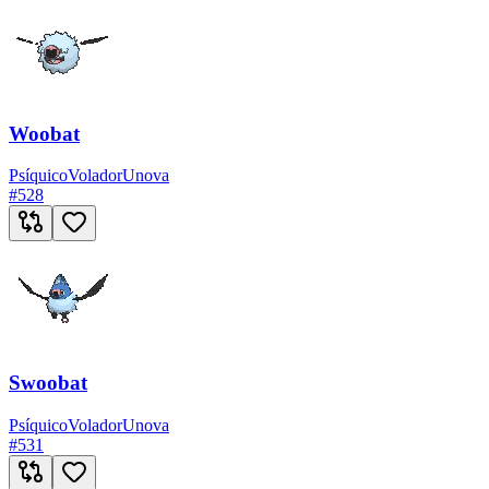
Woobat
Psíquico
Volador
Unova
#
528
Swoobat
Psíquico
Volador
Unova
#
531