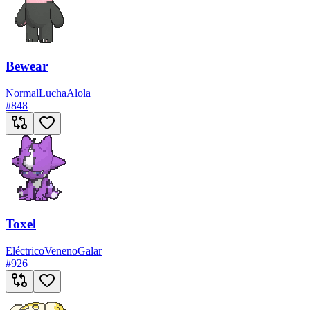
Bewear
Normal
Lucha
Alola
#
848
Toxel
Eléctrico
Veneno
Galar
#
926