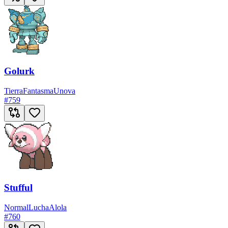
Golurk
Tierra
Fantasma
Unova
#
759
Stufful
Normal
Lucha
Alola
#
760