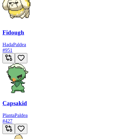
Fidough
Hada
Paldea
#
951
Capsakid
Planta
Paldea
#
427