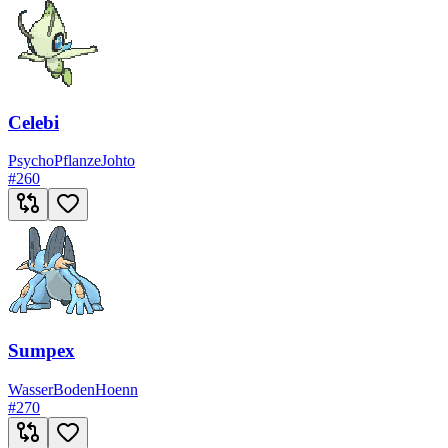
Celebi
Psycho
Pflanze
Johto
#
260
Sumpex
Wasser
Boden
Hoenn
#
270