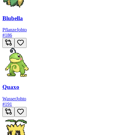
Blubella
Pflanze
Johto
#
186
Quaxo
Wasser
Johto
#
191