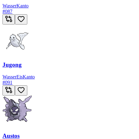
Wasser
Kanto
#
087
Jugong
Wasser
Eis
Kanto
#
091
Austos