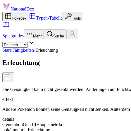
NationalDex
Typen-Tabelle
Pokédex
Tools
Spielguides
Mehr
Suche
Start
›
Fähigkeiten
›
Erleuchtung
Erleuchtung
Die Genauigkeit kann nicht gesenkt werden; Änderungen am Fluchtwer
effekt
Andere Pokémon können seine Genauigkeit nicht senken. Außerdem i
details
Generation
Gen III
Hauptspiele
Ja
pokémon mit Erleuchtung