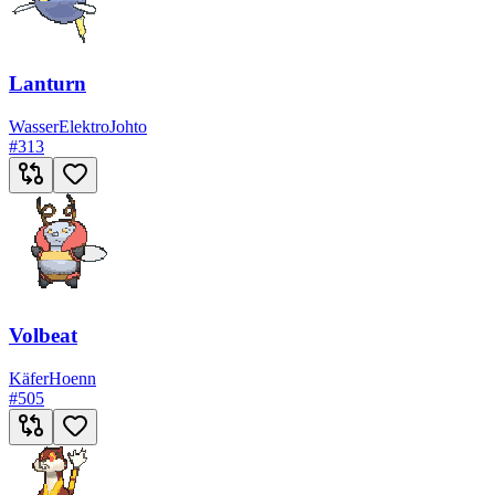
Lanturn
Wasser
Elektro
Johto
#
313
Volbeat
Käfer
Hoenn
#
505