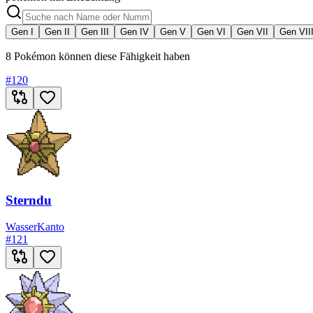
Gen I
Gen II
Gen III
Gen IV
Gen V
Gen VI
Gen VII
Gen VII
8 Pokémon können diese Fähigkeit haben
#
120
Sterndu
Wasser
Kanto
#
121