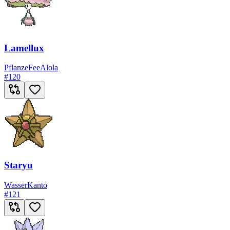
Lamellux
Pflanze
Fee
Alola
#
120
Staryu
Wasser
Kanto
#
121