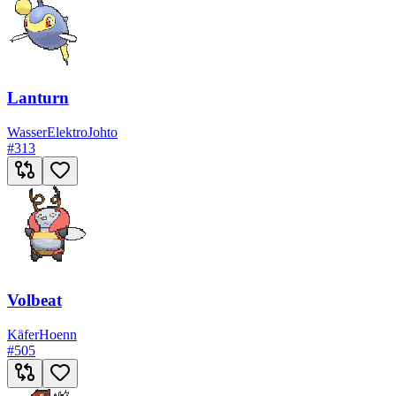
Lanturn
Wasser
Elektro
Johto
#
313
Volbeat
Käfer
Hoenn
#
505