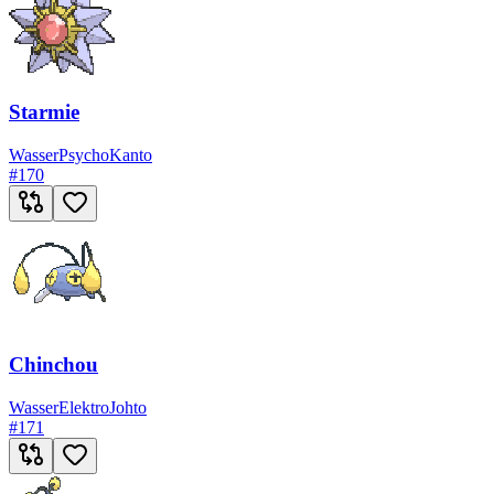
Starmie
Wasser
Psycho
Kanto
#
170
Chinchou
Wasser
Elektro
Johto
#
171