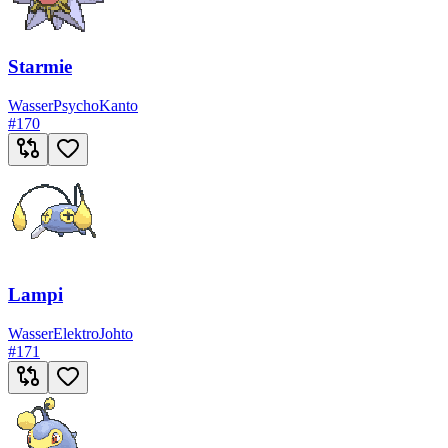
Starmie
Wasser
Psycho
Kanto
#
170
Lampi
Wasser
Elektro
Johto
#
171