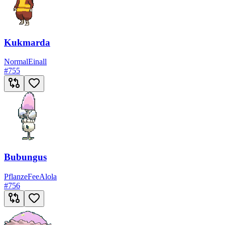
Kukmarda
Normal
Einall
#
755
Bubungus
Pflanze
Fee
Alola
#
756