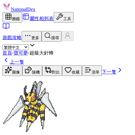
NationalDex
屬性相剋表
圖鑑
工具
遊戲攻略
更多
搜尋
首頁
›
寶可夢
›
超級大針蜂
上一隻
下一隻
圖像
隨機
對比
收藏
清單