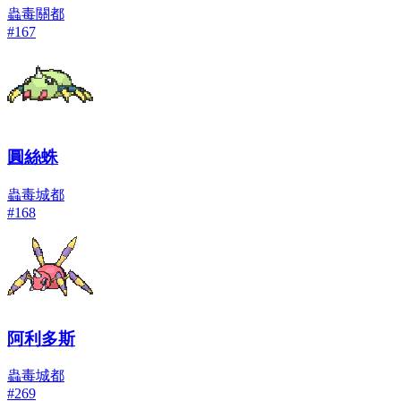
蟲
毒
關都
#
167
圓絲蛛
蟲
毒
城都
#
168
阿利多斯
蟲
毒
城都
#
269