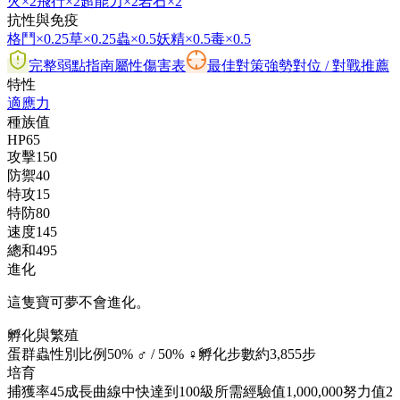
火
×2
飛行
×2
超能力
×2
岩石
×2
抗性與免疫
格鬥
×0.25
草
×0.25
蟲
×0.5
妖精
×0.5
毒
×0.5
完整弱點指南
屬性傷害表
最佳對策
強勢對位 / 對戰推薦
特性
適應力
種族值
HP
65
攻擊
150
防禦
40
特攻
15
特防
80
速度
145
總和
495
進化
這隻寶可夢不會進化。
孵化與繁殖
蛋群
蟲
性別比例
50% ♂ / 50% ♀
孵化步數
約3,855步
培育
捕獲率
45
成長曲線
中快
達到100級所需經驗值
1,000,000
努力值
2