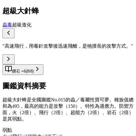
超級大針蜂
蟲
毒
超級進化
"
高速飛行，用毒針攻擊後迅速飛離，是牠擅長的攻擊方式。
"
鑽石 +6
(
8
/
8
)
圖鑑資料摘要
超級大針蜂是全國圖鑑No.015的蟲／毒屬性寶可夢。種族值總
和為495，最高的能力是攻擊（150）。特性為適應力。防禦方
面，火（2倍）、飛行（2倍）、超能力（2倍）、岩石（2倍）
是其弱點。
弱點