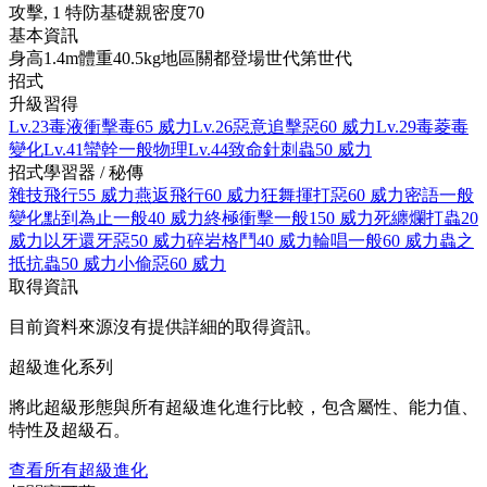
攻擊, 1 特防
基礎親密度
70
基本資訊
身高
1.4m
體重
40.5kg
地區
關都
登場世代
第世代
招式
升級習得
Lv.23
毒液衝擊
毒
65 威力
Lv.26
惡意追擊
惡
60 威力
Lv.29
毒菱
毒
變化
Lv.41
蠻幹
一般
物理
Lv.44
致命針刺
蟲
50 威力
招式學習器 / 秘傳
雜技
飛行
55 威力
燕返
飛行
60 威力
狂舞揮打
惡
60 威力
密語
一般
變化
點到為止
一般
40 威力
終極衝擊
一般
150 威力
死纏爛打
蟲
20
威力
以牙還牙
惡
50 威力
碎岩
格鬥
40 威力
輪唱
一般
60 威力
蟲之
抵抗
蟲
50 威力
小偷
惡
60 威力
取得資訊
目前資料來源沒有提供詳細的取得資訊。
超級進化系列
將此超級形態與所有超級進化進行比較，包含屬性、能力值、
特性及超級石。
查看所有超級進化