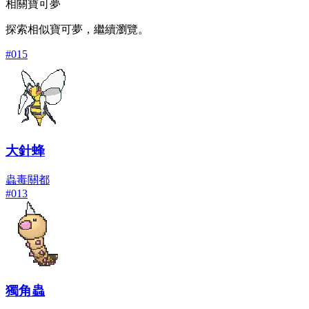
相關寶可夢
探索相似寶可夢，繼續瀏覽。
#
015
大針蜂
蟲
毒
關都
#
013
獨角蟲