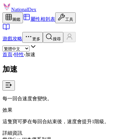
NationalDex
屬性相剋表
圖鑑
工具
遊戲攻略
更多
搜尋
首頁
›
特性
›
加速
加速
每一回合速度會變快。
效果
這隻寶可夢在每回合結束後，速度會提升1階級。
詳細資訊