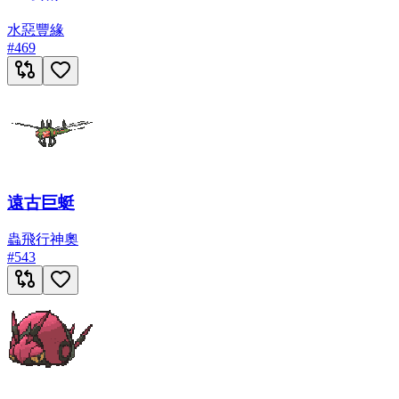
水
惡
豐緣
#
469
遠古巨蜓
蟲
飛行
神奧
#
543