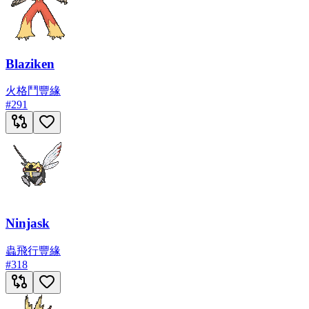
Blaziken
火
格鬥
豐緣
#
291
Ninjask
蟲
飛行
豐緣
#
318