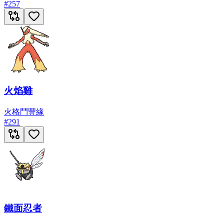
#
257
火焰雞
火
格鬥
豐緣
#
291
鐵面忍者