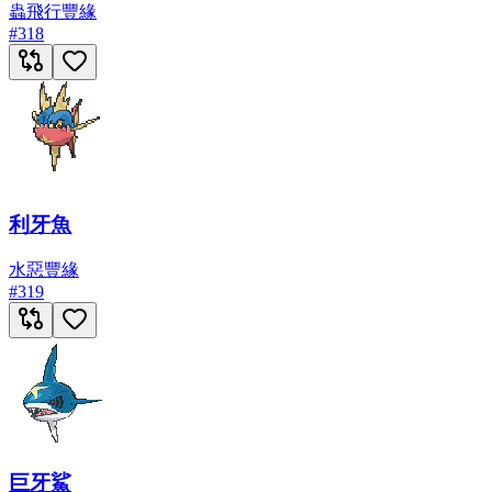
蟲
飛行
豐緣
#
318
利牙魚
水
惡
豐緣
#
319
巨牙鯊