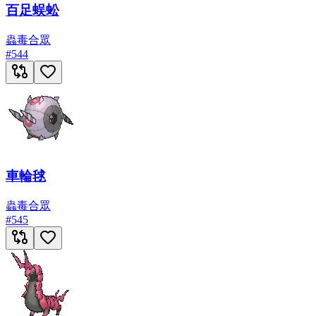
百足蜈蚣
蟲
毒
合眾
#
544
車輪毬
蟲
毒
合眾
#
545