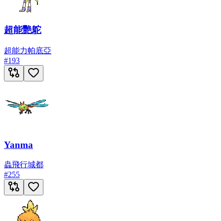
超能艷鴕
超能力
帕底亞
#
193
Yanma
蟲
飛行
城都
#
255