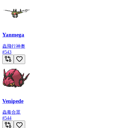
Yanmega
蟲
飛行
神奧
#
543
Venipede
蟲
毒
合眾
#
544