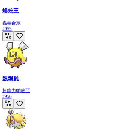
蜈蚣王
蟲
毒
合眾
#
955
飄飄雛
超能力
帕底亞
#
956