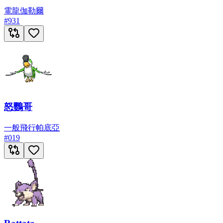
電
龍
伽勒爾
#
931
怒鸚哥
一般
飛行
帕底亞
#
019