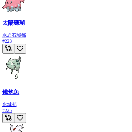
太陽珊瑚
水
岩石
城都
#
223
鐵炮魚
水
城都
#
225