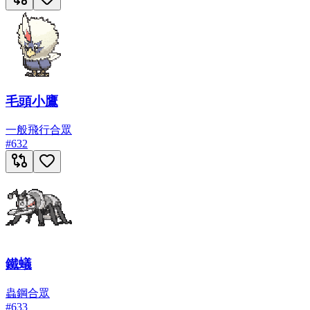
毛頭小鷹
一般
飛行
合眾
#
632
鐵蟻
蟲
鋼
合眾
#
633