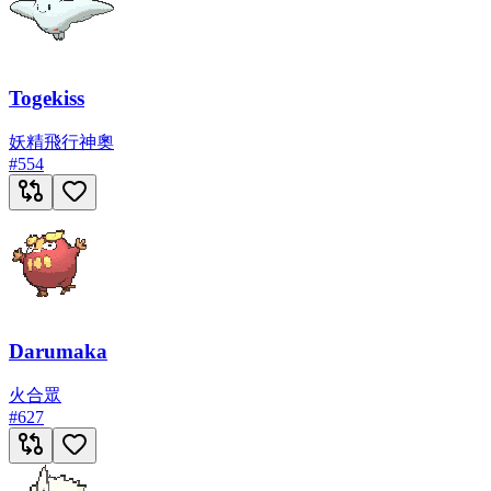
Togekiss
妖精
飛行
神奧
#
554
Darumaka
火
合眾
#
627