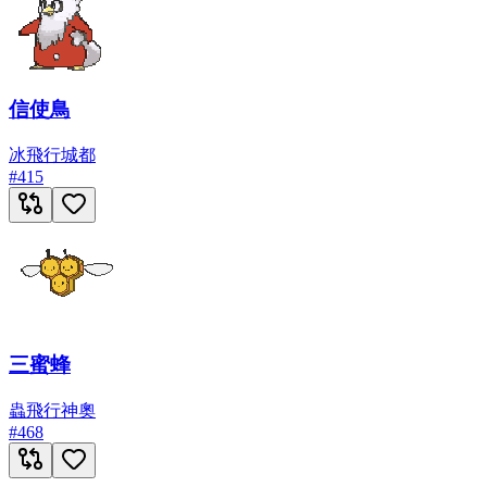
信使鳥
冰
飛行
城都
#
415
三蜜蜂
蟲
飛行
神奧
#
468