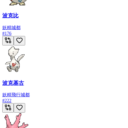
波克比
妖精
城都
#
176
波克基古
妖精
飛行
城都
#
222