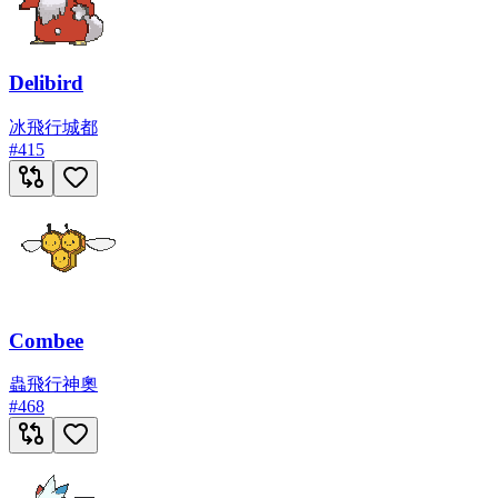
Delibird
冰
飛行
城都
#
415
Combee
蟲
飛行
神奧
#
468