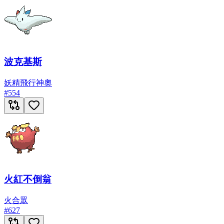
波克基斯
妖精
飛行
神奧
#
554
火紅不倒翁
火
合眾
#
627