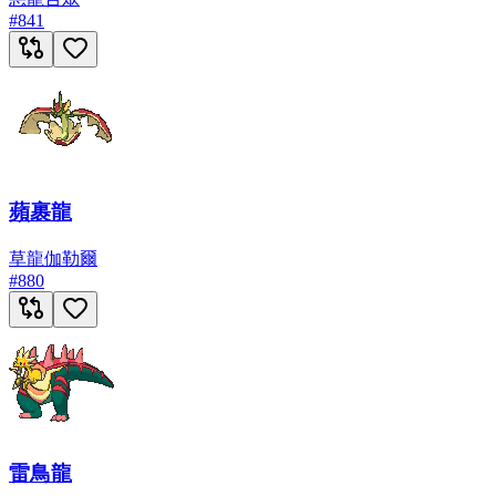
#
841
蘋裹龍
草
龍
伽勒爾
#
880
雷鳥龍