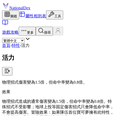
NationalDex
屬性相剋表
圖鑑
工具
遊戲攻略
更多
搜尋
首頁
›
特性
›
活力
活力
物理招式傷害變為1.5倍，但命中率變為0.8倍。
效果
物理招式造成的通常傷害變為1.5倍，但命中率變為0.8倍。特
殊招式不受影響；地球上投等固定傷害招式只會降低命中率，
不會提高傷害。冒險效果：如果隊伍首位寶可夢擁有此特性，