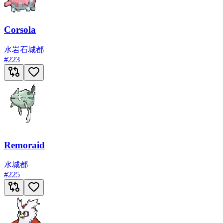
Corsola
水
岩石
城都
#
223
Remoraid
水
城都
#
225