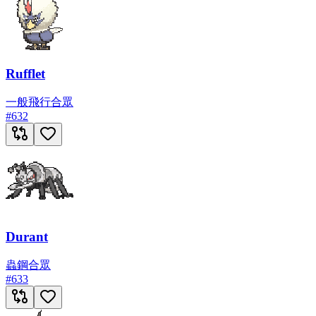
Rufflet
一般
飛行
合眾
#
632
Durant
蟲
鋼
合眾
#
633