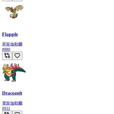
Flapple
草
龍
伽勒爾
#
880
Dracozolt
電
龍
伽勒爾
#
931