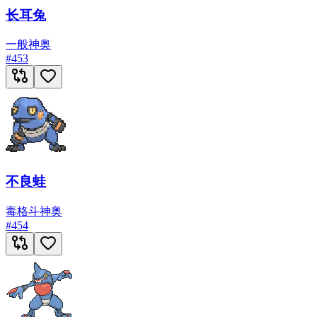
长耳兔
一般
神奥
#
453
不良蛙
毒
格斗
神奥
#
454