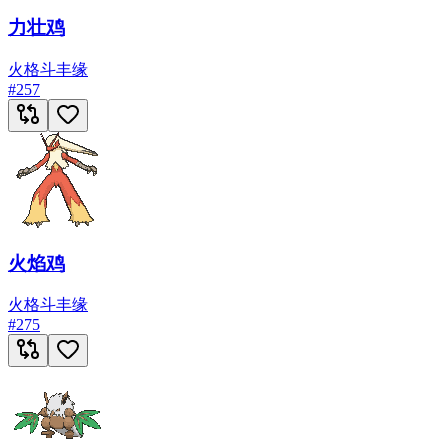
力壮鸡
火
格斗
丰缘
#
257
火焰鸡
火
格斗
丰缘
#
275