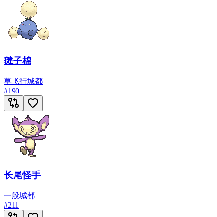
毽子棉
草
飞行
城都
#
190
长尾怪手
一般
城都
#
211