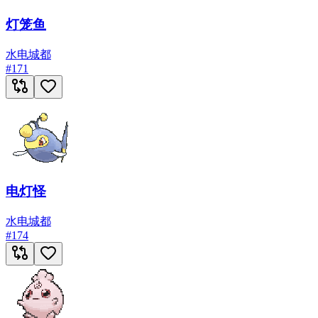
灯笼鱼
水
电
城都
#
171
电灯怪
水
电
城都
#
174