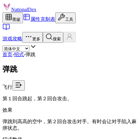
NationalDex
属性克制表
图鉴
工具
游戏攻略
更多
搜索
首页
›
招式
›
弹跳
弹跳
飞行
第１回合跳起，第２回合攻击。
效果
弹跳到高高的空中，第２回合攻击对手。有时会让对手陷入麻
痹状态。