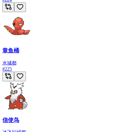
章鱼桶
水
城都
#
225
信使鸟