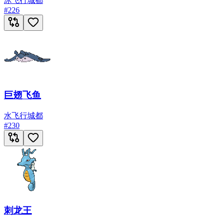
冰
飞行
城都
#
226
巨翅飞鱼
水
飞行
城都
#
230
刺龙王