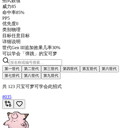
招式数值
威力
85
命中率
85%
PP
5
优先度
0
类别
物理
目标
任意目标
详细说明
世代
Gen III
追加效果几率
30%
可以学会「弹跳」的宝可梦
第一世代
第二世代
第三世代
第四世代
第五世代
第六世代
第七世代
第八世代
第九世代
共 123 只宝可梦可学会此招式
#
035