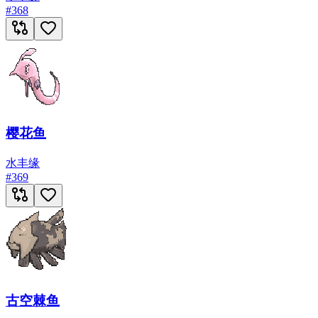
#
368
樱花鱼
水
丰缘
#
369
古空棘鱼