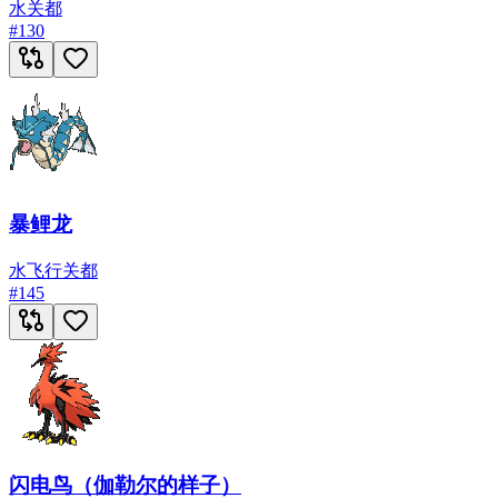
水
关都
#
130
暴鲤龙
水
飞行
关都
#
145
闪电鸟（伽勒尔的样子）