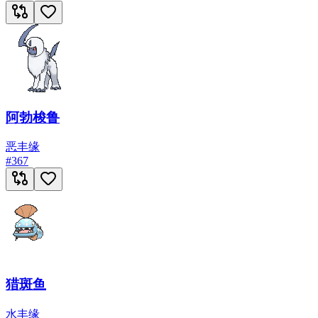
阿勃梭鲁
恶
丰缘
#
367
猎斑鱼
水
丰缘