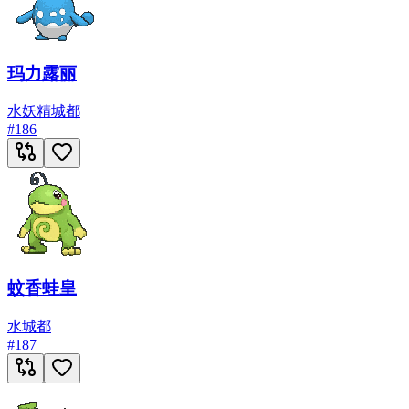
玛力露丽
水
妖精
城都
#
186
蚊香蛙皇
水
城都
#
187