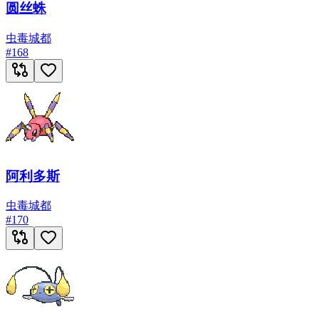
圆丝蛛
虫
毒
城都
#
168
阿利多斯
虫
毒
城都
#
170