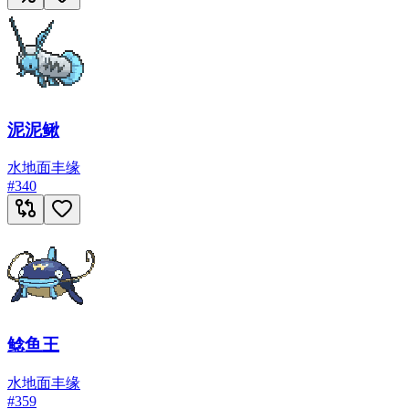
泥泥鳅
水
地面
丰缘
#
340
鲶鱼王
水
地面
丰缘
#
359