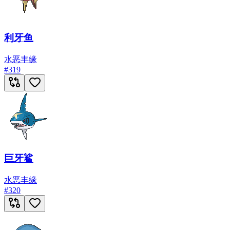
利牙鱼
水
恶
丰缘
#
319
巨牙鲨
水
恶
丰缘
#
320