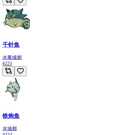
千针鱼
水
毒
城都
#
223
铁炮鱼
水
城都
#
224