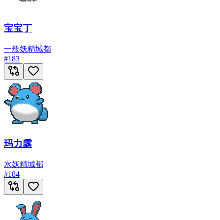
宝宝丁
一般
妖精
城都
#
183
玛力露
水
妖精
城都
#
184