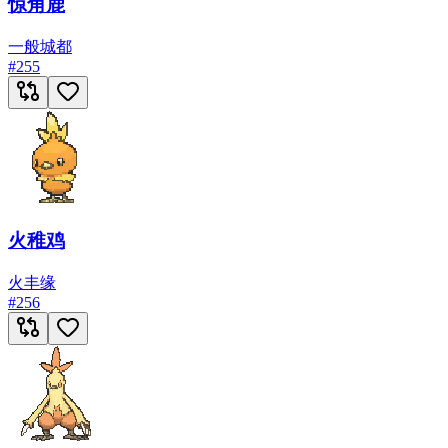
惊角鹿
一般
城都
#
255
火稚鸡
火
丰缘
#
256