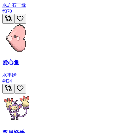
水
岩石
丰缘
#
370
爱心鱼
水
丰缘
#
424
双尾怪手