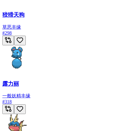
狡猾天狗
草
恶
丰缘
#
298
露力丽
一般
妖精
丰缘
#
318