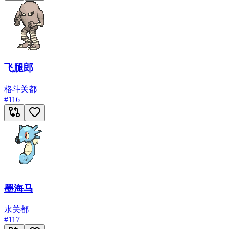
飞腿郎
格斗
关都
#
116
墨海马
水
关都
#
117