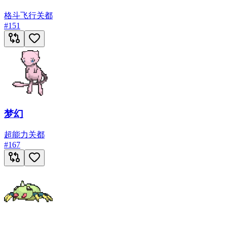
格斗
飞行
关都
#
151
梦幻
超能力
关都
#
167