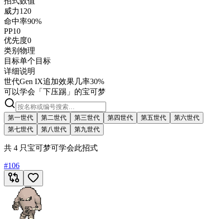
招式数值
威力
120
命中率
90%
PP
10
优先度
0
类别
物理
目标
单个目标
详细说明
世代
Gen IX
追加效果几率
30%
可以学会「下压踢」的宝可梦
第一世代
第二世代
第三世代
第四世代
第五世代
第六世代
第七世代
第八世代
第九世代
共 4 只宝可梦可学会此招式
#
106