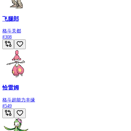
飞腿郎
格斗
关都
#
308
恰雷姆
格斗
超能力
丰缘
#
549