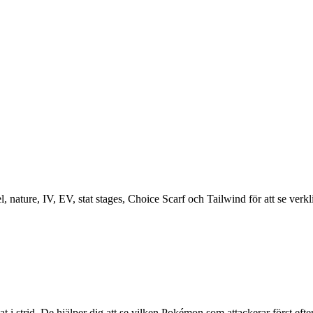
 nature, IV, EV, stat stages, Choice Scarf och Tailwind för att se verklig
at i strid. De hjälper dig att se vilken Pokémon som attackerar först efter