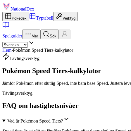
NationalDex
Typtabell
Pokédex
Verktyg
Spelguider
Mer
Sök
Hem
›
Pokémon Speed Tiers-kalkylator
Tävlingsverktyg
Pokémon Speed Tiers-kalkylator
Jämför Pokémon efter slutlig Speed, inte bara base Speed. Justera level,
Tävlingsverktyg
FAQ om hastighetsnivåer
Vad är Pokémon Speed Tiers?
Speed tiers är ett sätt att jämföra Pokémon efter deras slutliga Speed-st