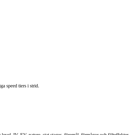
a speed tiers i strid.
 level, IV, EV, nature, stat stages, föremål, förmågor och fälteffekter.