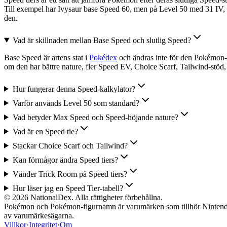
Till exempel har Ivysaur base Speed 60, men på Level 50 med 31 IV,
den.
Vad är skillnaden mellan Base Speed och slutlig Speed?
Base Speed är artens stat i
Pokédex
och ändras inte för den Pokémon-ar
om den har bättre nature, fler Speed EV, Choice Scarf, Tailwind-stöd, 
Hur fungerar denna Speed-kalkylator?
Varför används Level 50 som standard?
Vad betyder Max Speed och Speed-höjande nature?
Vad är en Speed tie?
Stackar Choice Scarf och Tailwind?
Kan förmågor ändra Speed tiers?
Vänder Trick Room på Speed tiers?
Hur läser jag en Speed Tier-tabell?
© 2026 NationalDex. Alla rättigheter förbehållna.
Pokémon och Pokémon-figurnamn är varumärken som tillhör Nintendo 
av varumärkesägarna.
Villkor
·
Integritet
·
Om