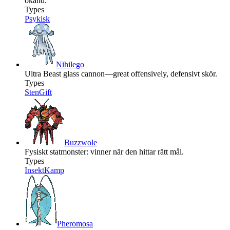
ökänd.
Types
Psykisk
Nihilego
Ultra Beast glass cannon—great offensively, defensivt skör.
Types
Sten
Gift
Buzzwole
Fysiskt statmonster: vinner när den hittar rätt mål.
Types
Insekt
Kamp
Pheromosa