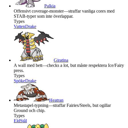
Palkia
Offensivt coverage-monster—straffar vanliga cores med
STAB-typer som inte överlappar.
Types
Vatten
Drake
Giratina
A wall med bett—checks a lot, but måste respektera Ice/Fairy
press.
Types
Spöke
Drake
Heatran
Metastapel-typning—straffar Fairies/Steels, but ogillar
Ground och chip.
Types
Eld
Stål