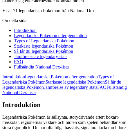
planerar lag eller återbesöker ikoniska möten.
Visar 71 legendariska Pokémon från National Dex.
On detta sida
Introduktion
Legendariska Pokémon efter generation
Types of Legendariska Pokémon
Starkaste legendariska Pokémon
Så får du legendariska Pokémon
Jämförelse av legendary-stats
FAQ
Fullständig National Dex-lista
Introduktion
Legendariska Pokémon efter generation
Types of
Legendariska Pokémon
Starkaste legendariska Pokémon
Så får du
legendariska Pokémon
Jämförelse av legendary-stats
FAQ
Fullständig
National Dex-lista
Introduktion
Legendariska Pokémon är sällsynta, storydrivande arter: boxart-
maskotar, regionernas väktare och möten som spelen behandlar som
stora ögonblick. De har ofta höga basstats, signaturattacker och lore