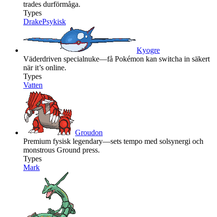
trades durförmåga.
Types
Drake
Psykisk
Kyogre
Väderdriven specialnuke—få Pokémon kan switcha in säkert
när it’s online.
Types
Vatten
Groudon
Premium fysisk legendary—sets tempo med solsynergi och
monstrous Ground press.
Types
Mark