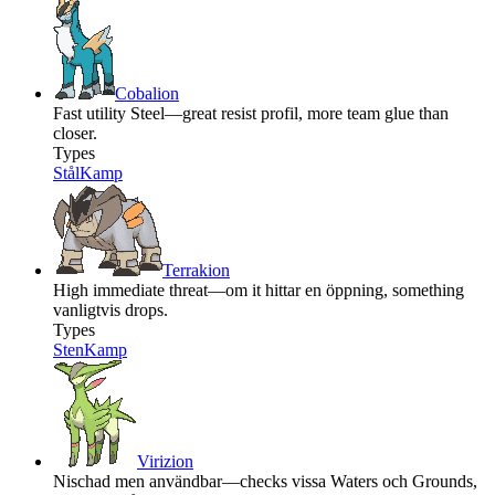
Cobalion
Fast utility Steel—great resist profil, more team glue than
closer.
Types
Stål
Kamp
Terrakion
High immediate threat—om it hittar en öppning, something
vanligtvis drops.
Types
Sten
Kamp
Virizion
Nischad men användbar—checks vissa Waters och Grounds,