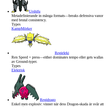
Urshifu
Metadefinierande in många formats—breaks defensiva vanor
med brutal consistency.
Types
Kamp
Mörker
Regieleki
Ren Speed + press—either dominates tempo eller gets wallas
av Ground-typer.
Types
Elektrisk
Regidrago
Enkel men explosiv: vinner när dess Dragon-skada är svår att