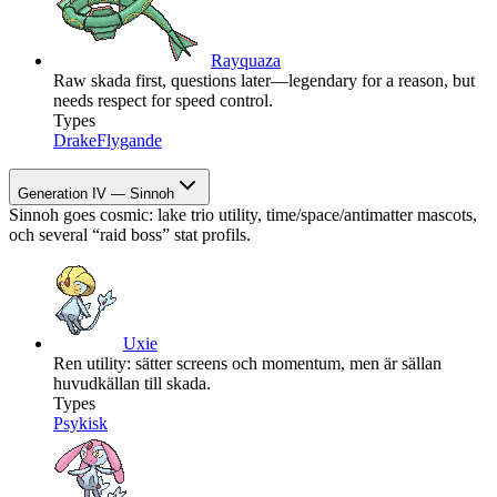
Rayquaza
Raw skada first, questions later—legendary for a reason, but
needs respect for speed control.
Types
Drake
Flygande
Generation IV — Sinnoh
Sinnoh goes cosmic: lake trio utility, time/space/antimatter mascots,
och several “raid boss” stat profils.
Uxie
Ren utility: sätter screens och momentum, men är sällan
huvudkällan till skada.
Types
Psykisk