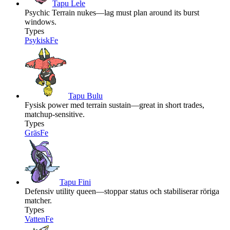
Tapu Lele
Psychic Terrain nukes—lag must plan around its burst
windows.
Types
Psykisk
Fe
Tapu Bulu
Fysisk power med terrain sustain—great in short trades,
matchup-sensitive.
Types
Gräs
Fe
Tapu Fini
Defensiv utility queen—stoppar status och stabiliserar röriga
matcher.
Types
Vatten
Fe