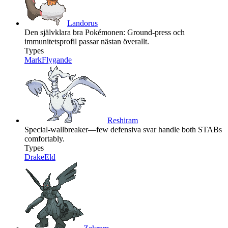
Landorus
Den självklara bra Pokémonen: Ground-press och
immunitetsprofil passar nästan överallt.
Types
Mark
Flygande
Reshiram
Special-wallbreaker—few defensiva svar handle both STABs
comfortably.
Types
Drake
Eld