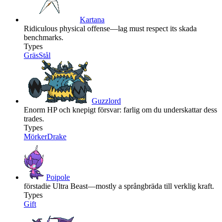
Kartana
Ridiculous physical offense—lag must respect its skada
benchmarks.
Types
Gräs
Stål
Guzzlord
Enorm HP och knepigt försvar: farlig om du underskattar dess
trades.
Types
Mörker
Drake
Poipole
förstadie Ultra Beast—mostly a språngbräda till verklig kraft.
Types
Gift