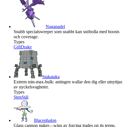
Naganadel
Snabb specialsweeper som snabbt kan snöbolla med boosts
och coverage.
Types
Gift
Drake
Stakataka
Extrem min-max-bulk: antingen wallar den dig eller utnyttjas
av nyckelsvagheter.
Types
Sten
Stål
Blacephalon
Glass cannon nuker—wins av forcing trades on its terms.