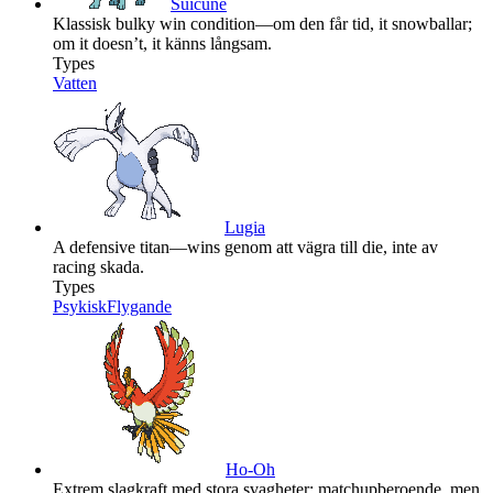
Suicune
Klassisk bulky win condition—om den får tid, it snowballar;
om it doesn’t, it känns långsam.
Types
Vatten
Lugia
A defensive titan—wins genom att vägra till die, inte av
racing skada.
Types
Psykisk
Flygande
Ho-Oh
Extrem slagkraft med stora svagheter: matchupberoende, men