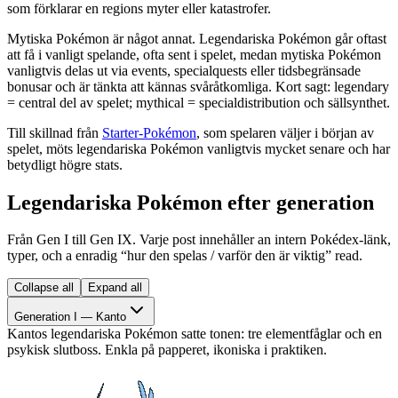
som förklarar en regions myter eller katastrofer.
Mytiska Pokémon är något annat. Legendariska Pokémon går oftast
att få i vanligt spelande, ofta sent i spelet, medan mytiska Pokémon
vanligtvis delas ut via events, specialquests eller tidsbegränsade
bonusar och är tänkta att kännas svåråtkomliga. Kort sagt: legendary
= central del av spelet; mythical = specialdistribution och sällsynthet.
Till skillnad från
Starter-Pokémon
, som spelaren väljer i början av
spelet, möts legendariska Pokémon vanligtvis mycket senare och har
betydligt högre stats.
Legendariska Pokémon efter generation
Från Gen I till Gen IX. Varje post innehåller an intern Pokédex-länk,
typer, och a enradig “hur den spelas / varför den är viktig” read.
Collapse all
Expand all
Generation I — Kanto
Kantos legendariska Pokémon satte tonen: tre elementfåglar och en
psykisk slutboss. Enkla på papperet, ikoniska i praktiken.