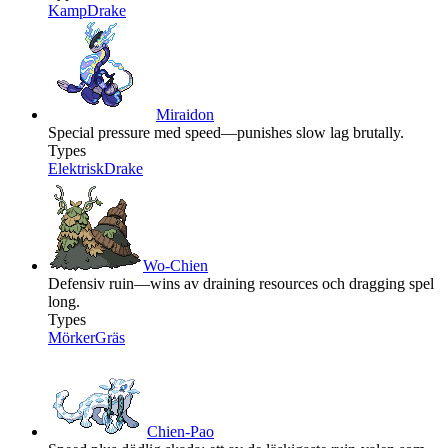
Kamp
Drake
Miraidon
Special pressure med speed—punishes slow lag brutally.
Types
Elektrisk
Drake
Wo-Chien
Defensiv ruin—wins av draining resources och dragging spel
long.
Types
Mörker
Gräs
Chien-Pao