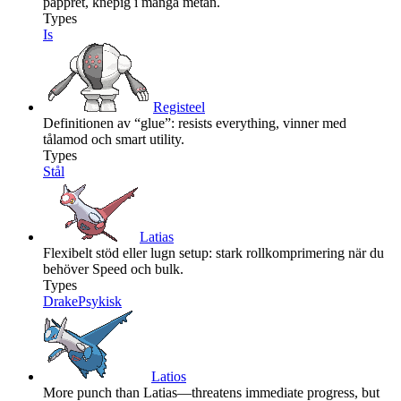
pappret, knepig i många metan.
Types
Is
Registeel
Definitionen av “glue”: resists everything, vinner med
tålamod och smart utility.
Types
Stål
Latias
Flexibelt stöd eller lugn setup: stark rollkomprimering när du
behöver Speed och bulk.
Types
Drake
Psykisk
Latios
More punch than Latias—threatens immediate progress, but