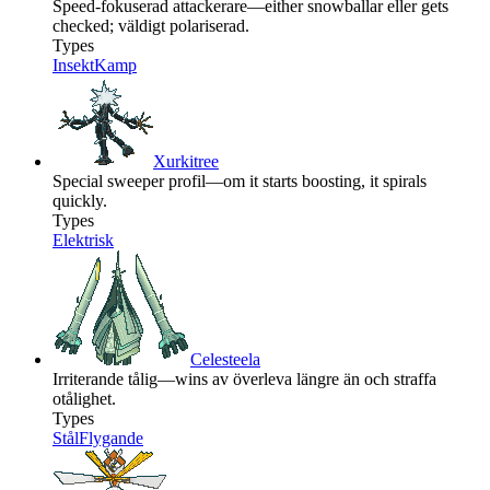
Speed-fokuserad attackerare—either snowballar eller gets
checked; väldigt polariserad.
Types
Insekt
Kamp
Xurkitree
Special sweeper profil—om it starts boosting, it spirals
quickly.
Types
Elektrisk
Celesteela
Irriterande tålig—wins av överleva längre än och straffa
otålighet.
Types
Stål
Flygande