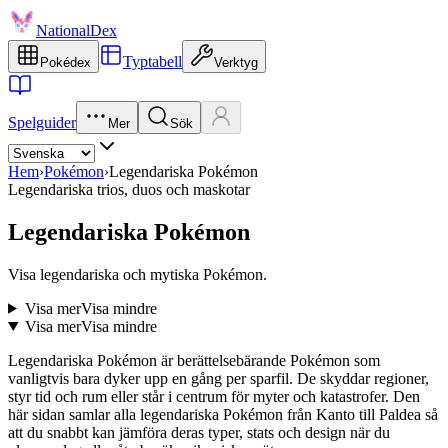
NationalDex
Typtabell
Pokédex
Verktyg
Spelguider
Mer
Sök
Hem
›
Pokémon
›
Legendariska Pokémon
Legendariska trios, duos och maskotar
Legendariska Pokémon
Visa legendariska och mytiska Pokémon.
Visa mer
Visa mindre
Visa mer
Visa mindre
Legendariska Pokémon är berättelsebärande Pokémon som
vanligtvis bara dyker upp en gång per sparfil. De skyddar regioner,
styr tid och rum eller står i centrum för myter och katastrofer. Den
här sidan samlar alla legendariska Pokémon från Kanto till Paldea så
att du snabbt kan jämföra deras typer, stats och design när du