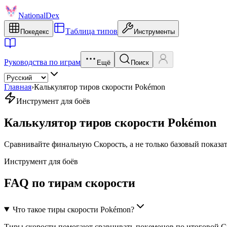
NationalDex
Таблица типов
Покедекс
Инструменты
Руководства по играм
Ещё
Поиск
Главная
›
Калькулятор тиров скорости Pokémon
Инструмент для боёв
Калькулятор тиров скорости Pokémon
Сравнивайте финальную Скорость, а не только базовый показатель
Инструмент для боёв
FAQ по тирам скорости
Что такое тиры скорости Pokémon?
Тиры скорости помогают сравнивать покемонов по итоговой Скор