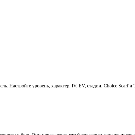
. Настройте уровень, характер, IV, EV, стадии, Choice Scarf и T
ости в бою. Они показывают, кто будет ходить раньше после учё