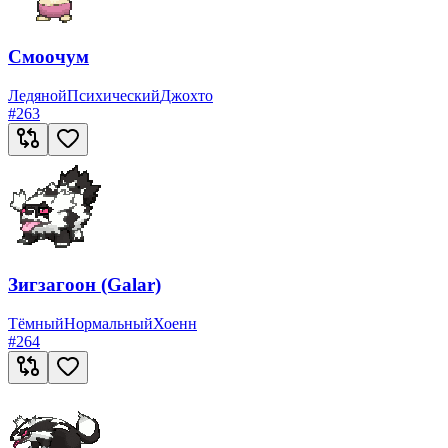
Смоочум
Ледяной
Психический
Джохто
#
263
Зигзагоон (Galar)
Тёмный
Нормальный
Хоенн
#
264