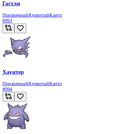
Гастли
Призрачный
Ядовитый
Канто
#
093
Хаунтер
Призрачный
Ядовитый
Канто
#
094