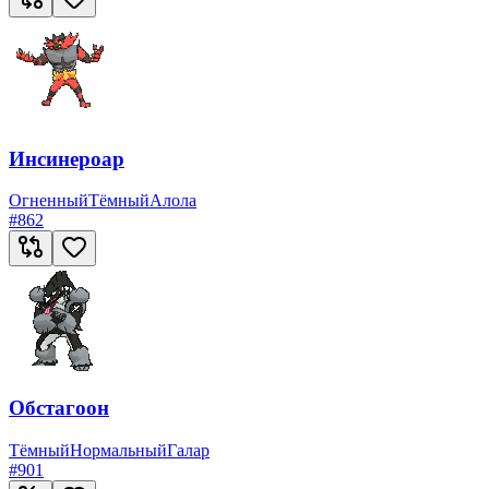
Инсинероар
Огненный
Тёмный
Алола
#
862
Обстагоон
Тёмный
Нормальный
Галар
#
901