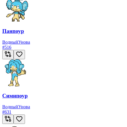
Панпоур
Водный
Унова
#
516
Симипоур
Водный
Унова
#
631