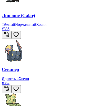
Линооне (Galar)
Тёмный
Нормальный
Хоенн
#
336
Севипер
Ядовитый
Хоенн
#
352