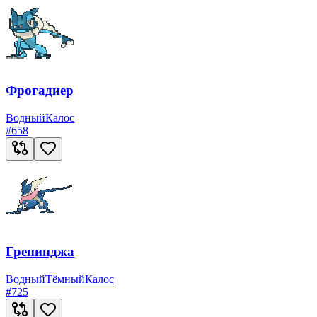
Фрогадиер
Водный
Калос
#
658
Гренинджа
Водный
Тёмный
Калос
#
725