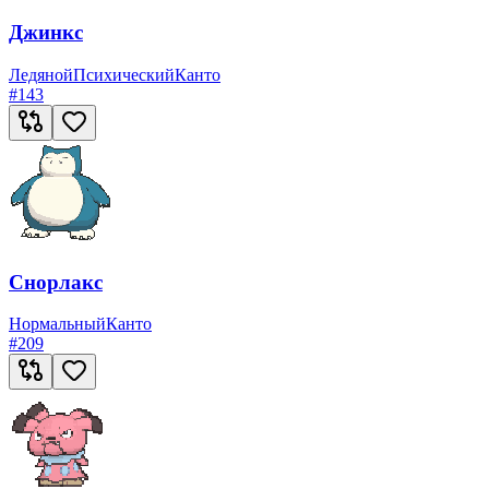
Джинкс
Ледяной
Психический
Канто
#
143
Снорлакс
Нормальный
Канто
#
209