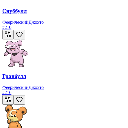
Снуббулл
Феерический
Джохто
#
210
Гранбулл
Феерический
Джохто
#
216