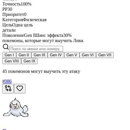
Точность
100%
PP
30
Приоритет
0
Категория
Физическая
Цель
Одна цель
детали
Поколение
Gen I
Шанс эффекта
30%
покемоны, которые могут выучить Ликк
Gen I
Gen II
Gen III
Gen IV
Gen V
Gen VI
Gen VII
Gen VIII
Gen IX
45 покемонов могут выучить эту атаку
#
086