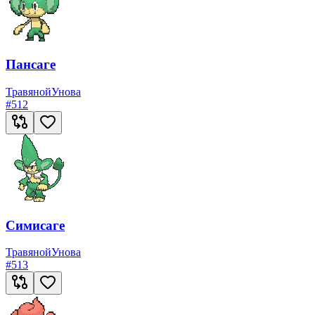
Пансаге
Травяной
Унова
#
512
Симисаге
Травяной
Унова
#
513