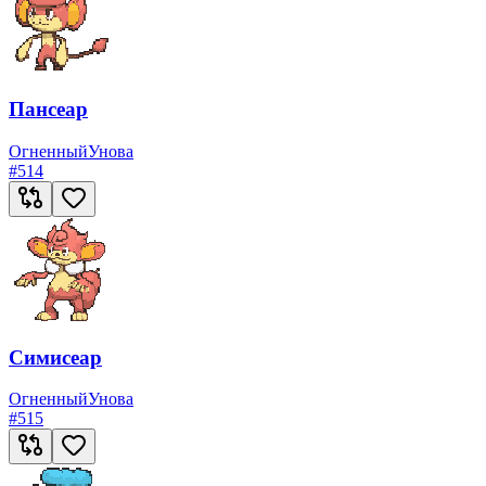
Пансеар
Огненный
Унова
#
514
Симисеар
Огненный
Унова
#
515