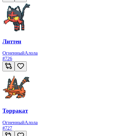
Литтен
Огненный
Алола
#
726
Торракат
Огненный
Алола
#
727