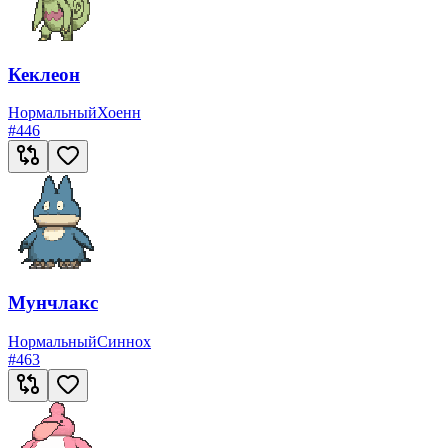
Кеклеон
Нормальный
Хоенн
#
446
Мунчлакс
Нормальный
Синнох
#
463