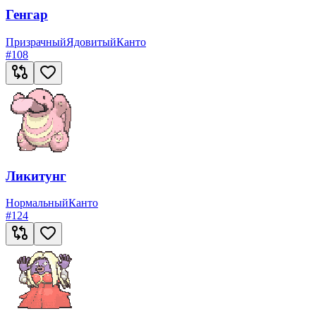
Генгар
Призрачный
Ядовитый
Канто
#
108
Ликитунг
Нормальный
Канто
#
124