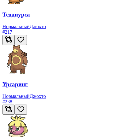
Теддиурса
Нормальный
Джохто
#
217
Урсаринг
Нормальный
Джохто
#
238