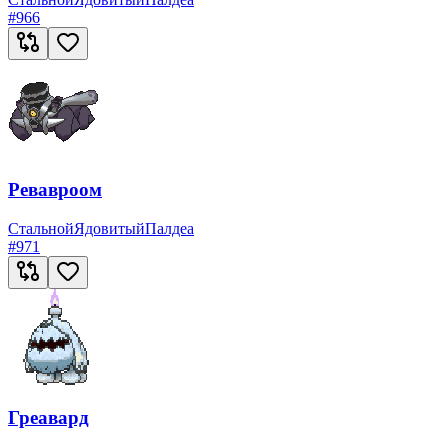
#
966
Ревавроом
Стальной
Ядовитый
Палдеа
#
971
Греавард