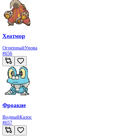
Хеатмор
Огненный
Унова
#
656
Фроакие
Водный
Калос
#
657