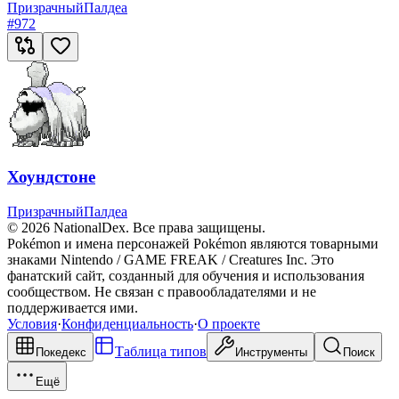
Призрачный
Палдеа
#
972
Хоундстоне
Призрачный
Палдеа
© 2026 NationalDex. Все права защищены.
Pokémon и имена персонажей Pokémon являются товарными
знаками Nintendo / GAME FREAK / Creatures Inc. Это
фанатский сайт, созданный для обучения и использования
сообществом. Не связан с правообладателями и не
поддерживается ими.
Условия
·
Конфиденциальность
·
О проекте
Таблица типов
Покедекс
Инструменты
Поиск
Ещё