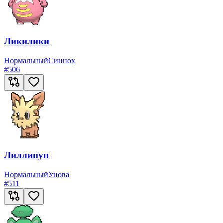
Ликилики
Нормальный
Синнох
#
506
Лиллипуп
Нормальный
Унова
#
511