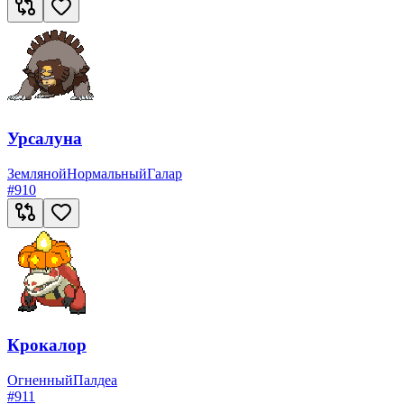
Урсалуна
Земляной
Нормальный
Галар
#
910
Крокалор
Огненный
Палдеа
#
911