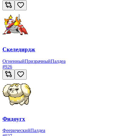
Скеледирдж
Огненный
Призрачный
Палдеа
#
926
Фидоугх
Феерический
Палдеа
#
927