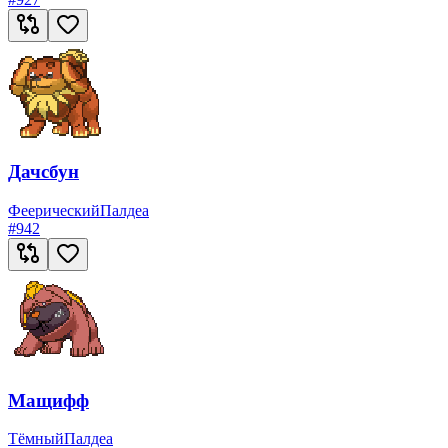
Дачсбун
Феерический
Палдеа
#
942
Мащифф
Тёмный
Палдеа