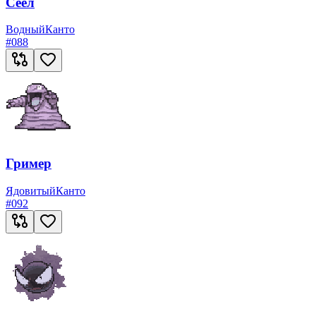
Сеел
Водный
Канто
#
088
Гример
Ядовитый
Канто
#
092