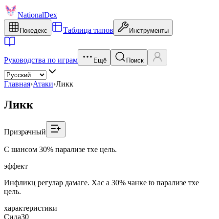
NationalDex
Таблица типов
Покедекс
Инструменты
Руководства по играм
Ещё
Поиск
Главная
›
Атаки
›
Ликк
Ликк
Призрачный
С шансом 30% парализе тхе цель.
эффект
Инфликц регулар дамаге. Хас a 30% чанке to парализе тхе
цель.
характеристики
Сила
30