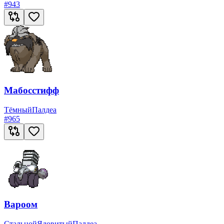
#
943
Мабосстифф
Тёмный
Палдеа
#
965
Вароом
Стальной
Ядовитый
Палдеа