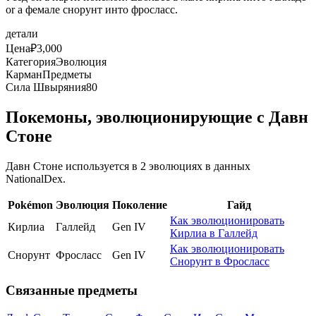
or a фемале снорунт инто фросласс.
детали
Цена
₽3,000
Категория
Эволюция
Карман
Предметы
Сила Швыряния
80
Покемоны, эволюционирующие с Давн
Стоне
Давн Стоне используется в 2 эволюциях в данных
NationalDex.
Pokémon
Эволюция
Поколение
Гайд
Как эволюционировать
Кирлиа
Галлейд
Gen IV
Кирлиа в Галлейд
Как эволюционировать
Снорунт
Фросласс
Gen IV
Снорунт в Фросласс
Связанные предметы