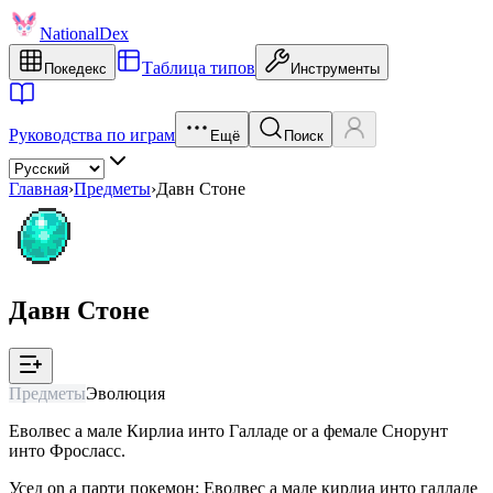
NationalDex
Таблица типов
Покедекс
Инструменты
Руководства по играм
Ещё
Поиск
Главная
›
Предметы
›
Давн Стоне
Давн Стоне
Предметы
Эволюция
Еволвес a мале Кирлиа инто Галладе or a фемале Снорунт
инто Фросласс.
Усед on a парти покемон: Еволвес a мале кирлиа инто галладе